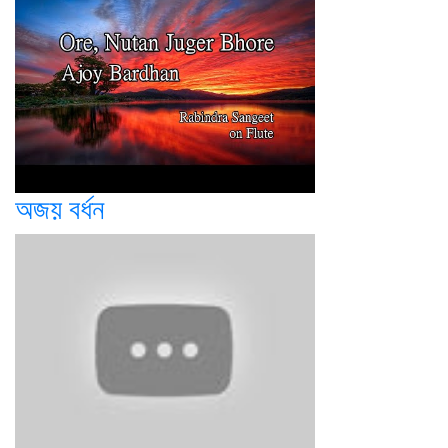
অজয় বর্ধন