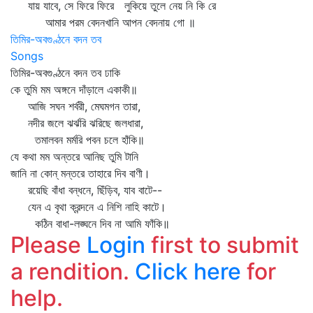
যায় যাবে, সে ফিরে ফিরে লুকিয়ে তুলে নেয় নি কি রে
আমার পরম বেদনখানি আপন বেদনায় গো ॥
তিমির-অবগুণ্ঠনে বদন তব
Songs
তিমির-অবগুণ্ঠনে বদন তব ঢাকি
কে তুমি মম অঙ্গনে দাঁড়ালে একাকী॥
আজি সঘন শর্বরী, মেঘমগন তারা,
নদীর জলে ঝর্ঝরি ঝরিছে জলধারা,
তমালবন মর্মরি পবন চলে হাঁকি॥
যে কথা মম অন্তরে আনিছ তুমি টানি
জানি না কোন্‌ মন্তরে তাহারে দিব বাণী।
রয়েছি বাঁধা বন্ধনে, ছিঁড়িব, যাব বাটে--
যেন এ বৃথা ক্রন্দনে এ নিশি নাহি কাটে।
কঠিন বাধা-লঙ্ঘনে দিব না আমি ফাঁকি॥
Please
Login
first to submit
a rendition.
Click here
for
help.