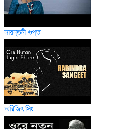
সায়ন্তনী গুপ্ত
অরিজিৎ সিং