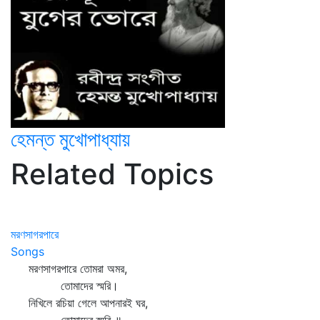
হেমন্ত মুখোপাধ্যায়
Related Topics
মরণসাগরপারে
Songs
মরণসাগরপারে তোমরা অমর,
তোমাদের স্মরি।
নিখিলে রচিয়া গেলে আপনারই ঘর,