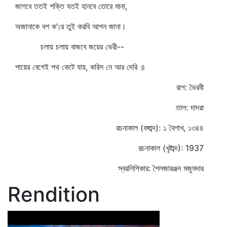
জাগবে ততই শক্তি যতই হানবে তোরে মানা,
অজানাকে বশ ক'রে তুই করবি আপন জানা।
চলায় চলায় বাজবে জয়ের ভেরী--
পায়ের বেগেই পথ কেটে যায়, করিস নে আর দেরি ॥
রাগ: ভৈরবী
তাল: দাদরা
রচনাকাল (বঙ্গাব্দ): ১ বৈশাখ, ১৩৪৪
রচনাকাল (খৃষ্টাব্দ): 1937
স্বরলিপিকার: শৈলজারঞ্জন মজুমদার
Rendition