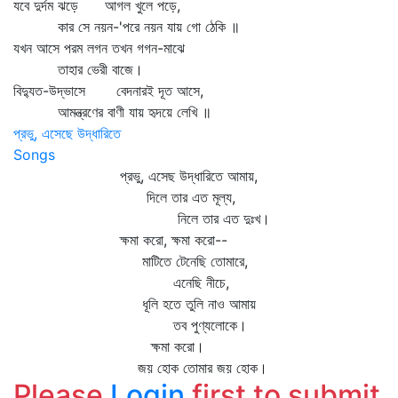
যবে দুর্দম ঝড়ে আগল খুলে পড়ে,
কার সে নয়ন-'পরে নয়ন যায় গো ঠেকি ॥
যখন আসে পরম লগন তখন গগন-মাঝে
তাহার ভেরী বাজে।
বিদ্যুত-উদ্ভাসে বেদনারই দূত আসে,
আমন্ত্রণের বাণী যায় হৃদয়ে লেখি ॥
প্রভু, এসেছে উদ্ধারিতে
Songs
প্রভু, এসেছ উদ্ধারিতে আমায়,
দিলে তার এত মূল্য,
নিলে তার এত দুঃখ।
ক্ষমা করো, ক্ষমা করো--
মাটিতে টেনেছি তোমারে,
এনেছি নীচে,
ধূলি হতে তুলি নাও আমায়
তব পুণ্যলোকে।
ক্ষমা করো।
জয় হোক তোমার জয় হোক।
Please
Login
first to submit