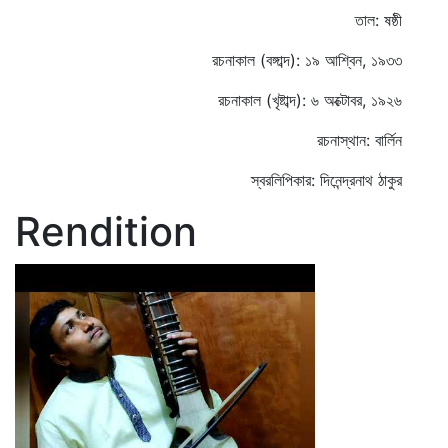
তাল: ষষ্ঠী
রচনাকাল (বঙ্গাব্দ): ১৯ আশ্বিন, ১৯৩৩
রচনাকাল (খৃষ্টাব্দ): ৬ অক্টোবর, ১৯২৬
রচনাস্থান: বার্লিন
স্বরলিপিকার: দিনেন্দ্রনাথ ঠাকুর
Rendition