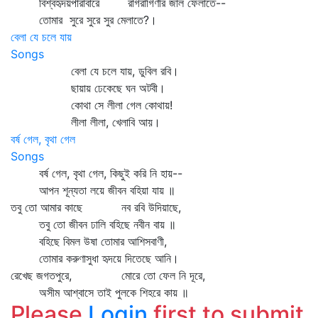
বিশ্বহৃদয়পারাবারে রাগরাগিণীর জাল ফেলাতে--
তোমার সুরে সুরে সুর মেলাতে?।
বেলা যে চলে যায়
Songs
বেলা যে চলে যায়, ডুবিল রবি।
ছায়ায় ঢেকেছে ঘন অটবী।
কোথা সে লীলা গেল কোথায়!
লীলা লীলা, খেলাবি আয়।
বর্ষ গেল, বৃথা গেল
Songs
বর্ষ গেল, বৃথা গেল, কিছুই করি নি হায়--
আপন শূন্যতা লয়ে জীবন বহিয়া যায় ॥
তবু তো আমার কাছে নব রবি উদিয়াছে,
তবু তো জীবন ঢালি বহিছে নবীন বায় ॥
বহিছে বিমল উষা তোমার আশিসবাণী,
তোমার করুণাসুধা হৃদয়ে দিতেছে আনি।
রেখেছ জগতপুরে, মোরে তো ফেল নি দূরে,
অসীম আশ্বাসে তাই পুলকে শিহরে কায় ॥
Please
Login
first to submit