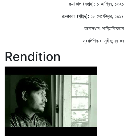
রচনাকাল (বঙ্গাব্দ): ১ আশ্বিন, ১৩২১
রচনাকাল (খৃষ্টাব্দ): ১৮ সেপ্টেম্বর, ১৯১৪
রচনাস্থান: শান্তিনিকেতন
স্বরলিপিকার: সুধীরচন্দ্র কর
Rendition