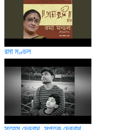
রমা মণ্ডল
সত্যম দেবনাথ, সপ্তক দেবনাথ