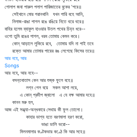
গোলাপ জবা পারুল পলাশ পারিজাতের বুকের 'পরে॥
সেইখানে মোর পরানখানি যখন পারি বহে আনি,
নিলাজ-রাঙা পাগল রঙে রঙিয়ে নিতে থরে থরে॥
বাহির হলেম ব্যাকুল হাওয়ার উতল পথের চিহ্ন ধরে--
ওগো তুমি রঙের পাগল, ধরব তোমায় কেমন করে।
কোন্‌ আড়ালে লুকিয়ে রবে, তোমায় যদি না পাই তবে
রক্তে আমার তোমার পায়ের রঙ লেগেছে কিসের তরে॥
আর নহে, আর
Songs
আর নহে, আর নহে--
বসন্তবাতাস কেন আর শুষ্ক ফুলে বহে॥
লগ্ন গেল বয়ে সকল আশা লয়ে,
এ কোন্‌ প্রদীপ জ্বালো এ যে বক্ষ আমার দহে॥
কানন মরু হল,
আজ এই সন্ধ্যা-অন্ধকারে সেথায় কী ফুল তোলো।
কাহার ভাগ্য হতে বরণমালা হরণ করো,
ভাঙা ডালি ভরো--
মিলনমালার কণ্টকভার কণ্ঠে কি আর সহে॥