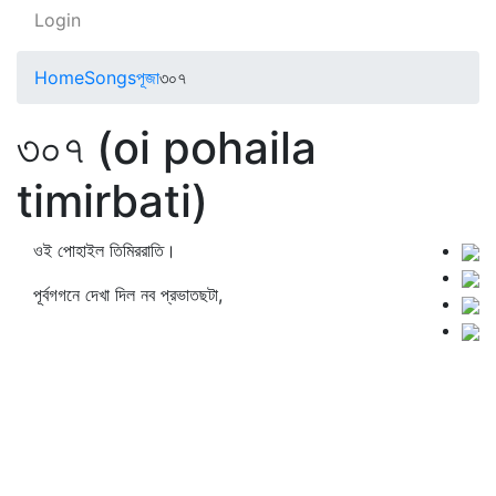
Login
Home
Songs
পূজা
৩০৭
৩০৭ (oi pohaila
timirbati)
ওই পোহাইল তিমিররাতি।
পূর্বগগনে দেখা দিল নব প্রভাতছটা,