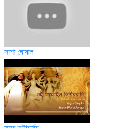
সাশা ঘোষাল
সুমন ভট্টাচার্য্য