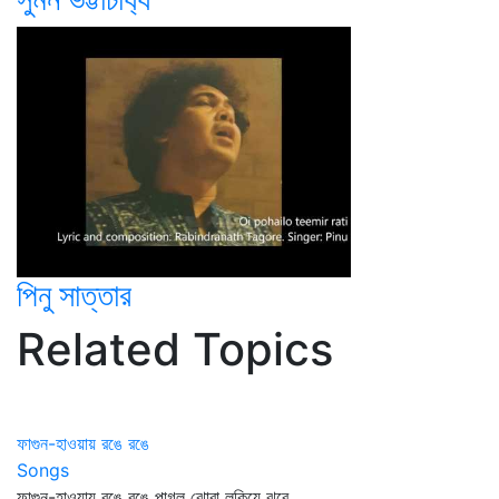
পিনু সাত্তার
Related Topics
ফাগুন-হাওয়ায় রঙে রঙে
Songs
ফাগুন-হাওয়ায় রঙে রঙে পাগল ঝোরা লুকিয়ে ঝরে