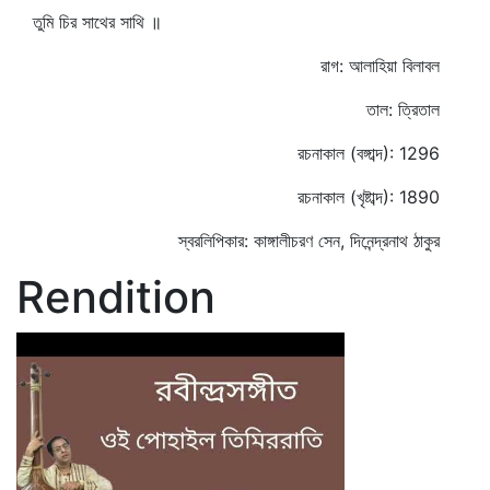
তুমি চির সাথের সাথি ॥
রাগ: আলাহিয়া বিলাবল
তাল: ত্রিতাল
রচনাকাল (বঙ্গাব্দ): 1296
রচনাকাল (খৃষ্টাব্দ): 1890
স্বরলিপিকার: কাঙ্গালীচরণ সেন, দিনেন্দ্রনাথ ঠাকুর
Rendition