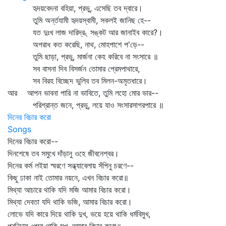
হৃদয়বেদনা বহিয়া, প্রভু, এসেছি তব দ্বারে।
তুমি অর্ন্তযামী হৃদয়স্বামী, সকলই জানিছ হে--
যত দুঃখ লাজ দারিদ্র৻ সঙ্কট আর জানাইব কারে?।
অপরাধ কত করেছি, নাথ, মোহপাশে প'ড়ে--
তুমি ছাড়া, প্রভু, মার্জনা কেহ করিবে না সংসারে ॥
সব বাসনা দিব বিসর্জন তোমার প্রেমপাথারে,
সব বিরহ বিচ্ছেদ ভুলিব তব মিলন-অমৃতধারে।
আর আপন ভাবনা পারি না ভাবিতে, তুমি লহো মোর ভার--
পরিশ্রান্ত জনে, প্রভু, লয়ে যাও সংসারসাগরপারে ॥
দিনের বিচার করো
Songs
দিনের বিচার করো--
দিনশেষে তব সমুখে দাঁড়ানু ওহে জীবনেশ্বর।
দিনের কর্ম লইয়া স্মরণে সন্ধ্যাবেলায় সঁপিনু চরণে--
কিছু ঢাকা নাই তোমার নয়নে, এখন বিচার করো॥
মিথ্যা আচারে থাকি যদি মজি আমার বিচার করো।
মিথ্যা দেবতা যদি থাকি ভজি, আমার বিচার করো।
লোভে যদি কারে দিয়ে থাকি দুখ, ভয়ে হয়ে থাকি ধর্মবিমুখ,