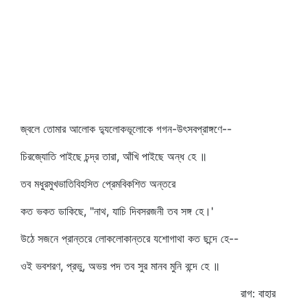
জ্বলে তোমার আলোক দ্যুলোকভূলোকে গগন-উৎসবপ্রাঙ্গণে--
চিরজ্যোতি পাইছে চন্দ্র তারা, আঁখি পাইছে অন্ধ হে ॥
তব মধুরমুখভাতিবিহসিত প্রেমবিকশিত অন্তরে
কত ভকত ডাকিছে, "নাথ, যাচি দিবসরজনী তব সঙ্গ হে।'
উঠে সজনে প্রান্তরে লোকলোকান্তরে যশোগাথা কত ছন্দে হে--
ওই ভবশরণ, প্রভু, অভয় পদ তব সুর মানব মুনি বন্দে হে ॥
রাগ: বাহার