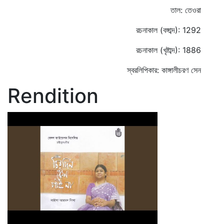
তাল: তেওরা
রচনাকাল (বঙ্গাব্দ): 1292
রচনাকাল (খৃষ্টাব্দ): 1886
স্বরলিপিকার: কাঙ্গালীচরণ সেন
Rendition