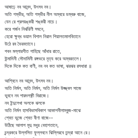
আষাঢ়ে নব আনন্দ, উৎসব নব।
অতি গম্ভীর, অতি গম্ভীর নীল অম্বরে ডম্বরু বাজে,
যেন রে প্রলয়ঙ্করী শঙ্করী নাচে।
করে গর্জন নির্ঝরিণী সঘনে,
হেরো ক্ষুব্ধ ভয়াল বিশাল নিরাল পিয়ালতমালবিতানে
উঠে রব ভৈরবতানে।
পবন মল্লারগীত গাহিছে আঁধার রাতে,
উন্মাদিনী সৌদামিনী রঙ্গভরে নৃত্য করে অম্বরতলে।
দিকে দিকে কত বাণী, নব নব কত ভাষা, ঝরঝর রসধারা ॥
আশ্বিনে নব আনন্দ, উৎসব নব।
অতি নির্মল, অতি নির্মল, অতি নির্মল উজ্জ্বল সাজে
ভুবনে নব শারদলক্ষ্ণী বিরাজে।
নব ইন্দুলেখা অলকে ঝলকে
অতি নির্মল হাসবিভাসবিকাশ আকাশনীলাম্বুজ-মাঝে
শ্বেত ভুজে শ্বেত বীণা বাজে--
উঠিছে আলাপ মৃদু মধুর বেহাগতানে,
চন্দ্রকরে উল্লসিত ফুল্লবনে ঝিল্লিরবে তন্দ্রা আনে রে।