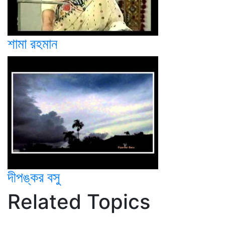
শামা রহমান
দীপঙ্কর বসু
Related Topics