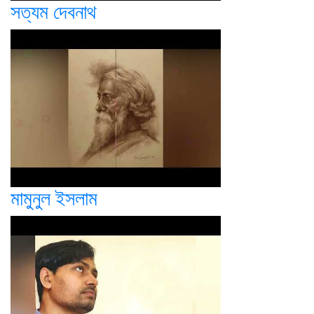
সত্যম দেবনাথ
মামুনুল ইসলাম