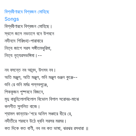
বিশ্ববীণারবে বিশ্বজন মোহিছে
Songs
বিশ্ববীণারবে বিশ্বজন মোহিছে।
স্থলে জলে নভতলে বনে উপবনে
নদীনদে গিরিগুহা-পারাবারে
নিত্য জাগে সরস সঙ্গীতমধুরিমা,
নিত্য নৃত্যরসভঙ্গিমা।--
নব বসন্তে নব আনন্দ, উৎসব নব।
অতি মঞ্জুল, অতি মঞ্জুল, শুনি মঞ্জুল গুঞ্জন কুঞ্জে--
শুনি রে শুনি মর্মর পল্লবপুঞ্জে,
পিককূজন পুষ্পবনে বিজনে,
মৃদু বায়ুহিলোলবিলোল বিভোল বিশাল সরোবর-মাঝে
কলগীত সুললিত বাজে।
শ্যামল কান্তার-'পরে অনিল সঞ্চারে ধীরে রে,
নদীতীরে শরবনে উঠে ধ্বনি সরসর মরমর।
কত দিকে কত বাণী, নব নব কত ভাষা, ঝরঝর রসধারা ॥