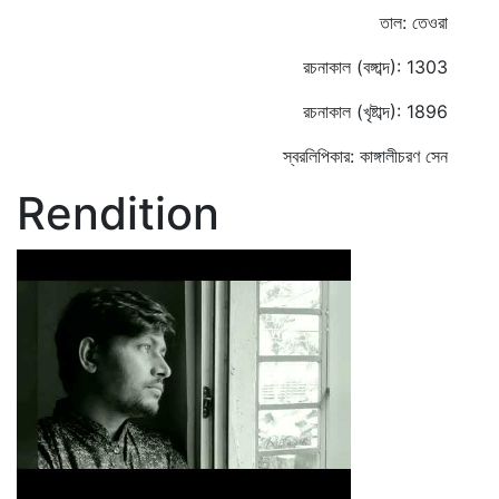
তাল: তেওরা
রচনাকাল (বঙ্গাব্দ): 1303
রচনাকাল (খৃষ্টাব্দ): 1896
স্বরলিপিকার: কাঙ্গালীচরণ সেন
Rendition