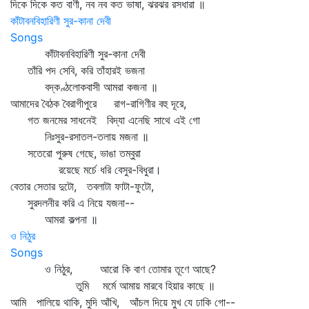
দিকে দিকে কত বাণী, নব নব কত ভাষা, ঝরঝর রসধারা ॥
কাঁটাবনবিহারিণী সুর-কানা দেবী
Songs
কাঁটাবনবিহারিণী সুর-কানা দেবী
তাঁরি পদ সেবি, করি তাঁহারই ভজনা
বদ্‌কণ্ঠলোকবাসী আমরা কজনা ॥
আমাদের বৈঠক বৈরাগীপুরে রাগ-রাগিণীর বহু দূরে,
গত জনমের সাধনেই বিদ্যা এনেছি সাথে এই গো
নিঃসুর-রসাতল-তলায় মজনা ॥
সতেরো পুরুষ গেছে, ভাঙা তম্বুরা
রয়েছে মর্চে ধরি বেসুর-বিধুরা।
বেতার সেতার দুটো, তবলাটা ফাটা-ফুটো,
সুরদলনীর করি এ নিয়ে যজনা--
আমরা কল্পনা ॥
ও নিঠুর
Songs
ও নিঠুর, আরো কি বাণ তোমার তূণে আছে?
তুমি মর্মে আমায় মারবে হিয়ার কাছে ॥
আমি পালিয়ে থাকি, মুদি আঁখি, আঁচল দিয়ে মুখ যে ঢাকি গো--