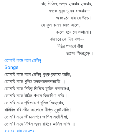
ঝড় উঠেছে তপ্ত হাওয়ায় হাওয়ায়,
মনকে সুদূর শূন্যে ধাওয়ায়--
অবগুণ্ঠন যায় যে উড়ে।
যে ফুল কানন করত আলো,
কালো হয়ে সে শুকালো।
ঝরনারে কে দিল বাধা--
নিষ্ঠুর পাষাণে বাঁধা
দুঃখের শিখরচূড়ে॥
তোমারি নামে নয়ন মেলিনু
Songs
তোমারি নামে নয়ন মেলিনু পুণ্যপ্রভাতে আজি,
তোমারি নামে খুলিল হৃদয়শতদলদলরাজি ॥
তোমারি নামে নিবিড় তিমিরে ফুটিল কনকলেখা,
তোমারি নামে উঠিল গগনে কিরণবীণা বাজি ॥
তোমারি নামে পূর্বতোরণে খুলিল সিংহদ্বার,
বাহিরিল রবি নবীন আলোকে দীপ্ত মুকুট মাজি।
তোমারি নামে জীবনসাগরে জাগিল লহরীলীলা,
তোমারি নামে নিখিল ভুবন বাহিরে আসিল সাজি ॥
হায় রে, হায় রে নূপুর