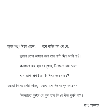
দূরের শঙ্খ উঠল বেজে, পথে বাহির হল সে যে,
দুয়ারে তোর আসবে কবে তার লাগি দিন গুনবি না?।
রাতগুলো যায় হায় রে বৃথায়, দিনগুলো যায় ভেসে--
মনে আশা রাখবি না কি মিলন হবে শেষে?
হয়তো দিনের দেরি আছে, হয়তো সে দিন আস্‌ল কাছে--
মিলনরাতে ফুটবে যে ফুল তার কি রে বীজ বুনবি না?।
রাগ: অজ্ঞাত