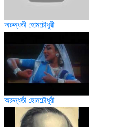
অরুন্ধতী হোমচৌধুরী
অরুন্ধতী হোমচৌধুরী