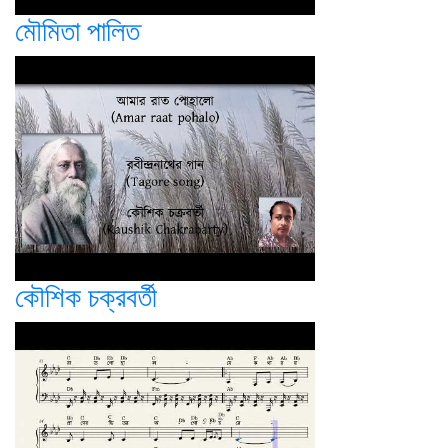
মৌমিতা পালিত
কৌশিক চক্রবর্তী