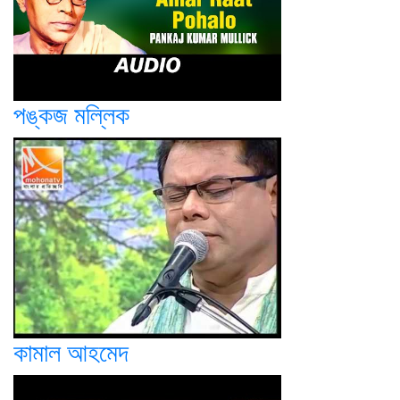
পঙ্কজ মল্লিক
কামাল আহমেদ