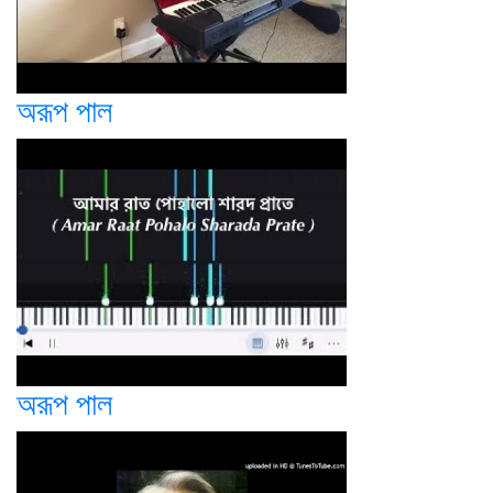
অরূপ পাল
অরূপ পাল