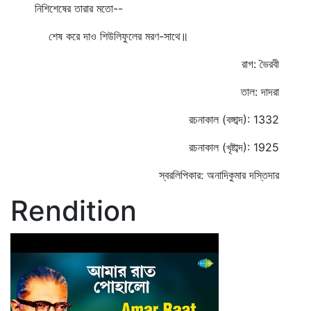
নিশিশেষের তারার মতো--
শেষ করে দাও শিউলিফুলের মরণ-সাথে॥
রাগ: ভৈরবী
তাল: দাদরা
রচনাকাল (বঙ্গাব্দ): 1332
রচনাকাল (খৃষ্টাব্দ): 1925
স্বরলিপিকার: অনাদিকুমার দস্তিদার
Rendition