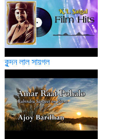
কুন্দন লাল সায়গল