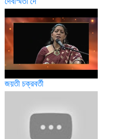
দেবস্মিতা দে
জয়তী চক্রবর্তী