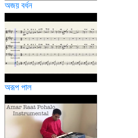
অজয় বর্ধন
অরূপ পাল