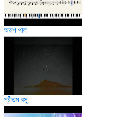
অরূপ পাল
প্রীতম বসু