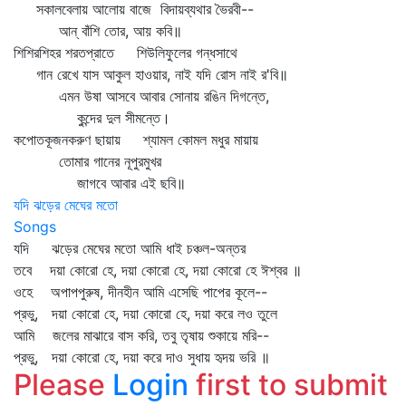
সকালবেলায় আলোয় বাজে বিদায়ব্যথার ভৈরবী--
আন্‌ বাঁশি তোর, আয় কবি॥
শিশিরশিহর শরতপ্রাতে শিউলিফুলের গন্ধসাথে
গান রেখে যাস আকুল হাওয়ার, নাই যদি রোস নাই র'বি॥
এমন উষা আসবে আবার সোনায় রঙিন দিগন্তে,
কুন্দের দুল সীমন্তে।
কপোতকূজনকরুণ ছায়ায় শ্যামল কোমল মধুর মায়ায়
তোমার গানের নূপুরমুখর
জাগবে আবার এই ছবি॥
যদি ঝড়ের মেঘের মতো
Songs
যদি ঝড়ের মেঘের মতো আমি ধাই চঞ্চল-অন্তর
তবে দয়া কোরো হে, দয়া কোরো হে, দয়া কোরো হে ঈশ্বর ॥
ওহে অপাপপুরুষ, দীনহীন আমি এসেছি পাপের কূলে--
প্রভু, দয়া কোরো হে, দয়া কোরো হে, দয়া করে লও তুলে
আমি জলের মাঝারে বাস করি, তবু তৃষায় শুকায়ে মরি--
প্রভু, দয়া কোরো হে, দয়া করে দাও সুধায় হৃদয় ভরি ॥
Please
Login
first to submit