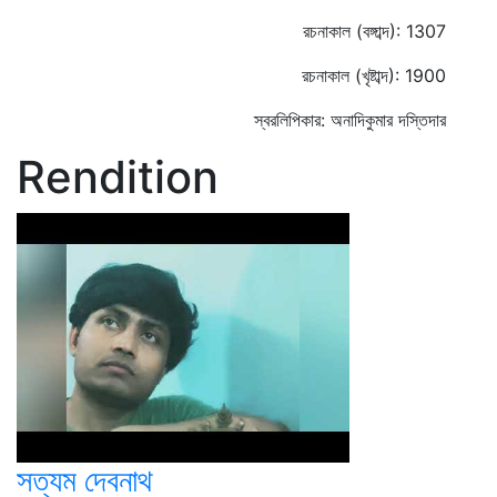
রচনাকাল (বঙ্গাব্দ): 1307
রচনাকাল (খৃষ্টাব্দ): 1900
স্বরলিপিকার: অনাদিকুমার দস্তিদার
Rendition
সত্যম দেবনাথ