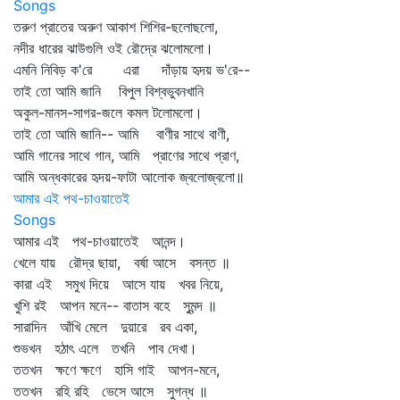
Songs
তরুণ প্রাতের অরুণ আকাশ শিশির-ছলোছলো,
নদীর ধারের ঝাউগুলি ওই রৌদ্রে ঝলোমলো।
এমনি নিবিড় ক'রে এরা দাঁড়ায় হৃদয় ভ'রে--
তাই তো আমি জানি বিপুল বিশ্বভুবনখানি
অকুল-মানস-সাগর-জলে কমল টলোমলো।
তাই তো আমি জানি-- আমি বাণীর সাথে বাণী,
আমি গানের সাথে গান, আমি প্রাণের সাথে প্রাণ,
আমি অন্ধকারের হৃদয়-ফাটা আলোক জ্বলোজ্বলো॥
আমার এই পথ-চাওয়াতেই
Songs
আমার এই পথ-চাওয়াতেই আনন্দ।
খেলে যায় রৌদ্র ছায়া, বর্ষা আসে বসন্ত ॥
কারা এই সমুখ দিয়ে আসে যায় খবর নিয়ে,
খুশি রই আপন মনে-- বাতাস বহে সুমন্দ ॥
সারাদিন আঁখি মেলে দুয়ারে রব একা,
শুভখন হঠাৎ এলে তখনি পাব দেখা।
ততখন ক্ষণে ক্ষণে হাসি গাই আপন-মনে,
ততখন রহি রহি ভেসে আসে সুগন্ধ ॥