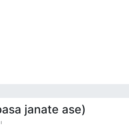
basa janate ase)
।