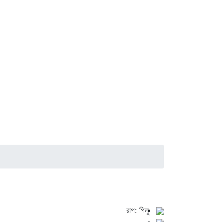
রাগ: পিলু