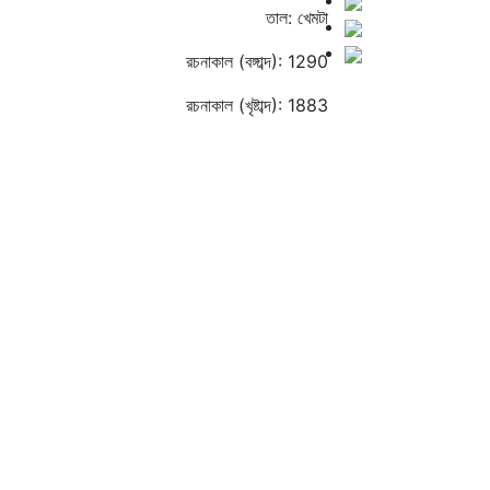
তাল: খেমটা
রচনাকাল (বঙ্গাব্দ): 1290
রচনাকাল (খৃষ্টাব্দ): 1883