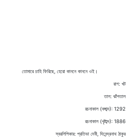
তোমারে চাহি ফিরিছে, হেরো কাননে কাননে ওই।
রাগ: খট
তাল: ঝাঁপতাল
রচনাকাল (বঙ্গাব্দ): 1292
রচনাকাল (খৃষ্টাব্দ): 1886
স্বরলিপিকার: প্রতিভা দেবী, দিনেন্দ্রনাথ ঠাকুর