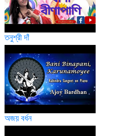
তনুশ্রী দাঁ
অজয় বর্ধন