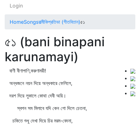
Login
Home
Songs
বাল্মীকিপ্রতিভা (গীতবিতান)
৫১
৫১ (bani binapani
karunamayi)
বাণী বীণাপাণি,করুণাময়ী!
অন্ধজনে নয়ন দিয়ে অন্ধকারে ফেলিলে,
দরশ দিয়ে লুকালে কোথা দেবী অয়ি।
স্বপন সম মিলাবে যদি কেন গো দিলে চেতনা,
চকিতে শুধু দেখা দিয়ে চির মরম-বেদনা,