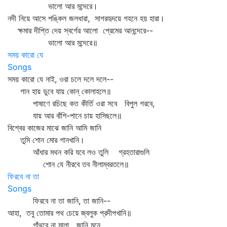
ভালো আর মন্দেরে।
নদী নিয়ে আসে পঙ্কিল জলধারা, সাগরহৃদয়ে গহনে হয় হারা।
ক্ষমার দীপ্তি দেয় স্বর্গের আলো প্রেমের আনন্দেরে--
ভালো আর মন্দেরে॥
সময় কারো যে
Songs
সময় কারো যে নাই, ওরা চলে দলে দলে--
গান হায় ডুবে যায় কোন্‌ কোলাহলে॥
পাষাণে রচিছে কত কীর্তি ওরা সবে বিপুল গরবে,
যায় আর বাঁশি-পানে চায় হাসিছলে॥
বিশ্বের কাজের মাঝে জানি আমি জানি
তুমি শোন মোর গানখানি।
আঁধার মথন করি যবে লও তুলি গ্রহতারাগুলি
শোন যে নীরবে তব নীলাম্বরতলে॥
ফিরবে না তা
Songs
ফিরবে না তা জানি, তা জানি--
আহা, তবু তোমার পথ চেয়ে জ্বলুক প্রদীপখানি॥
গাঁথবে না মালা জানি মনে,