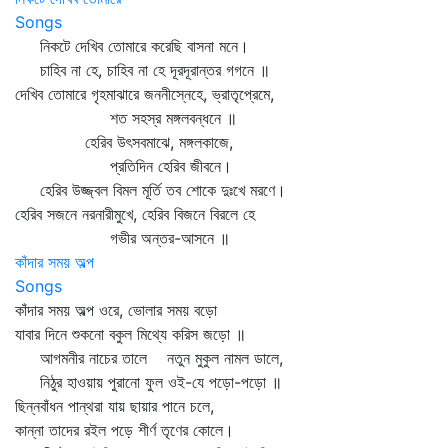
Songs
নিকটে দেখিব তোমারে করেছি বাসনা মনে।
চাহিব না হে, চাহিব না হে দূরদূরান্তর গগনে ॥
দেখিব তোমারে গৃহমাঝারে জননীস্নেহে, ভ্রাতৃপ্রেমে,
শত সহস্র মঙ্গলবন্ধনে ॥
হেরিব উৎসবমাঝে, মঙ্গলকাজে,
প্রতিদিন হেরিব জীবনে।
হেরিব উজ্জ্বল বিমল মূর্তি তব শোকে দুঃখে মরণে।
হেরিব সজনে নরনারীমুখে, হেরিব বিজনে বিরলে হে
গভীর অন্তর-আসনে ॥
কাঁদার সময় অল্প
Songs
কাঁদার সময় অল্প ওরে, ভোলার সময় বড়ো
যাবার দিনে শুকনো বকুল মিথ্যে করিস জড়ো ॥
আগমনীর নাচের তালে নতুন মুকুল নামল ডালে,
নিঠুর হাওয়ায় পুরানো ফুল ওই-যে পড়ো-পড়ো ॥
ছিন্নবাঁধন পান্থরা যায় ছায়ার পানে চলে,
কান্না তাদের রইল পড়ে শীর্ণ তৃণের কোলে।