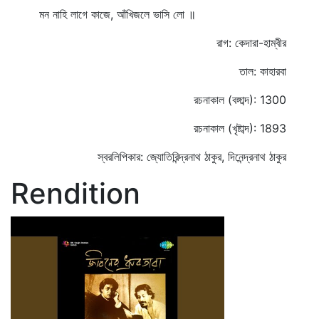
মন নাহি লাগে কাজে, আঁখিজলে ভাসি লো ॥
রাগ: কেদারা-হাম্বীর
তাল: কাহারবা
রচনাকাল (বঙ্গাব্দ): 1300
রচনাকাল (খৃষ্টাব্দ): 1893
স্বরলিপিকার: জ্যোতিরিন্দ্রনাথ ঠাকুর, দিনেন্দ্রনাথ ঠাকুর
Rendition