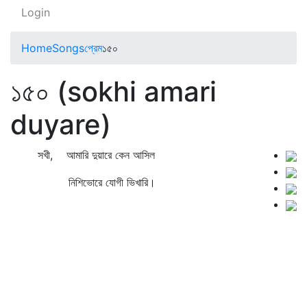
Login
Home
Songs
প্রেম
১৫০
১৫০ (sokhi amari
duyare)
সখী, আমারি দুয়ারে কেন আসিল
নিশিভোরে যোগী ভিখারি।