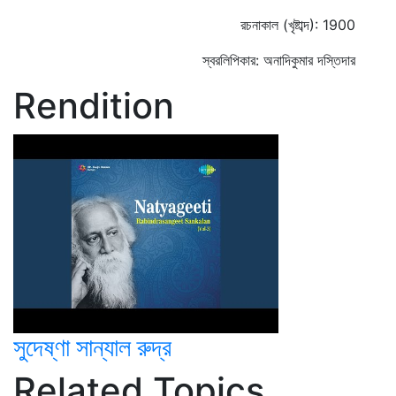
রচনাকাল (খৃষ্টাব্দ): 1900
স্বরলিপিকার: অনাদিকুমার দস্তিদার
Rendition
সুদেষ্ণা সান্যাল রুদ্র
Related Topics