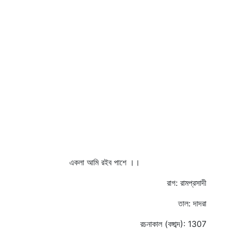
একলা আমি রইব পাশে ।।
রাগ: রামপ্রসাদী
তাল: দাদরা
রচনাকাল (বঙ্গাব্দ): 1307