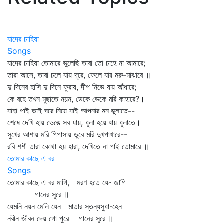
যাদের চাহিয়া
Songs
যাদের চাহিয়া তোমারে ভুলেছি তারা তো চাহে না আমারে;
তারা আসে, তারা চলে যায় দূরে, ফেলে যায় মরু-মাঝারে ॥
দু দিনের হাসি দু দিনে ফুরায়, দীপ নিভে যায় আঁধারে;
কে রহে তখন মুছাতে নয়ন, ডেকে ডেকে মরি কাহারে?।
যাহা পাই তাই ঘরে নিয়ে যাই আপনার মন ভুলাতে--
শেষে দেখি হায় ভেঙে সব যায়, ধুলা হয়ে যায় ধুলাতে।
সুখের আশায় মরি পিপাসায় ডুবে মরি দুখপাথারে--
রবি শশী তারা কোথা হয় হারা, দেখিতে না পাই তোমারে ॥
তোমার কাছে এ বর
Songs
তোমার কাছে এ বর মাগি, মরণ হতে যেন জাগি
গানের সুরে ॥
যেমনি নয়ন মেলি যেন মাতার স্তন্যসুধা-হেন
নবীন জীবন দেয় গো পুরে গানের সুরে ॥