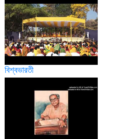
বিশ্বভারতী