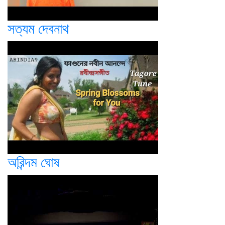
সত্যম দেবনাথ
অরিন্দম ঘোষ