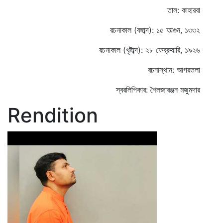
তাল: কাহারবা
রচনাকাল (বঙ্গাব্দ): ১৫ ফাল্গুন, ১৩৩২
রচনাকাল (খৃষ্টাব্দ): ২৮ ফেব্রুয়ারি, ১৯২৬
রচনাস্থান: আগরতলা
স্বরলিপিকার: শৈলজারঞ্জন মজুমদার
Rendition