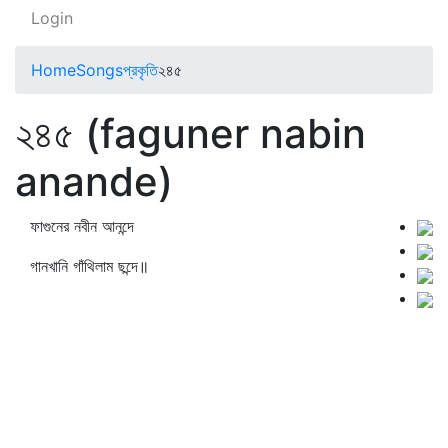
Login
Home
Songs
প্রকৃতি
২৪৫
২৪৫ (faguner nabin
anande)
ফাগুনের নবীন আনন্দে
গানখানি গাঁথিলাম ছন্দে॥