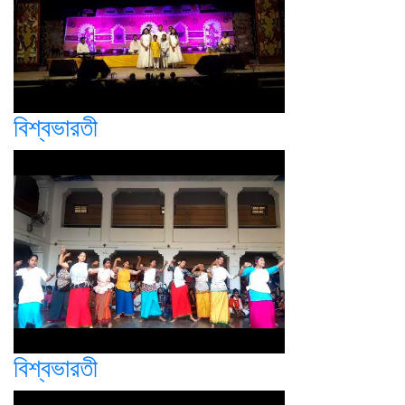
বিশ্বভারতী
বিশ্বভারতী