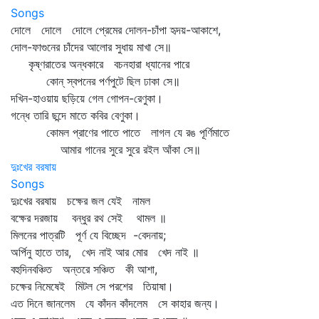
Songs
দোলে দোলে দোলে প্রেমের দোলন-চাঁপা হৃদয়-আকাশে,
দোল-ফাগুনের চাঁদের আলোর সুধায় মাখা সে॥
কৃষ্ণরাতের অন্ধকারে বচনহারা ধ্যানের পারে
কোন্‌ স্বপনের পর্ণপুটে ছিল ঢাকা সে॥
দখিন-হাওয়ায় ছড়িয়ে গেল গোপন-রেণুকা।
গন্ধে তারি ছন্দে মাতে কবির বেণুকা।
কোমল প্রাণের পাতে পাতে লাগল যে রঙ পূর্ণিমাতে
আমার গানের সুরে সুরে রইল আঁকা সে॥
দুঃখের বরষায়
Songs
দুঃখের বরষায় চক্ষের জল যেই নামল
বক্ষের দরজায় বন্ধুর রথ সেই থামল ॥
মিলনের পাত্রটি পূর্ণ যে বিচ্ছেদ -বেদনায়;
অর্পিনু হাতে তার, খেদ নাই আর মোর খেদ নাই ॥
বহুদিনবঞ্চিত অন্তরে সঞ্চিত কী আশা,
চক্ষের নিমেষেই মিটল সে পরশের তিয়াষা।
এত দিনে জানলেম যে কাঁদন কাঁদলেম সে কাহার জন্য।