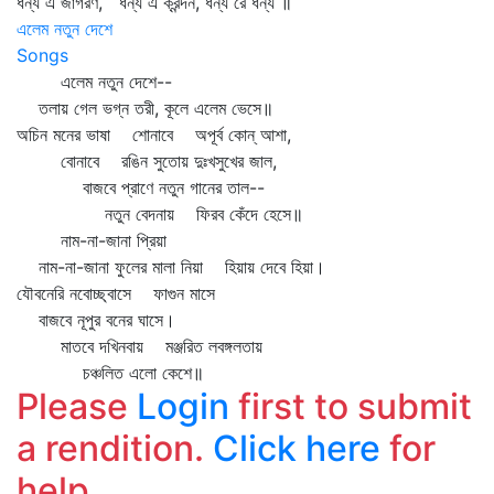
ধন্য এ জাগরণ, ধন্য এ ক্রন্দন, ধন্য রে ধন্য ॥
এলেম নতুন দেশে
Songs
এলেম নতুন দেশে--
তলায় গেল ভগ্ন তরী, কূলে এলেম ভেসে॥
অচিন মনের ভাষা শোনাবে অপূর্ব কোন্‌ আশা,
বোনাবে রঙিন সুতোয় দুঃখসুখের জাল,
বাজবে প্রাণে নতুন গানের তাল--
নতুন বেদনায় ফিরব কেঁদে হেসে॥
নাম-না-জানা প্রিয়া
নাম-না-জানা ফুলের মালা নিয়া হিয়ায় দেবে হিয়া।
যৌবনেরি নবোচ্ছ্বাসে ফাগুন মাসে
বাজবে নূপুর বনের ঘাসে।
মাতবে দখিনবায় মঞ্জরিত লবঙ্গলতায়
চঞ্চলিত এলো কেশে॥
Please
Login
first to submit
a rendition.
Click here
for
help.