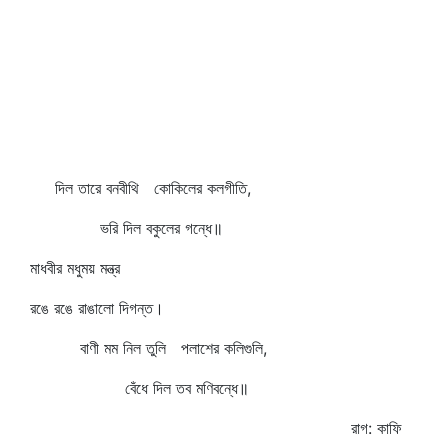
দিল তারে বনবীথি কোকিলের কলগীতি,
ভরি দিল বকুলের গন্ধে॥
মাধবীর মধুময় মন্ত্র
রঙে রঙে রাঙালো দিগন্ত।
বাণী মম নিল তুলি পলাশের কলিগুলি,
বেঁধে দিল তব মণিবন্ধে॥
রাগ: কাফি