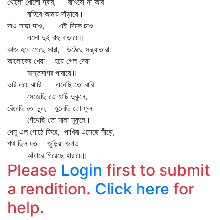
খোলো খোলো দ্বার, রাখিয়ো না আর
বাহিরে আমায় দাঁড়ায়ে।
দাও সাড়া দাও, এই দিকে চাও
এসো দুই বাহু বাড়ায়ে॥
কাজ হয়ে গেছে সারা, উঠেছে সন্ধ্যাতারা,
আলোকের খেয়া হয়ে গেল দেয়া
অস্তসাগর পারায়ে॥
ভরি লয়ে ঝারি এনেছি তো বারি
সেজেছি তো শুচি দুকূলে,
বেঁধেছি তো চুল, তুলেছি তো ফুল
গেঁথেছি তো মালা মুকুলে।
ধেনু এল গোঠে ফিরে, পাখিরা এসেছে নীড়ে,
পথ ছিল যত জুড়িয়া জগত
আঁধারে গিয়েছে হারায়ে॥
Please
Login
first to submit
a rendition.
Click here
for
help.