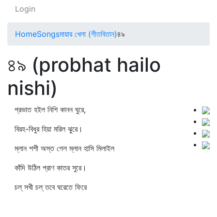
Login
Home
Songs
মায়ার খেলা (গীতবিতান)
৪৯
৪৯ (probhat hailo
nishi)
প্রভাত হইল নিশি কানন ঘুরে,
বিরহ-বিধুর হিয়া মরিল ঝুরে।
ম্লান শশী অস্ত গেল ম্লান হাসি মিলাইল
কাঁদি উঠিল প্রাণ কাতর সুরে।
চল্‌ সখী চল্‌ তবে ঘরেতে ফিরে