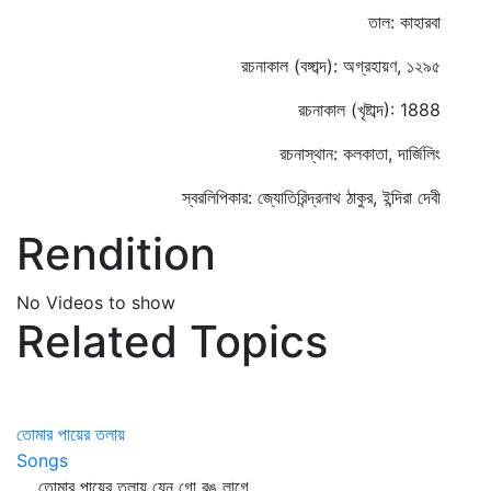
তাল: কাহারবা
রচনাকাল (বঙ্গাব্দ): অগ্রহায়ণ, ১২৯৫
রচনাকাল (খৃষ্টাব্দ): 1888
রচনাস্থান: কলকাতা, দার্জিলিং
স্বরলিপিকার: জ্যোতিরিন্দ্রনাথ ঠাকুর, ইন্দিরা দেবী
Rendition
No Videos to show
Related Topics
তোমার পায়ের তলায়
Songs
তোমার পায়ের তলায় যেন গো রঙ লাগে,