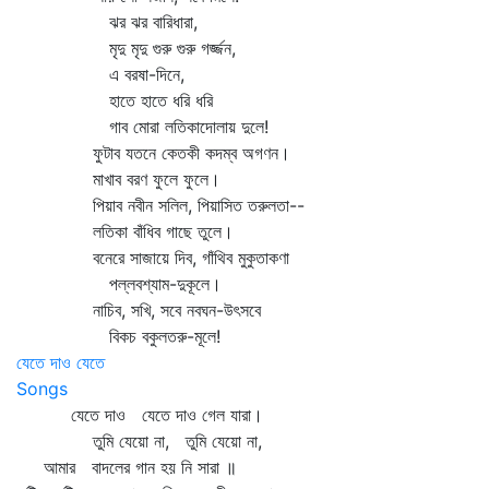
ঝর ঝর বারিধারা,
মৃদু মৃদু গুরু গুরু গর্জ্জন,
এ বরষা-দিনে,
হাতে হাতে ধরি ধরি
গাব মোরা লতিকাদোলায় দুলে!
ফুটাব যতনে কেতকী কদম্ব অগণন।
মাখাব বরণ ফুলে ফুলে।
পিয়াব নবীন সলিল, পিয়াসিত তরুলতা--
লতিকা বাঁধিব গাছে তুলে।
বনেরে সাজায়ে দিব, গাঁথিব মুকুতাকণা
পল্লবশ্যাম-দুকূলে।
নাচিব, সখি, সবে নবঘন-উৎসবে
বিকচ বকুলতরু-মূলে!
যেতে দাও যেতে
Songs
যেতে দাও যেতে দাও গেল যারা।
তুমি যেয়ো না, তুমি যেয়ো না,
আমার বাদলের গান হয় নি সারা ॥