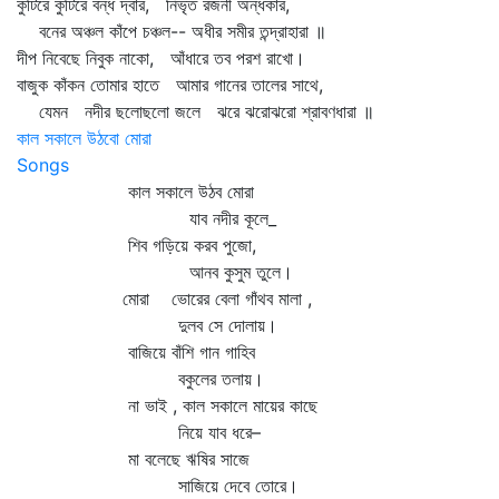
কুটিরে কুটিরে বন্ধ দ্বার, নিভৃত রজনী অন্ধকার,
বনের অঞ্চল কাঁপে চঞ্চল-- অধীর সমীর তন্দ্রাহারা ॥
দীপ নিবেছে নিবুক নাকো, আঁধারে তব পরশ রাখো।
বাজুক কাঁকন তোমার হাতে আমার গানের তালের সাথে,
যেমন নদীর ছলোছলো জলে ঝরে ঝরোঝরো শ্রাবণধারা ॥
কাল সকালে উঠবো মোরা
Songs
কাল সকালে উঠব মোরা
যাব নদীর কূলে_
শিব গড়িয়ে করব পুজো,
আনব কুসুম তুলে।
মোরা ভোরের বেলা গাঁথব মালা ,
দুলব সে দোলায়।
বাজিয়ে বাঁশি গান গাহিব
বকুলের তলায়।
না ভাই , কাল সকালে মায়ের কাছে
নিয়ে যাব ধরে–
মা বলেছে ঋষির সাজে
সাজিয়ে দেবে তোরে।