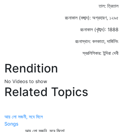
তাল: ত্রিতাল
রচনাকাল (বঙ্গাব্দ): অগ্রহায়ণ, ১২৯৫
রচনাকাল (খৃষ্টাব্দ): 1888
রচনাস্থান: কলকাতা, দার্জিলিং
স্বরলিপিকার: ইন্দিরা দেবী
Rendition
No Videos to show
Related Topics
আয় লো সজনী, সবে মিলে
Songs
আয় লো সজনি, সবে মিলে!