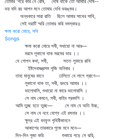
তোমার 'পরে করি নে রোষ, দোষ থাকে তো আমারি দোষ--
ভয় যদি রয় আপন মনে তোমায় দেখি ভয়ঙ্কর।
অন্ধকারে সারা রাতি ছিলে আমার সাথের সাথি,
সেই দয়াটি স্মরি তোমায় করি নমস্কার॥
ক্ষমা করো মোরে, সখি
Songs
ক্ষমা করো মোরে সখী, শুধায়ো না আর—
মরমে লুকানো থাক মরমের ভার ।।
যে গোপন কথা, সখী, সতত লুকায়ে রাখি
ইষ্টদেবমন্ত্রসম পূজি অনিবার ।
তাহা মানুষের কানে ঢালিতে যে লাগে প্রাণে—
লুকানো থাক তা, সখী, হৃদয়ে আমার ।।
ভালোবাসি, শুধায়ো না কারে ভালোবাসি ।
সে নাম কেমনে, সখী, কহিব প্রকাশি ।
আমি তুচ্ছ হতে তুচ্ছ— সে নাম যে অতি উচ্চ,
সে নাম যে নহে যোগ্য এই রসনার ।।
ক্ষুদ্র এই বনফুল পৃথিবীকাননে
আকাশের তারকারে পূজে মনে মনে—
দিন-দিন পূজা করি শুকায়ে পড়ে সে ঝরি,