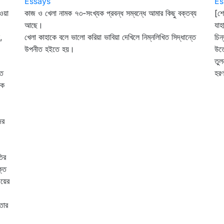
Essays
Es
ওয়া
কাজ ও খেলা নামক ৭৩-সংখ্যক প্রবন্ধ সম্বন্ধে আমার কিছু বক্তব্য
[শে
আছে।
যাহ
,
খেলা কাহাকে বলে ভালো করিয়া ভাবিয়া দেখিলে নিম্নলিখিত সিদ্ধান্তে
চিন
উপনীত হইতে হয়।
উত্
তুল
তে
হরণ
কে
ের
তির
ক্ত
উয়ের
তার