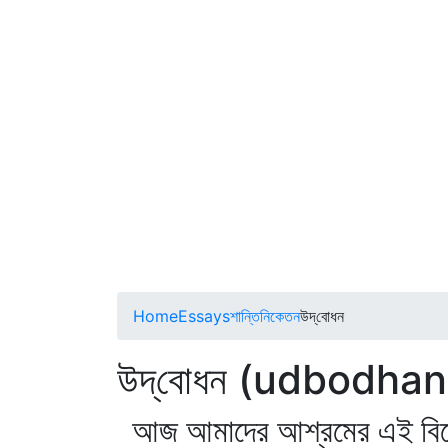
Home
Essays
শান্তিনিকেতন
উদ্‌বোধন
উদ্‌বোধন (udbodhan
আজ আমাদের আশ্রমের এই বিশে