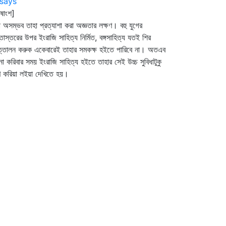
says
ষাংশ]
া অসম্ভব তাহা প্রত্যাশা করা অজ্ঞতার লক্ষণ। বহু যুগের
্তাস্তরের উপর ইংরাজি সাহিত্য নির্মিত, বঙ্গসাহিত্য যতই শির
তোলন করুক একেবারেই তাহার সমকক্ষ হইতে পারিবে না। অতএব
না করিবার সময় ইংরাজি সাহিত্য হইতে তাহার সেই উচ্চ সুবিধাটুকু
 করিয়া লইয়া দেখিতে হয়।