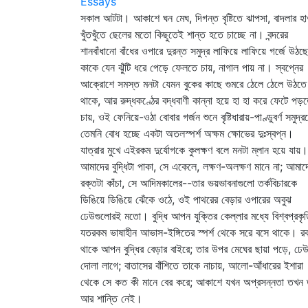
Essays
সকাল আটটা। আকাশে ঘন মেঘ, দিগন্ত বৃষ্টিতে ঝাপসা, বাদলার হা
খুঁতখুঁতে ছেলের মতো কিছুতেই শান্ত হতে চাচ্ছে না। বন্দরের
শানবাঁধানো বাঁধের ওপারে দুরন্ত সমুদ্র লাফিয়ে লাফিয়ে গর্জে উঠছে
কাকে যেন ঝুঁটি ধরে পেড়ে ফেলতে চায়, নাগাল পায় না। স্বপ্নের
আক্রোশে সমস্ত মনটা যেমন বুকের কাছে গুমরে ঠেলে ঠেলে উঠতে
থাকে, আর রুদ্ধকণ্ঠের বদ্ধবাণী কান্না হয়ে হা হা করে ফেটে পড়
চায়, ওই ফেনিয়ে-ওঠা বোবার গর্জন শুনে বৃষ্টিধারায়-পাণ্ডুবর্ণ সমুদ্র
তেমনি বোধ হচ্ছে একটা অতলস্পর্শ অক্ষম ক্ষোভের দুঃস্বপ্ন।
যাত্রার মুখে এইরকম দুর্যোগকে কুলক্ষণ বলে মনটা ম্লান হয়ে যায়।
আমাদের বুদ্ধিটা পাকা, সে একেলে, লক্ষণ-অলক্ষণ মানে না; আমাদ
রক্তটা কাঁচা, সে আদিমকালের--তার ভয়ভাবনাগুলো তর্কবিচারকে
ডিঙিয়ে ডিঙিয়ে ঝেঁকে ওঠে, ওই পাথরের বেড়ার ওপারের অবুঝ
ঢেউগুলোরই মতো। বুদ্ধি আপন যুক্তির কেল্লার মধ্যে বিশ্বপ্রকৃ
যতরকম ভাষাহীন আভাস-ইঙ্গিতের স্পর্শ থেকে সরে বসে থাকে। র
থাকে আপন বুদ্ধির বেড়ার বাইরে; তার উপর মেঘের ছায়া পড়ে, ঢে
দোলা লাগে; বাতাসের বাঁশিতে তাকে নাচায়, আলো-আঁধারের ইশারা
থেকে সে কত কী মানে বের করে; আকাশে যখন অপ্রসন্নতা তখন 
আর শান্তি নেই।