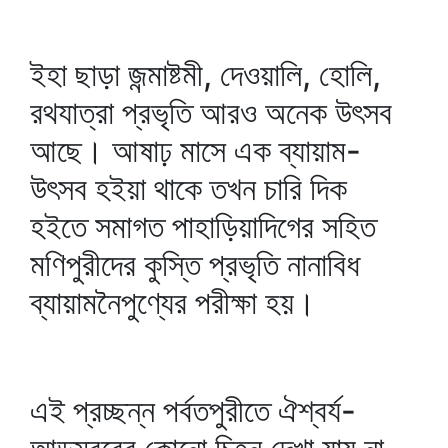
ইহা ছাড়া জন্মাষ্টমী, দেওয়ালি, হোলি,
রথযাত্রা প্রভৃতি আরও অনেক উৎসব
আছে। আষাঢ় মাসে এক ব্যায়াম-
উৎসব হইয়া থাকে তখন চারি দিক
হইতে সমাগত পাহাড়িয়াদিগের সহিত
মণিপুরীদের কুস্তি প্রভৃতি নানাবিধ
ব্যায়ামনৈপুণ্যের পরীক্ষা হয়।
এই প্রচ্ছন্ন পর্বতপুরীতে ঐশ্বর্য-