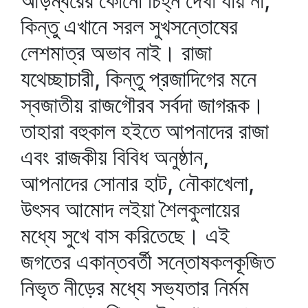
আড়ম্বরের কোনো চিহ্ন দেখা যায় না,
কিন্তু এখানে সরল সুখসন্তোষের
লেশমাত্র অভাব নাই। রাজা
যথেচ্ছাচারী, কিন্তু প্রজাদিগের মনে
স্বজাতীয় রাজগৌরব সর্বদা জাগরূক।
তাহারা বহুকাল হইতে আপনাদের রাজা
এবং রাজকীয় বিবিধ অনুষ্ঠান,
আপনাদের সোনার হাট, নৌকাখেলা,
উৎসব আমোদ লইয়া শৈলকুলায়ের
মধ্যে সুখে বাস করিতেছে। এই
জগতের একান্তবর্তী সন্তোষকলকূজিত
নিভৃত নীড়ের মধ্যে সভ্যতার নির্মম