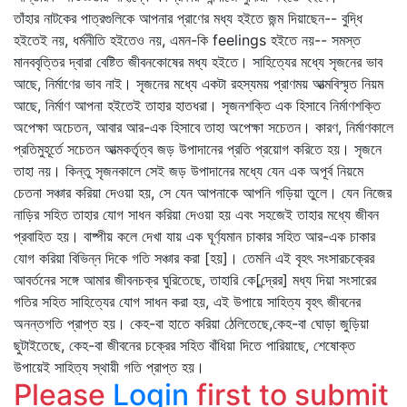
তাঁহার নাটকের পাত্রগুলিকে আপনার প্রাণের মধ্য হইতে জন্ম দিয়াছেন-- বুদ্ধি
হইতেই নয়, ধর্মনীতি হইতেও নয়, এমন-কি feelings হইতে নয়-- সমস্ত
মানববৃত্তির দ্বারা বেষ্টিত জীবনকোষের মধ্য হইতে। সাহিত্যের মধ্যে সৃজনের ভাব
আছে, নির্মাণের ভাব নাই। সৃজনের মধ্যে একটা রহস্যময় প্রাণময় আত্মবিস্মৃত নিয়ম
আছে, নির্মাণ আপনা হইতেই তাহার হাতধরা। সৃজনশক্তি এক হিসাবে নির্মাণশক্তি
অপেক্ষা অচেতন, আবার আর-এক হিসাবে তাহা অপেক্ষা সচেতন। কারণ, নির্মাণকালে
প্রতিমুহূর্তে সচেতন আত্মকর্তৃত্ব জড় উপাদানের প্রতি প্রয়োগ করিতে হয়। সৃজনে
তাহা নয়। কিন্তু সৃজনকালে সেই জড় উপাদানের মধ্যে যেন এক অপূর্ব নিয়মে
চেতনা সঞ্চার করিয়া দেওয়া হয়, সে যেন আপনাকে আপনি গড়িয়া তুলে। যেন নিজের
নাড়ির সহিত তাহার যোগ সাধন করিয়া দেওয়া হয় এবং সহজেই তাহার মধ্যে জীবন
প্রবাহিত হয়। বাষ্পীয় কলে দেখা যায় এক ঘূর্ণ্যমান চাকার সহিত আর-এক চাকার
যোগ করিয়া বিভিন্ন দিকে গতি সঞ্চার করা [হয়]। তেমনি এই বৃহৎ সংসারচক্রের
আবর্তনের সঙ্গে আমার জীবনচক্র ঘুরিতেছে, তাহারি কে[ন্দ্রের] মধ্য দিয়া সংসারের
গতির সহিত সাহিত্যের যোগ সাধন করা হয়, এই উপায়ে সাহিত্য বৃহৎ জীবনের
অনন্তগতি প্রাপ্ত হয়। কেহ-বা হাতে করিয়া ঠেলিতেছে,কেহ-বা ঘোড়া জুড়িয়া
ছুটাইতেছে, কেহ-বা জীবনের চক্রের সহিত বাঁধিয়া দিতে পারিয়াছে, শেষোক্ত
উপায়েই সাহিত্য স্থায়ী গতি প্রাপ্ত হয়।
Please
Login
first to submit