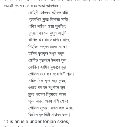
জন্যই তোমার সে ভ্রম ভাঙা আবশ্যক।
মোহিনী মোহকর মহীরুহ রাজি
প্রকাশিল সুন্দর কিশলয় সাজি।
ধাবিল সমীরণ মলয় সুগন্ধি;
চুম্বনে ঘন ঘন কুসুম আনন্দি।
কাঁপিল ঝর ঝর তরুশিরে সাধে,
শিহরিত পল্লব মরমর নাদে।
হাসিল ফুলকুল মঞ্জুল মঞ্জুল,
মোদিত মৃদুবাসে উপবন ফুল।
কোকিল হরষিল কুহুরবে কুঞ্জ,
শোভিল সরোবরে সরোজিনী পুঞ্জ।
নাচিল চিত সুখে ময়ূর কুরঙ্গ;
গুঞ্জরে ঘন ঘন মধুপানে ভৃঙ্গ।
সুন্দর শতদল প্রিয়তর আভা
সূরয অরধ, অরধ শশি শোভা।
শোভিল সুতরুণ স্থল জল অঙ্গে;
বিরচিল হ্লাদিনী মায়াবন রঙ্গে।
'It is an isle under Ionian skies,