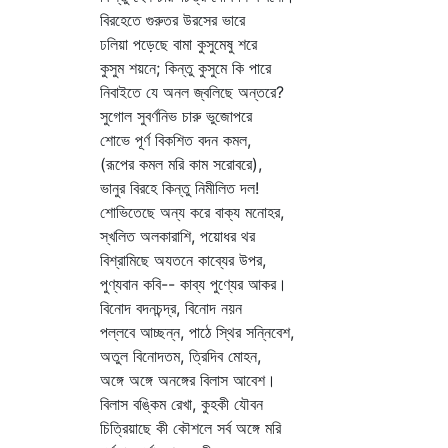
বিরহেতে গুরুতর উরসের ভারে
ঢলিয়া পড়েছে বামা কুসুমেষু শরে
কুসুম শয়নে; কিন্তু কুসুমে কি পারে
নিবাইতে যে অনল জ্বলিছে অন্তরে?
সুগোল সুবর্ণনিভ চারু ভুজোপরে
শোভে পূর্ণ বিকশিত বদন কমল,
(রূপের কমল মরি কাম সরোবরে),
ভানুর বিরহে কিন্তু নিমীলিত দল!
শোভিতেছে অন্য করে বাক্য মনোহর,
স্খলিত অলকারাশি, পয়োধর থর
বিশ্রামিছে অযতনে কাব্যের উপর,
পুণ্যবান কবি-- কাব্য পুণ্যের আকর।
বিনোদ বদনচন্দ্র, বিনোদ নয়ন
পল্লবে আচ্ছন্ন, পাঠে স্থির সন্নিবেশ,
অতুল বিনোদতম, ত্রিদিব মোহন,
অঙ্গে অঙ্গে অনঙ্গের বিলাস আবেশ।
বিলাস বঙ্কিম রেখা, কুহকী যৌবন
চিত্রিয়াছে কী কৌশলে সর্ব অঙ্গে মরি