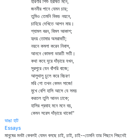
হরিণীর শিশু হরষিত মনে,
জননীর পানে যেমন চায়;
তুমিও তেমনি বিকচ নয়নে,
চাহিয়ে দেখিতে আপন মায়।
শ্যামল বরন, বিমল আকাশ;
হৃদয় তোমার অমরাবতী;
নয়নে কমলা করেন নিবাস,
আননে কোমলা ভারতী সতী।
কথা কহে দূরে দাঁড়ায়ে যখন,
সুরপুরে যেন বাঁশরি বাজে;
আলুথালু চুলে করে বিচরণ
মরি গো তখন কেমন সাজে!
মুখে বেশি হাসি আসে যে সময়
করতল তুলি আনন ঢাকে;
হাসির প্রবাহ মনে মনে বয়,
কেমন সরেস দাঁড়ায়ে থাকে!"
ভাঙা হাট
Essays
মানুষের মনটা কেবলই যেমন বলছে চাই, চাই, চাই--তেমনি তার পিছনে পিছনেই