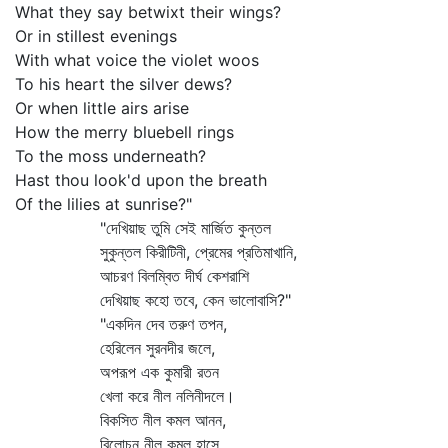
What they say betwixt their wings?
Or in stillest evenings
With what voice the violet woos
To his heart the silver dews?
Or when little airs arise
How the merry bluebell rings
To the moss underneath?
Hast thou look'd upon the breath
Of the lilies at sunrise?"
"দেখিয়াছ তুমি সেই মার্জিত কুন্তল
সুকুন্তল কিরীটিনী, প্রেমের প্রতিমাখানি,
আচরণ বিলম্বিত দীর্ঘ কেশরাশি
দেখিয়াছ কহো তবে, কেন ভালোবাসি?"
"একদিন দেব তরুণ তপন,
হেরিলেন সুরনদীর জলে,
অপরূপ এক কুমারী রতন
খেলা করে নীল নলিনীদলে।
বিকসিত নীল কমল আনন,
বিলোচন নীল কমল হাসে,