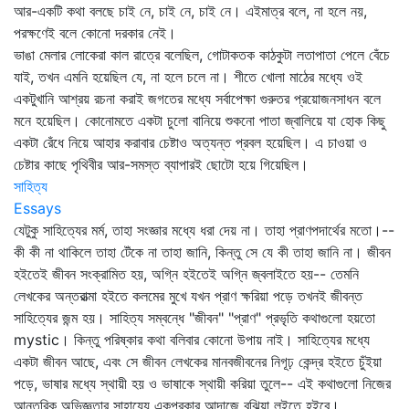
আর-একটি কথা বলছে চাই নে, চাই নে, চাই নে। এইমাত্র বলে, না হলে নয়,
পরক্ষণেই বলে কোনো দরকার নেই।
ভাঙা মেলার লোকেরা কাল রাত্রে বলেছিল, গোটাকতক কাঠকুটা লতাপাতা পেলে বেঁচে
যাই, তখন এমনি হয়েছিল যে, না হলে চলে না। শীতে খোলা মাঠের মধ্যে ওই
একটুখানি আশ্রয় রচনা করাই জগতের মধ্যে সর্বাপেক্ষা গুরুতর প্রয়োজনসাধন বলে
মনে হয়েছিল। কোনোমতে একটা চুলো বানিয়ে শুকনো পাতা জ্বালিয়ে যা হোক কিছু
একটা রেঁধে নিয়ে আহার করাবার চেষ্টাও অত্যন্ত প্রবল হয়েছিল। এ চাওয়া ও
চেষ্টার কাছে পৃথিবীর আর-সমস্ত ব্যাপারই ছোটো হয়ে গিয়েছিল।
সাহিত্য
Essays
যেটুকু সাহিত্যের মর্ম, তাহা সংজ্ঞার মধ্যে ধরা দেয় না। তাহা প্রাণপদার্থের মতো।--
কী কী না থাকিলে তাহা টেঁকে না তাহা জানি, কিন্তু সে যে কী তাহা জানি না। জীবন
হইতেই জীবন সংক্রামিত হয়, অগ্নি হইতেই অগ্নি জ্বলাইতে হয়-- তেমনি
লেখকের অন্তরাত্মা হইতে কলমের মুখে যখন প্রাণ ক্ষরিয়া পড়ে তখনই জীবন্ত
সাহিত্যের জন্ম হয়। সাহিত্য সম্বন্ধে "জীবন" "প্রাণ" প্রভৃতি কথাগুলো হয়তো
mystic। কিন্তু পরিষ্কার কথা বলিবার কোনো উপায় নাই। সাহিত্যের মধ্যে
একটা জীবন আছে, এবং সে জীবন লেখকের মানবজীবনের নিগূঢ় কেন্দ্র হইতে চুঁইয়া
পড়ে, ভাষার মধ্যে স্থায়ী হয় ও ভাষাকে স্থায়ী করিয়া তুলে-- এই কথাগুলো নিজের
আন্তরিক অভিজ্ঞতার সাহায্যে একপ্রকার আন্দাজে বুঝিয়া লইতে হইবে।