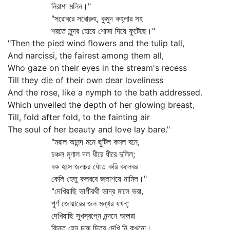
নিরাশা মলিন।"
"সরোবরে সরোরুহ, কুমুদ কহ্লার সহ
শরতে সুন্দর হোয়ে শোভা দিয়ে ফুটেছে।"
"Then the pied wind flowers and the tulip tall,
And narcissi, the fairest among them all,
Who gaze on their eyes in the stream's recess
Till they die of their own dear loveliness
And the rose, like a nymph to the bath addressed.
Which unveiled the depth of her glowing breast,
Till, fold after fold, to the fainting air
The soul of her beauty and love lay bare."
"মরাল আনন্দ মনে ছুটিল কমল বনে,
চঞ্চল মৃণাল দল ধীরে ধীরে দুলিল;
বক হংস জলচর ধৌত করি কলেবর
কেলি হেতু কলরবে জলাশয়ে নামিল।"
"দেখিয়াছি ভাগীরথী ভাদ্র মাসে ভরা,
পূর্ণ জোয়ারের জল মন্থর যখন;
দেখিয়াছি সুখস্বপ্নে নন্দনে অপ্সরা
কিন্তু হেন চারু চিত্র দেখি নি কখনো।