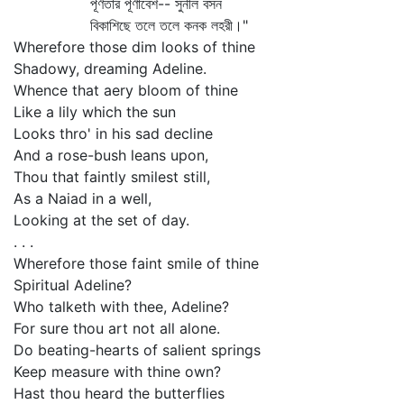
পূর্ণতার পূর্ণাবেশ-- সুনীল বসন
বিকাশিছে তলে তলে কনক লহরী।"
Wherefore those dim looks of thine
Shadowy, dreaming Adeline.
Whence that aery bloom of thine
Like a lily which the sun
Looks thro' in his sad decline
And a rose-bush leans upon,
Thou that faintly smilest still,
As a Naiad in a well,
Looking at the set of day.
. . .
Wherefore those faint smile of thine
Spiritual Adeline?
Who talketh with thee, Adeline?
For sure thou art not all alone.
Do beating-hearts of salient springs
Keep measure with thine own?
Hast thou heard the butterflies