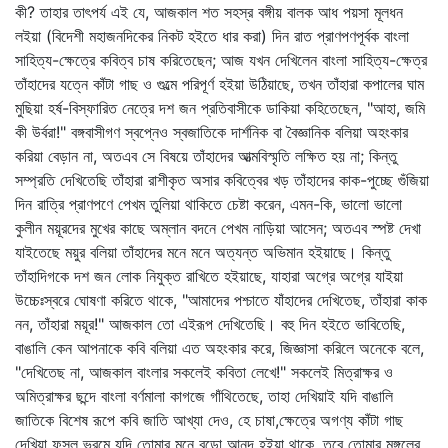
কী? তাহার তাৎপর্য এই যে, আজকাল শত সহস্র বঙ্গীয় বালক আধ পয়সা মূলধন
লইয়া (বিদেশী মহাজনদিকের নিকট হইতে ধার করা) দিন রাত প্রাণপণপূর্বক বাংলা
সাহিত্য-ক্ষেত্রে কবিত্ব চাষ করিতেছেন; আজ যখন দেখিলেন বাংলা সাহিত্য-ক্ষেত্র
তাঁহাদের যত্নে কাঁটা গাছ ও গুল্মে পরিপূর্ণ হইয়া উঠিয়াছে, তখন তাঁহারা কপালের ঘাম
মুছিয়া হর্ষ-বিস্ফারিত নেত্রে দশ জন প্রতিবাসীকে ডাকিয়া কহিতেছেন, "আহা, জমি
কী উর্বরা!" বঙ্গবাসীগণ স্বপ্নেও স্বজাতিকে দার্শনিক বা বৈজ্ঞানিক বলিয়া অহংকার
করিয়া বেড়ান না, অতএব সে বিষয়ে তাঁহাদের আত্মবিস্মৃতি লক্ষিত হয় না; কিন্তু
সম্প্রতি দেখিতেছি তাঁহারা রাশীকৃত অসার কবিত্বের খড় তাঁহাদের কাক-পুচ্ছে গুঁজিয়া
দিন রাত্রি প্রাণপণে পেখম তুলিয়া থাকিতে চেষ্টা করেন, এমন-কি, ভালো ভালো
কুলীন ময়ূরদের মুখের কাছে অম্লান বদনে পেখম নাড়িয়া আসেন; অতএব স্পষ্ট দেখা
যাইতেছে ময়ুর বলিয়া তাঁহাদের মনে মনে অত্যন্ত অভিমান হইয়াছে। কিন্তু
তাঁহাদিগকে দশ জন লোক নিযুক্ত রাখিতে হইয়াছে, যাহারা অগ্রে অগ্রে যাইয়া
উচ্চেঃস্বরে ঘোষণা করিতে থাকে, "আমাদের পশ্চাতে যাঁহাদের দেখিতেছ, তাঁহারা কাক
নন, তাঁহারা ময়ূর!" আজকাল তো এইরূপ দেখিতেছি। বহু দিন হইতে ভাবিতেছি,
বাঙালি কেন আপনাকে কবি বলিয়া এত অহংকার করে, জিজ্ঞাসা করিলে অনেকে বলে,
"দেখিতেছ না, আজকাল বাংলার সকলেই কবিতা লেখে!" সকলেই মিত্রাক্ষর ও
অমিত্রাক্ষর ছন্দে বাংলা বর্ণমালা কাগজে গাঁথিতেছে, তাহা দেখিয়াই যদি বাঙালি
জাতিকে বিশেষ রূপে কবি জাতি আখ্যা দেও, হে চাষা,ক্ষেত্রে অগণ্য কাঁটা গাছ
দেখিয়া ফসল ভ্রমে যদি তোমার মনে বড়ো আনন্দ হইয়া থাকে, তবে তোমার মঙ্গলের