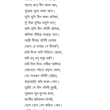
আলো করে নীল কমল বরন,
পুরেছে ভুবন কমল বাসে।
তুলি তুলি নীল কমল কলিকা,
ফুঁ দিয়া ফুটায় অফুট দলে;
হাসি হাসি নীল নলিনী বালিকা,
মালিকা গাঁথিয়া পরেছে গলে।
লহরী লীলায় নলিনী দোলায়
দোলে রে তাহায় সে নীলমণি;
চারি দিকে অলি উড়িতে বেড়ায়,
করি গুনু গুনু মধুর ধ্বনি।
চারি দিক দিয়ে দেবীরা আসিয়ে
কোলেতে লইতে বাড়ান কোল;
যেন অপরূপ নলিনী হেরিয়ে,
কাড়াকাড়ি করি করেন গোল।
তুমিই সে নীল নলিনী সুন্দরী,
সুরবালা সুর-ফুলের মালা;
জননীর হৃদিকমল-উপরি,
হেসে হেসে বেশ করিতে খেলা।