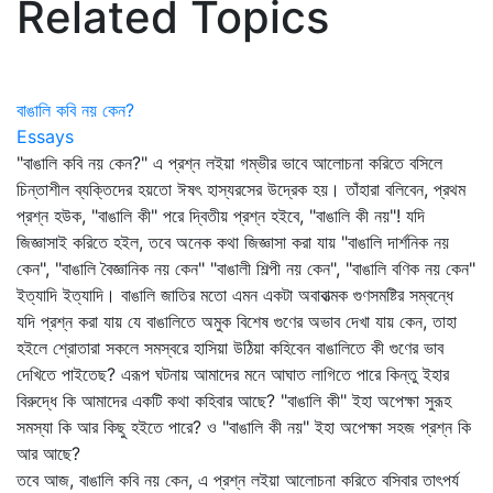
Related Topics
বাঙালি কবি নয় কেন?
Essays
"বাঙালি কবি নয় কেন?" এ প্রশ্ন লইয়া গম্ভীর ভাবে আলোচনা করিতে বসিলে
চিন্তাশীল ব্যক্তিদের হয়তো ঈষৎ হাস্যরসের উদ্রেক হয়। তাঁহারা বলিবেন, প্রথম
প্রশ্ন হউক, "বাঙালি কী" পরে দ্বিতীয় প্রশ্ন হইবে, "বাঙালি কী নয়"! যদি
জিজ্ঞাসাই করিতে হইল, তবে অনেক কথা জিজ্ঞাসা করা যায় "বাঙালি দার্শনিক নয়
কেন", "বাঙালি বৈজ্ঞানিক নয় কেন" "বাঙালী শিল্পী নয় কেন", "বাঙালি বণিক নয় কেন"
ইত্যাদি ইত্যাদি। বাঙালি জাতির মতো এমন একটা অবাবাত্মক গুণসমষ্টির সম্বন্ধে
যদি প্রশ্ন করা যায় যে বাঙালিতে অমুক বিশেষ গুণের অভাব দেখা যায় কেন, তাহা
হইলে শ্রোতারা সকলে সমস্বরে হাসিয়া উঠিয়া কহিবেন বাঙালিতে কী গুণের ভাব
দেখিতে পাইতেছ? এরূপ ঘটনায় আমাদের মনে আঘাত লাগিতে পারে কিন্তু ইহার
বিরুদ্ধে কি আমাদের একটি কথা কহিবার আছে? "বাঙালি কী" ইহা অপেক্ষা সুরূহ
সমস্যা কি আর কিছু হইতে পারে? ও "বাঙালি কী নয়" ইহা অপেক্ষা সহজ প্রশ্ন কি
আর আছে?
তবে আজ, বাঙালি কবি নয় কেন, এ প্রশ্ন লইয়া আলোচনা করিতে বসিবার তাৎপর্য