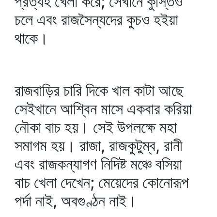
প্রত্যহ খেলা করে; সেখানে কুস্তিও
চলে এবং রাজসৈন্যদের কুচও হইয়া
থাকে।
রাজবাড়ির চারি দিকে খাল কাটা আছে
সেইখানে আশ্বিন মাসে একবার করিয়া
নৌকা বাচ হয়। সেই উপলক্ষে মহা
সমাগম হয়। রাজা, রাজকুটুম্ব, রানী
এবং রাজকন্যাগণ নিদিষ্ট মঞ্চে বসিয়া
বাচ খেলা দেখেন; মেয়েদের কোনোরূপ
পর্দা নাই, অবগুণ্ঠন নাই।