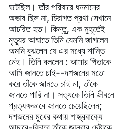
ঘটেছিল। তাঁর পরিবারে ধনমানের
অভাব ছিল না, চিরাগত প্রথা সেখানে
আচরিত হত। কিন্তু, এক মুহূর্তেই
মৃত্যুর আঘাতে তিনি যেমনি জাগলেন
অমনি বুঝলেন যে এর মধ্যে শান্তি
নেই। তিনি বললেন : আমার পিতাকে
আমি জানতে চাই--দশজনের মতো
করে তাঁকে জানতে চাই না, তাঁকে
জানতে পারি না। সত্যকে তিনি জীবনে
প্রত্যক্ষভাবে জানতে চেয়েছিলেন;
দশজনের মুখের কথায় শাস্ত্রবাক্যে
আচারে-বিচারে তাঁকে জানবার চেষ্টাকে