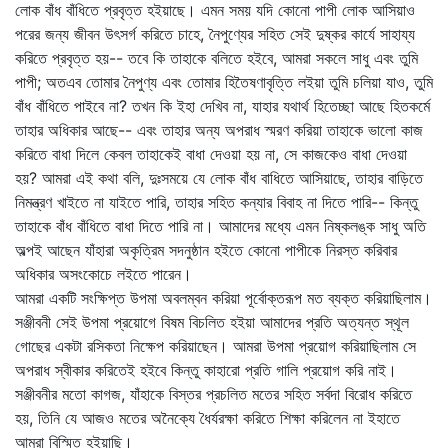
লোক বাঁধ বাঁধিতে প্রবৃত্ত হইয়াছে। এমন সময় যদি কোনো পাপী লোক আসিয়াও
পরের জন্য জীবন উৎসর্গ করিতে চাহে, নৈপুণ্যের সহিত সেই দুষ্কর কার্যে সাহায্য
করিতে প্রবৃত্ত হয়-- তবে কি তাহাকে বলিতে হইবে, আমরা সকলে সাধু এবং তুমি
পাপী; অতএব তোমার নৈপুণ্য এবং তোমার হিতৈষণাবৃত্তি লইয়া তুমি চলিয়া যাও, তুমি
বাঁধ বাঁধিতে পাইবে না? তখন কি ইহা দেখিব না, যাহার যথার্থ হিতেচ্ছা আছে হিতকর্মে
তাহার অধিকার আছে-- এবং তাহার অন্য অপরাধ স্মরণ করিয়া তাহাকে ভালো কাজ
করিতে বাধা দিলে কেবল তাহাকেই বাধা দেওয়া হয় না, সে কাজকেও বাধা দেওয়া
হয়? আমরা এই কথা বলি, দুঃসময়ে যে লোক বাঁধ বাধিতে আসিয়াছে, তাহার বাড়িতে
নিমন্ত্রণ খাইতে না যাইতে পারি, তাহার সহিত কন্যার বিবাহ না দিতে পারি-- কিন্তু
তাহাকে বাঁধ বাঁধিতে বাধা দিতে পারি না। আমাদের মধ্যে এমন নিষ্কলঙ্ক সাধু অতি
অল্পই আছেন যাঁহারা অকৃত্রিম সদনুষ্ঠান হইতে কোনো পাপীকে নিরস্ত করিবার
অধিকার অসংকোচে লইতে পারেন।
আমরা একটি সংক্ষিপ্ত উপমা অবলম্বন করিয়া পূর্বোক্তরূপ মত ব্যক্ত করিয়াছিলাম।
সঞ্জীবনী সেই উপমা প্রয়োগে বিষম বিচলিত হইয়া আমাদের প্রতি অত্যন্ত স্থূল
গোছের একটা রসিকতা নিক্ষেপ করিয়াছেন। আমরা উপমা প্রয়োগ করিয়াছিলাম সে
অপরাধ স্বীকার করিতেই হইবে কিন্তু কাহারো প্রতি গালি প্রয়োগ করি নাই।
সঞ্জীবনীর মতো কাগজ, যাঁহাকে বিস্তর প্রচলিত মতের সহিত সর্বদা বিরোধ করিতে
হয়, তিনি যে আজও মতের অনৈক্যে ধৈর্যরক্ষা করিতে শিক্ষা করিলেন না ইহাতে
আমরা বিস্মিত হইয়াছি।