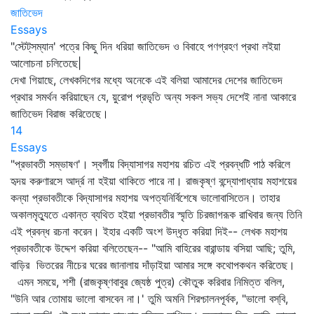
জাতিভেদ
Essays
"স্টেট্‌সম্যান' পত্রে কিছু দিন ধরিয়া জাতিভেদ ও বিবাহে পণগ্রহণ প্রথা লইয়া
আলোচনা চলিতেছে|
দেখা গিয়াছে, লেখকদিগের মধ্যে অনেকে এই বলিয়া আমাদের দেশের জাতিভেদ
প্রথার সমর্থন করিয়াছেন যে, য়ুরোপ প্রভৃতি অন্য সকল সভ্য দেশেই নানা আকারে
জাতিভেদ বিরাজ করিতেছে।
14
Essays
"প্রভাবতী সম্ভাষণ'। স্বর্গীয় বিদ্যাসাগর মহাশয় রচিত এই প্রবন্ধটি পাঠ করিলে
হৃদয় করুণারসে আর্দ্র না হইয়া থাকিতে পারে না। রাজকৃষ্ণ বন্দ্যোপাধ্যায় মহাশয়ের
কন্যা প্রভাবতীকে বিদ্যাসাগর মহাশয় অপত্যনির্বিশেষে ভালোবাসিতেন। তাহার
অকালমৃত্যুতে একান্ত ব্যথিত হইয়া প্রভাবতীর স্মৃতি চিরজাগরূক রাখিবার জন্য তিনি
এই প্রবন্ধ রচনা করেন। ইহার একটি অংশ উদ্‌ধৃত করিয়া দিই-- লেখক মহাশয়
প্রভাবতীকে উদ্দেশ করিয়া বলিতেছেন-- "আমি বাহিরের বারান্ডায় বসিয়া আছি; তুমি,
বাড়ির ভিতরের নীচের ঘরের জানালায় দাঁড়াইয়া আমার সঙ্গে কথোপকথন করিতেছ।
এমন সময়ে, শশী (রাজকৃষ্ণবাবুর জ্যেষ্ঠ পুত্র) কৌতুক করিবার নিমিত্ত বলিল,
"উনি আর তোমায় ভালো বাসবেন না।' তুমি অমনি শিরশ্চালনপূর্বক, "ভালো বস্‌বি,