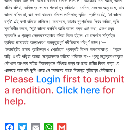
ভালো বস্‌বি' এই কথা আমায় বারংবার বলিতে লাগিলে। অন্যান্য দিন, আমি, ভালো
বাসিব বলিয়া, অবিলম্বে তোমার শঙ্কা দূর করিতাম। সেদিন, সকলের অনুরোধে, আর
ভালো বাসিব না, এই কথা বারংবার বলিতে লাগিলাম; তুমিও, প্রতিবারেই, "না ভালো
বস্‌বি' এই কথা বলিতে লাগিলে। অবশেষে, আমায় দৃঢ়প্রতিজ্ঞ স্থির করিয়া, তুমি
স্ফূর্তিহীন বদনে, "তুই ভালো বস্‌বিনি আমি ভালো বস্‌ব' এই কথা, এরূপ মধুর
স্বরভঙ্গি ও প্রভূত স্নেহরসসহকারে বলিয়া বিরত হইলে, যে তদ্দর্শনে সন্নিহিত
ব্যক্তি মাত্রেরই অন্তঃকরণ অননুভূতপূর্ব প্রীতিরসে পরিপূর্ণ হইল।'--
"মহারাষ্ট্রীয় ভাষার প্রাচীনত্ব ও শ্রেষ্ঠত্ব' প্রবন্ধটি বিশেষ অবধানযোগ্য। "নূতন
বাড়ি' গল্পটি পড়িয়া আমরা সন্তোষলাভ করিতে পারিলাম না-- প্রভু মহেন্দ্রনাথবাবুকে
কৌশলে আপনার সহিত বিবাহবন্ধনে বাঁধিবার জন্য বাগানের মালীর বিধবা কন্যা যে
এমনতর আজগবি ফন্দি খাটায় সে আমাদের কাছে নিতান্ত সৃষ্টিছাড়া ঠেকিয়াছে।
Please
Login
first to submit
a rendition.
Click here
for
help.