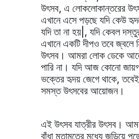
উৎসব, এ লোকলোকান্তরের উৎসব
এখানে এসে পড়ছে যদি কেউ হৃদয়
যদি তা না হয়|, যদি কেবল দস্ত
এখানে একটি দীপও তবে জ্বলে 
উৎসব। আমরা লোক ডেকে আলো জ
পারি না। যদি আজ কোনো জায়গা
ভক্তের হৃদয় জেগে থাকে, তবেই 
সমস্ত উৎসবের আয়োজন।
এই উৎসব যাত্রীর উৎসব। আমরা
বাঁধা মতামতের মধ্যে জড়িয়ে 