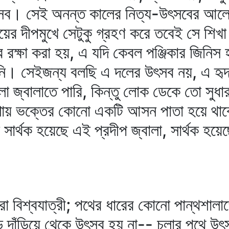
। সেই অনন্ত কালের নিত্য-উৎসবের আলো থে
ের দীপমুখে সেটুকু গ্রহণ করে তবেই সে শিখ
ুর রক্ষা করা হয়, এ যদি কেবল পঞ্জিকার জিনি
নি। সেইজন্য বলছি এ দলের উৎসব নয়, এ হৃ
্বালাতে পারি, কিন্তু লোক ডেকে তো সুধা
য় ভক্তের কোনো একটি আসন পাতা হয়ে থাকে,
সার্থক হয়েছে এই প্রদীপ জ্বালা, সার্থক হয়
 বিশ্বযাত্রী; পথের ধারের কোনো পান্থশা
পড়ে দাঁড়িয়ে থেকে উৎসব হয় না-- চলার পথে 