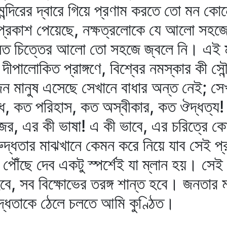
ই মন্দিরের দ্বারে গিয়ে প্রণাম করতে তো মন কো
 প্রকাশ পেয়েছে, নক্ষত্রলোকে যে আলো সহজ
িত চিত্তের আলো তো সহজে জ্বলে নি। এই মুহূ
দীপালোকিত প্রাঙ্গণে, বিশ্বের নমস্কার কী সৌন
জন মানুষ এসেছে সেখানে বাধার অন্ত নেই; সে
, কত পরিহাস, কত অস্বীকার, কত ঔদ্ধত্য!
জের, এর কী ভাষা! এ কী ভাবে, এর চরিত্রে ক
রুদ্ধতার মাঝখানে কেমন করে নিয়ে যাব সেই প্
ে পৌঁছে দেব একটু স্পর্শেই যা ম্লান হয়। স
 হবে, সব বিক্ষোভের তরঙ্গ শান্ত হবে। জনতার 
দ্ধতাকে ঠেলে চলতে আমি কুণ্ঠিত।