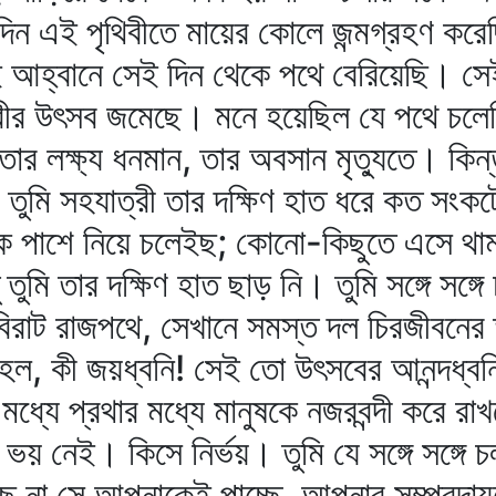
ন এই পৃথিবীতে মায়ের কোলে জন্মগ্রহণ করেছ
 আহ্বানে সেই দিন থেকে পথে বেরিয়েছি। সেই 
ত্রীর উৎসব জমেছে। মনে হয়েছিল যে পথে চলে
তার লক্ষ্য ধনমান, তার অবসান মৃত্যুতে। কি
তুমি সহযাত্রী তার দক্ষিণ হাত ধরে কত সংকট
াকে পাশে নিয়ে চলেইছ; কোনো-কিছুতে এসে থাম
তুমি তার দক্ষিণ হাত ছাড় নি। তুমি সঙ্গে সঙ্গে
বিরাট রাজপথে, সেখানে সমস্ত দল চিরজীবনের
ল, কী জয়ধ্বনি! সেই তো উৎসবের আনন্দধ্বনি! 
ধ্যে প্রথার মধ্যে মানুষকে নজরবন্দী করে রা
 ভয় নেই। কিসে নির্ভয়। তুমি যে সঙ্গে সঙ্গ
ে না সে আপনাকেই পাচ্ছে, আপনার সম্প্রদায়