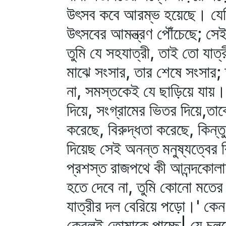
উৎসব কবে আরম্ভ হয়েছে। যেদি
উৎসবের আমন্ত্রণ পৌঁচেছে; সেই
তুমি যে সহযাত্রী, তাই তো যা
মাঝে সংসার, তার শেষে সংসার; 
না, সমস্তকেই যে ছাড়িয়ে যায়। 
দিয়ে, সংগ্রামের ভিতর দিয়ে,ত
করেছে, বিরুদ্ধতা করেছে, কিন্তু 
দিয়েছ সেই অনন্ত মনুষ্যত্বের 
প্রশস্ত রাজপথে কী আনন্দকোলাহ
হতে দেবে না, তুমি কোনো মতের ম
যাত্রীর দল বেরিয়ে পড়ো।' কেন
কেবলই তোমাকে পাচ্ছে| যে চলছ