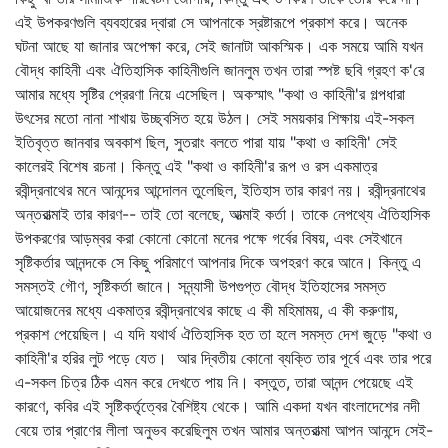
এই উপকরণগুলি ব্যবহারের দ্বারা সে আপনাকে স্রষ্টারূপে প্রকাশ করে। অনেক
ঘটনা আছে যা জানার অপেক্ষা করে, সেই জানাটা আকস্মিক। এক সময়ে আমি যখন
বৌদ্ধ কাহিনী এবং ঐতিহাসিক কাহিনীগুলি জানলুম তখন তারা স্পষ্ট ছবি গ্রহণ ক'রে
আমার মধ্যে সৃষ্টির প্রেরণা নিয়ে এসেছিল। অকস্মাৎ "কথা ও কাহিনী'র গল্পধারা
উৎসের মতো নানা শাখায় উচ্ছ্বসিত হয়ে উঠল। সেই সময়কার শিক্ষায় এই-সকল
ইতিবৃত্ত জানবার অবকাশ ছিল, সুতরাং বলতে পারা যায় "কথা ও কাহিনী' সেই
কালেরই বিশেষ রচনা। কিন্তু এই "কথা ও কাহিনী'র রূপ ও রস একমাত্র
রবীন্দ্রনাথের মনে আনন্দের আন্দোলন তুলেছিল, ইতিহাস তার কারণ নয়। রবীন্দ্রনাথের
অন্তরাত্মাই তার কারণ-- তাই তো বলেছে, আত্মাই কর্তা। তাকে নেপথ্যে ঐতিহাসিক
উপকরণের আড়ম্বর করা কোনো কোনো মনের পক্ষে গর্বের বিষয়, এবং সেইখানে
সৃষ্টিকর্তার আনন্দকে সে কিছু পরিমাণে আপনার দিকে অপহরণ করে আনে। কিন্তু এ
সমস্তই গৌণ, সৃষ্টিকর্তা জানে। সন্ন্যাসী উপগুপ্ত বৌদ্ধ ইতিহাসের সমস্ত
আয়োজনের মধ্যে একমাত্র রবীন্দ্রনাথের কাছে এ কী মহিমাময়, এ কী করুণায়,
প্রকাশ পেয়েছিল। এ যদি যথার্থ ঐতিহাসিক হত তা হলে সমস্ত দেশ জুড়ে "কথা ও
কাহিনী'র হরির লুট পড়ে যেত। আর দ্বিতীয় কোনো ব্যক্তি তার পূর্বে এবং তার পরে
এ-সকল চিত্র ঠিক এমন করে দেখতে পায় নি। বস্তুত, তারা আনন্দ পেয়েছে এই
কারণে, কবির এই সৃষ্টিকর্তৃত্বের বৈশিষ্ট্য থেকে। আমি একদা যখন বাংলাদেশের নদী
বেয়ে তার প্রাণের লীলা অনুভব করেছিলুম তখন আমার অন্তরাত্মা আপন আনন্দে সেই-