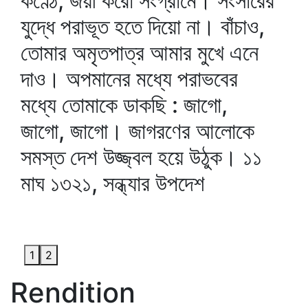
কণ্ঠে, জয়ী করো সংগ্রামে। সংসারের
যুদ্ধে পরাভূত হতে দিয়ো না। বাঁচাও,
তোমার অমৃতপাত্র আমার মুখে এনে
দাও। অপমানের মধ্যে পরাভবের
মধ্যে তোমাকে ডাকছি : জাগো,
জাগো, জাগো। জাগরণের আলোকে
সমস্ত দেশ উজ্জ্বল হয়ে উঠুক। ১১
মাঘ ১৩২১, সন্ধ্যার উপদেশ
1
2
Rendition