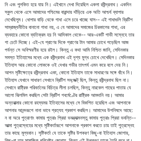
নি এবং পুলকিত হয়ে যায় নি। এইখানে দেখা দিয়েছিল একলা রবীন্দ্রনাথ। একদিন
স্কুল থেকে এসে আমাদের পশ্চিমের বারান্দায় দাঁড়িয়ে এক অতি আশ্চর্য ব্যাপার
দেখেছিলুম। ধোপার বাড়ি থেকে গাধা এসে চরে খাচ্ছে ঘাস-- এই গাধাগুলি ব্রিটিশ
সাম্রাজ্যনীতির বানানো গাধা নয়, এ যে আমাদের সমাজের চিরকালের গাধা, এর
ব্যবহারে কোনো ব্যতিক্রম হয় নি আদিকাল থেকে-- আর-একটি গাভী সস্নেহে তার
গা চেটে দিচ্ছে। এই-যে প্রাণের দিকে প্রাণের টান আমার চোখে পড়েছিল আজ
পর্যন্ত সে অবিস্মরণীয় হয়ে রইল। কিন্তু এ কথা আমি নিশ্চিত জানি, সেদিনকার
সমস্ত ইতিহাসের মধ্যে এক রবীন্দ্রনাথ এই দৃশ্য মুগ্ধ চোখে দেখেছিল। সেদিনকার
ইতিহাস আর কোনো লোককে ওই দেখার গভীর তাৎপর্য এমন করে বলে দেয় নি।
আপন সৃষ্টিক্ষেত্রে রবীন্দ্রনাথ একা, কোনো ইতিহাস তাকে সাধারণের সঙ্গে বাঁধে নি।
ইতিহাস যেখানে সাধারণ সেখানে ব্রিটিশ সব্‌জেক্ট্‌ ছিল, কিন্তু রবীন্দ্রনাথ ছিল না।
সেখানে রাষ্ট্রিক পরিবর্তনের বিচিত্র লীলা চলছিল, কিন্তু নারকেল গাছের পাতায় যে
আলো ঝিলমিল করছিল সেটা ব্রিটিশ গবর্মেণ্টের রাষ্ট্রিক আমদানি নয়। আমার
অন্তরাত্মার কোনো রহস্যময় ইতিহাসের মধ্যে সে বিকশিত হয়েছিল এবং আপনাকে
আপনার আনন্দরূপে নানা ভাবে প্রত্যহ প্রকাশ করছিল। আমাদের উপনিষদে আছে:
ন বা অরে পুত্রাণাং কামায় পুত্রাঃ প্রিয়া ভবন্ত্যাত্মনস্তু কামায় পুত্রাঃ প্রিয়া ভবন্তি--
আত্মা পুত্রস্নেহের মধ্যে সৃষ্টিকর্তারূপে আপনাকে প্রকাশ করতে চায় তাই পুত্রস্নেহ
তার কাছে মূল্যবান। সৃষ্টিকর্তা যে তাকে সৃষ্টির উপকরণ কিছু-বা ইতিহাস জোগায়,
কিছু-বা তার সামাজিক পরিবেষ্টন জোগায়, কিন্তু এই উপকরণ তাকে তৈরি করে না।