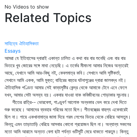
No Videos to show
Related Topics
সাহিত্যে ঐতিহাসিকতা
Essays
আমরা যে ইতিহাসের দ্বারাই একান্ত চালিত এ কথা বার বার শুনেছি এবং বার বার
ভিতরে খুব জোরের সঙ্গে মাথা নেড়েছি। এ তর্কের মীমাংসা আমার নিজের অন্তরেই
আছে, যেখানে আমি আর-কিছু নই, কেবলমাত্র কবি। সেখানে আমি সৃষ্টিকর্তা,
সেখানে আমি একক, আমি মুক্ত; বাহিরের বহুতর ঘটনাপুঞ্জের দ্বারা জালবদ্ধ নই।
ঐতিহাসিক পণ্ডিত আমার সেই কাব্যসৃষ্টির কেন্দ্র থেকে আমাকে টেনে এনে ফেলে
যখন, আমার সেটা অসহ্য হয়। একবার যাওয়া যাক কবিজীবনের গোড়াকার সূচনায়।
শীতের রাত্রি-- ভোরবেলা, পাণ্ডুবর্ণ আলোক অন্ধকার ভেদ করে দেখা দিতে
শুরু করেছে। আমাদের ব্যবহার গরিবের মতো ছিল। শীতবস্ত্রের বাহুল্য একেবারেই
ছিল না। গায়ে একখানামাত্র জামা দিয়ে গরম লেপের ভিতর থেকে বেরিয়ে আসতুম।
কিন্তু এমন তাড়াতাড়ি বেরিয়ে আসবার কোনো প্রয়োজন ছিল না। অন্যান্য সকলের
মতো আমি আরামে অন্তত বেলা ছটা পর্যন্ত গুটিসুটি মেরে থাকতে পারতুম। কিন্তু