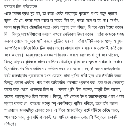
রসায়নে মিল করিয়েছেন।
এতে আমার ব্যথা দূর হল, তা ছাড়া একটা অত্যন্ত পুরোনো কথার নতুন প্রমাণ
জুটল এই যে, কারো সঙ্গে কারো বা মতের মিল হয়, কারো সঙ্গে বা হয় না। অর্থাৎ,
সকল মানুষ মিলে মৌমাছির মতো একই নমুনার চাক বাঁধবে, বিধাতা এমন ইচ্ছে করেন
নি। কিন্তু সমাজবিধাতারা কখনো কখনো সেইরকম ইচ্ছা করেন। তাঁরা কাজকে সহজ
করবার লোভে মানুষকে মাটি করতে কুণ্ঠিত হন না। তাঁরা ছাঁটাই-কলের মধ্যে মানুষ-
বনস্পতিকে চালিয়ে দিয়ে ঠিক সমান মাপের হাজার হাজার সরু সরু দেশলাই কাঠি বের
করে আনেন। বন্যদ্রব্যকে এরকম পণ্যদ্রব্য করলে বনদেবতারা চুপ করে থাকেন,
কিন্তু মানুষের বুদ্ধিকে কাজের খাতিরে মৌমাছির বুদ্ধি করে তুললে নারায়ণের দরবারে
হিসাবনিকাশের দিনে জরিমানায় দেউলে হবার ভয় আছে। ছোটো বয়সে জগন্নাথের
ঘাটে জলযাত্রার প্রয়োজনে যখন যেতেম, নানা পান্সির মাঝি হাত ধরে টানাটানি করত।
কিন্তু কোনো একটার 'পরে যখন অভিরুচির পক্ষপাত প্রকাশ করা যেত তখন সেজন্যে
কারো কাছ থেকে শাসনভয় ছিল না। কেননা পান্সি ছিল অনেক, যাত্রী ছিল অনেক,
তাদের গম্যস্থানও ছিল অনেক। কিন্তু, যদি দেশের উপর তারকেশ্বরের এমন একটা
স্বপ্ন থাকত যে, তারণের জন্যে শুধু একটিমাত্র পান্সিই পবিত্র, তবে তাঁর প্রবল
পাণ্ডাদের জবরদস্তি ঠেকাত কে। এ দিকে মানবচরিত্র ঘাটে দাঁড়িয়ে কেঁদে মরত,
ওরে পালোয়ান, কুল যদি বা একই হয়, ঘাট যে নানা-- কোনোটা উত্তরে, কোনটা
দক্ষিণে।