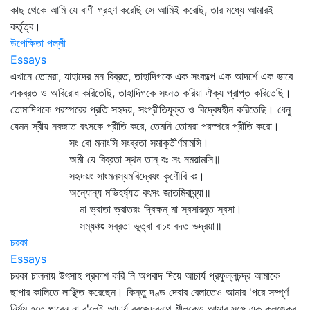
কাছ থেকে আমি যে বাণী গ্রহণ করেছি সে আমিই করেছি, তার মধ্যে আমারই
কর্তৃত্ব।
উপেক্ষিতা পল্লী
Essays
এখানে তোমরা, যাহাদের মন বিব্রত, তাহাদিগকে এক সংকল্পে এক আদর্শে এক ভাবে
একব্রত ও অবিরোধ করিতেছি, তাহাদিগকে সংনত করিয়া ঐক্য প্রাপ্ত করিতেছি।
তোমাদিগকে পরস্পরের প্রতি সহৃদয়, সংপ্রীতিযুক্ত ও বিদ্বেষহীন করিতেছি। ধেনু
যেমন স্বীয় নবজাত বৎসকে প্রীতি করে, তেমনি তোমরা পরস্পরে প্রীতি করো।
সং বো মনাংসি সংব্রতা সমাকূতীর্ণমামসি।
অমী যে বিব্রতা স্থন তান্‌ বঃ সং নময়ামসি॥
সহৃদয়ং সাংমনস্যমবিদ্বেষং কৃণৌবি বঃ।
অন্যোন্য মভিহর্ষ্যত বৎসং জাতমিবাঘ্ন্যা॥
মা ভ্রাতা ভ্রাতরং দ্বিক্ষন্‌ মা স্বসারমুত স্বসা।
সম্যঞ্চঃ সব্রতা ভূত্বা বাচং বদত ভদ্রয়া॥
চরকা
Essays
চরকা চালনায় উৎসাহ প্রকাশ করি নি অপবাদ দিয়ে আচার্য প্রফুল্লচন্দ্র আমাকে
ছাপার কালিতে লাঞ্ছিত করেছেন। কিন্তু দণ্ড দেবার বেলাতেও আমার 'পরে সম্পূর্ণ
নির্মম হতে পারেন না ব'লেই আচার্য ব্রজেন্দ্রনাথ শীলকেও আমার সঙ্গে এক কলঙ্কের