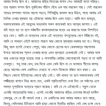
আমার উপায় ছিল না। আমাদের বাড়ির ভিতরের বাগান সেও আমারই মতো দরিদ্র।
তার প্রধান সম্পদ ছিল পুবদিকের পাঁচিল ঘেঁষে এক সার নারকেল গাছ। সেই নারকেল
গাছের কম্পমান পাতায় আলো পড়বে, শিশিরবিন্দু ঝলমল করে উঠবে, পাছে আমার এই
দৈনিক দেখার ব্যাঘাত হয় এইজন্য আমার ছিল এমন তাড়া। আমি মনে ভাবতুম,
সকালবেলাকার এই আনন্দের অভ্যর্থনা সকল বালকেরই মনে আগ্রহ জাগাত। এই
যদি সত্য হত তা হলে সর্বজনীন বালকস্বভাবের মধ্যে এর কারণের সহজ নিষ্পত্তি
হয়ে যেত। আমি যে অন্যদের থেকে এই অত্যন্ত ঔৎসুক্যের বেগে বিচ্ছিন্ন নই,
আমি যে সাধারণ এইটে জানতে পারলে আর কোনো ব্যাখ্যার দরকার হত না। কিন্তু
কিছু বয়স হলেই দেখতে পেলুম, আর কোনো ছেলের মনে কেবলমাত্র গাছপালার
উপরে আলোকের স্পন্দন দেখবার জন্য এমন ব্যগ্রতা একেবারেই নেই। আমার সঙ্গে
যারা একত্রে মানুষ হয়েছে তারা এ পাগলামির কোঠায় কোনোখানেই পড়ত না তা আমি
দেখলুম। শুধু তারা কেন, চার দিকে এমন কেউ ছিল না যে অসময়ে শীতের কাপড়
ছেড়ে আলোর খেলা একদিনও দেখতে না পেলে নিজেকে বঞ্চিত মনে করত। এর
পিছনে কোনো ইতিহাসের কোনো ছাঁচ নেই। যদি থাকত তা হলে সকালবেলায় সেই
লক্ষ্মীছাড়া বাগানে ভিড় জমে যেত, একটা প্রতিযোগিতা দেখা দিত কে সর্বাগ্রে এসে
সমস্ত দৃশ্যটাকে অন্তরে গ্রহণ করেছে। কবি যে সে এইখানেই। স্কুল থেকে
এসেছি সাড়েচারটের সময়। এসেই দেখেছি আমাদের বাড়ির তেতলার ঊর্ধ্বে ঘননীল
মেঘপুঞ্জ, সে যে কী আশ্চর্য দেখা। সে একদিনের কথা আমার আজও মনে আছে,
কিন্তু সেদিনকার ইতিহাসে আমি ছাড়া কোনো দ্বিতীয় ব্যক্তি সেই মেঘ চক্ষে দেখে