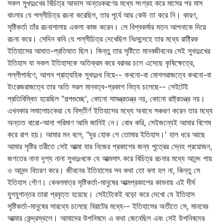
সকল সুখদুঃখের বিচিত্র আভাস অন্তঃকরণের মধ্যে সংগ্রহ করে মাসের পর মাস
বাংলার যে পল্লীচিত্র রচনা করেছিল, তার পূর্বে আর কেউ তা করে নি। কারণ,
সৃষ্টিকর্তা তাঁর রচনাশালায় একলা কাজ করেন। সে বিশ্বকর্মার মতন আপনাকে দিয়ে
রচনা করে। সেদিন কবি যে পল্লীচিত্র দেখেছিল নিঃসন্দেহে তার মধ্যে রাষ্ট্রিক
ইতিহাসের আঘাত-প্রতিঘাত ছিল। কিন্তু তার সৃষ্টিতে মানবজীবনের সেই সুখদুঃখের
ইতিহাস যা সকল ইতিহাসকে অতিক্রম করে বরাবর চলে এসেছে কৃষিক্ষেত্রে,
পল্লীপার্বণে, আপন প্রাত্যহিক সুখদুঃখ নিয়ে-- কখনো-বা মোগলরাজত্বে কখনো-বা
ইংরেজরাজত্বে তার অতি সরল মানবত্ব-প্রকাশ নিত্য চলেছে-- সেইটেই
প্রতিবিম্বিত হয়েছিল "গল্পগুচ্ছে', কোনো সামন্ত্রতন্ত্র নয়, কোনো রাষ্ট্রতন্ত্র নয়।
এখনকার সমালোচকেরা যে বিস্তীর্ণ ইতিহাসের মধ্যে অবাধে সঞ্চরণ করেন তার মধ্যে
অন্তত বারো-আনা পরিমাণ আমি জানিই নে। বোধ করি, সেইজন্যেই আমার বিশেষ
করে রাগ হয়। আমার মন বলে, "দূর হোক গে তোমার ইতিহাস।' হাল ধরে আছে
আমার সৃষ্টির তরীতে সেই আত্মা যার নিজের প্রকাশের জন্য পুত্রের স্নেহ প্রয়োজন,
জগতের নানা দৃশ্য নানা সুখদুঃখকে যে আত্মসাৎ করে বিচিত্র রচনার মধ্যে আনন্দ পায়
ও আনন্দ বিতরণ করে। জীবনের ইতিহাসের সব কথা তো বলা হল না, কিন্তু সে
ইতিহাস গৌণ। কেবলমাত্র সৃষ্টিকর্তা-মানুষের আত্মপ্রকাশের কামনায় এই দীর্ঘ
যুগযুগান্তর তারা প্রবৃত্ত হয়েছে। সেইটেকেই বড়ো করে দেখো যে ইতিহাস
সৃষ্টিকর্তা-মানুষের সারথ্যে চলেছে বিরাটের মধ্যে-- ইতিহাসের অতীতে সে, মানবের
আত্মার কেন্দ্রস্থলে। আমাদের উপনিষদে এ কথা জেনেছিল এবং সেই উপনিষদের