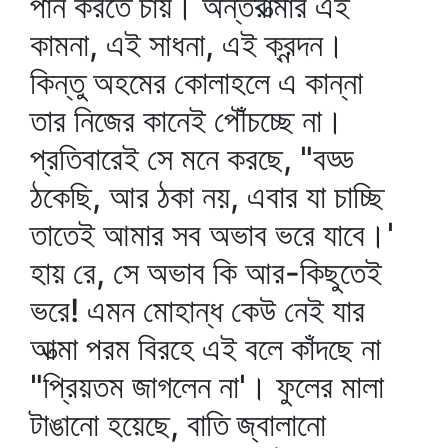
পান করতে চায়। অন্তরাত্মার এই
কামনা, এই সাধনা, এই ক্রন্দন।
কিন্তু অহমের কোলাহলে এ কান্না
তার নিজের কানেই পৌঁচচ্ছে না।
প্রতিবারেই সে মনে করছে, "বড্ড
ঠকেছি, আর ঠকা নয়, এবার যা চাচ্ছি
তাতেই আমার সব অভাব ভরে যাবে।'
হায় রে, সে অভাব কি আর-কিছুতেই
ভরে! এমন মোহান্ধ কেউ নেই যার
আত্মা পরম বিরহে এই বলে কাঁদছে না
"প্রিয়তম জাগলেন না'। ফুলের মালা
টাঙানো হয়েছে, বাতি জ্বালানো