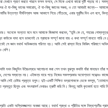
ধারা যেখানে গ্রহণ করতে পারলে ফসল ফলবে, সে দিকে এখনো কারো দৃষ্টি পড়ছে না। সমস্ত দ
াদের ঐ যা-কিছু ভাবের সমারোহ, ঐ যা-কিছু জ্ঞানের সঞ্চয়, ও তো আমারই জন্যে-- আমা
উত্তপ্ত দীর্ঘনিশ্বাস আজ আকাশে গিয়ে পৌঁচেছে, এবার সুবৃষ্টির দিন এল বলে, কিন্তু 
ার। অনেকে অন্তত মনে মনে আমাকে জিজ্ঞাসা করবেন, "তুমি কে হে, শহরের পোষ্যপুত্র,
ো কাউকে দাদা বলে ডাকলেই যে গ্রামকে সম্পূর্ণ জানা যায় এ কথা সম্পূর্ণ মানতে পারি ন
 তবেই সে জ্ঞান যথার্থ অভিজ্ঞতায় পরিণত হয়। আমি সেই রাস্তা দিয়ে কিঞ্চিৎ পরিমাণে অভি
েও বেশি।
যখন কিছুদিন উচ্চৈঃস্বরে আলোচনা করা গেল তখন বুঝলুম কথাটা যাঁরা মানছেন তাঁরা স্ব
ে, দেশের সম্বন্ধে নয়। এইজন্য দায়ে পড়ে নিজের সকলপ্রকার অযোগ্যতা সত্ত্বেও কাজে না
করে আমি সেই চেষ্টায় প্রবৃত্ত হলুম। দুই-একটি শিক্ষিত ভদ্রলোককে ডেকে বললুম, "তোম
্রস্তুত ছিলুম এবং সৎপরামর্শ দেবারও ত্রুটি করি নি। কিন্তু আমি কৃতকার্য হতে পারি 
্রতি একটা অস্থিমজ্জাগত অবজ্ঞা আছে। যথার্থ শ্রদ্ধা ও প্রীতির সঙ্গে নিম্নশ্রেণীর গ্