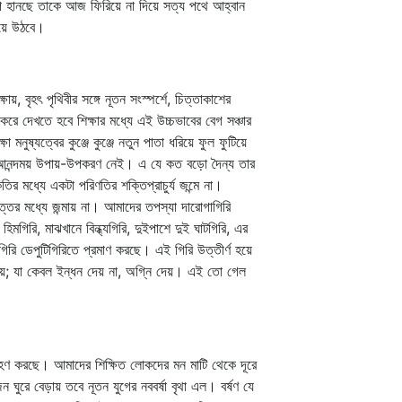
পে হানছে তাকে আজ ফিরিয়ে না দিয়ে সত্য পথে আহ্বান
হয়ে উঠবে।
ৎ পৃথিবীর সঙ্গে নূতন সংস্পর্শে, চিত্তাকাশের
 দেখতে হবে শিক্ষার মধ্যে এই উচ্চভাবের বেগ সঞ্চার
নুষ্যত্বের কুঞ্জে কুঞ্জে নতুন পাতা ধরিয়ে ফুল ফুটিয়ে
শের আনন্দময় উপায়-উপকরণ নেই। এ যে কত বড়ো দৈন্য তার
 মধ্যে একটা পরিণতির শক্তিপ্রাচুর্য জন্মে না।
ের মধ্যে জন্মায় না। আমাদের তপস্যা দারোগাগিরি
রি, মাঝখানে বিন্ধ্যগিরি, দুইপাশে দুই ঘাটগিরি, এর
গিরি ডেপুটিগিরিতে প্রমাণ করছে। এই গিরি উত্তীর্ণ হয়ে
দেয়; যা কেবল ইন্ধন দেয় না, অগ্নি দেয়। এই তো গেল
্রহণ করছে। আমাদের শিক্ষিত লোকদের মন মাটি থেকে দূরে
ঘুরে বেড়ায় তবে নূতন যুগের নববর্ষা বৃথা এল। বর্ষণ যে