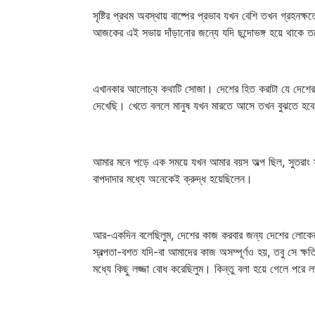
সৃষ্টির প্রথম অবস্থায় বাষ্পের প্রভাব যখন বেশি তখন গ্র
আজকের এই সভায় দাঁড়ানোর জন্যে যদি ছন্দোভঙ্গ হয়ে থাকে ত
এখানকার আলোচ্য কথাটি সোজা। দেশের হিত করাটা যে দেশের লো
দেখেছি। খেতে বললে মানুষ যখন মারতে আসে তখন বুঝতে হবে
আমার মনে পড়ে এক সময়ে যখন আমার বয়স অল্প ছিল, সুতরাং সাহ
বাপদাদার মধ্যে অনেকেই ক্রুদ্ধ হয়েছিলেন।
আর-একদিন বলেছিলুম, দেশের কাজ করবার জন্য দেশের লোকের যে
স্বল্পতা-বশত যদি-বা আমাদের কাজ অসম্পূর্ণও হয়, তবু সে 
মধ্যে কিছু লজ্জা বোধ করেছিলুম। কিন্তু বলা হয়ে গেলে পরে 