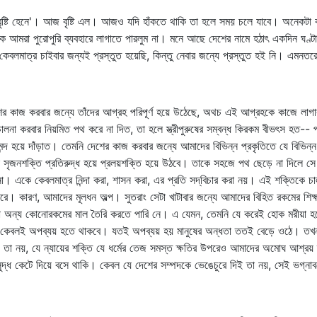
টি হেনে'। আজ বৃষ্টি এল। আজও যদি হাঁকতে থাকি তা হলে সময় চলে যাবে। অনেকটা বর্ষণ
ে আমরা পুরোপুরি ব্যবহারে লাগাতে পারলুম না। মনে আছে দেশের নামে হঠাৎ একদিন ঘণ্টা
বলমাত্র চাইবার জন্যই প্রস্তুত হয়েছি, কিন্তু নেবার জন্যে প্রস্তুত হই নি। এমনতরো
ের কাজ করবার জন্যে তাঁদের আগ্রহ পরিপূর্ণ হয়ে উঠেছে, অথচ এই আগ্রহকে কাজে লাগ
ে চালনা করবার নিয়মিত পথ করে না দিত, তা হলে স্ত্রীপুরুষের সম্বন্ধ কিরকম বীভৎস হত-- প্র
্দ হয়ে দাঁড়াত। তেমনি দেশের কাজ করবার জন্যে আমাদের বিভিন্ন প্রকৃতিতে যে বিভিন
সেই সৃজনশক্তি প্রতিরুদ্ধ হয়ে প্রলয়শক্তি হয়ে উঠবে। তাকে সহজে পথ ছেড়ে না দি
না। একে কেবলমাত্র নিন্দা করা, শাসন করা, এর প্রতি সদ্‌বিচার করা নয়। এই শক্তিকে
রে। কারণ, আমাদের মূলধন অল্প। সুতরাং সেটা খাটাবার জন্যে আমাদের বিহিত রকমের শিক্ষ
আমরা অন্য কোনোরকমের মাল তৈরি করতে পারি নে। এ যেমন, তেমনি যে করেই হোক মরীয়া
র কেবলই অপব্যয় হতে থাকবে। যতই অপব্যয় হয় মানুষের অন্ধতা ততই বেড়ে ওঠে। তখন প
 নয়, যে ন্যায়ের শক্তি যে ধর্মের তেজ সমস্ত ক্ষতির উপরেও আমাদের অমোঘ আশ্রয় দা
সুদ্ধ কেটে দিয়ে বসে থাকি। কেবল যে দেশের সম্পদকে ভেঙেচুরে দিই তা নয়, সেই ভগ্