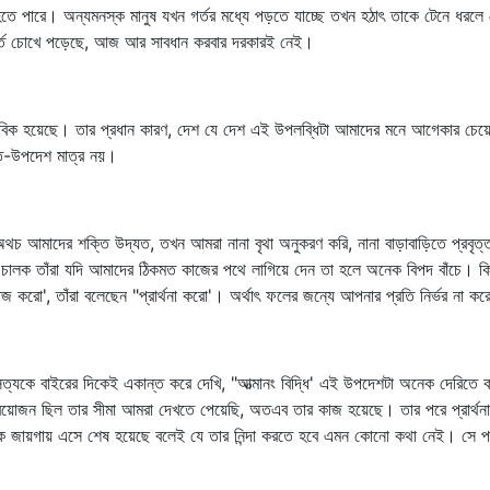
ে পারে। অন্যমনস্ক মানুষ যখন গর্তর মধ্যে পড়তে যাচ্ছে তখন হঠাৎ তাকে টেনে ধরল
র্ত চোখে পড়েছে, আজ আর সাবধান করবার দরকারই নেই।
ক হয়েছে। তার প্রধান কারণ, দেশ যে দেশ এই উপলব্ধিটা আমাদের মনে আগেকার চেয়ে স
তি-উপদেশ মাত্র নয়।
অথচ আমাদের শক্তি উদ্যত, তখন আমরা নানা বৃথা অনুকরণ করি, নানা বাড়াবাড়িতে প্রবৃ
চালক তাঁরা যদি আমাদের ঠিকমত কাজের পথে লাগিয়ে দেন তা হলে অনেক বিপদ বাঁচে। কিন
করো', তাঁরা বলেছেন "প্রার্থনা করো'। অর্থাৎ ফলের জন্যে আপনার প্রতি নির্ভর না করে
ত্যকে বাইরের দিকেই একান্ত করে দেখি, "আত্মানং বিদ্ধি' এই উপদেশটা অনেক দেরিতে
্রয়োজন ছিল তার সীমা আমরা দেখতে পেয়েছি, অতএব তার কাজ হয়েছে। তার পরে প্রার্থন
 জায়গায় এসে শেষ হয়েছে বলেই যে তার নিন্দা করতে হবে এমন কোনো কথা নেই। সে পথ