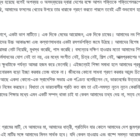
্ধ হয়েছে বলেই অপব্যয় ও অসদ্‌ব্যয়ের দ্বারা দেশের বক্ষে আপন শক্তিকে শক্তিশেলরূ
ছি, আমাদের ফসলের খেতের উপরে তার ধারাকে গ্রহণ করতে পারলে তবেই এটি শুভযোগ 
একটা ভাগ মাটিতে। এক দিকে মেঘের আয়োজন, এক দিকে চাষের। আমাদের নব শিক্ষায়, বৃহ
র উচ্চ আকাঙক্ষা এবং কল্যাণসাধনার একটা রসগর্ভশক্তি জমে উঠছে। আমাদের বিশেষ করে
মরা নোট নিয়েছি, মুখস্থ করেছি, পাস করেছি। বসন্তের দক্ষিণ হাওয়ার মতো আমাদের শিক্ষা ম
কর্মসাধনের যোগ নেই তা নয়, এর মধ্যে সংগীত নেই, চিত্র নেই, শিল্প নেই, আত্মপ্রকা
্ষুধাটাকে পর্যন্ত আমরা হজম করে ফেলেছি। এইজন্যেই শিক্ষা সমাধা হলে আমাদের প্রকৃতির
নোরকম বড়ো ইচ্ছা করবার তেজ থাকে না। জীবনের কোনো সাধনা গ্রহণ করবার আনন্দ চিত্ত
ছে একদা কোনো-এক স্বাদেশিক সভায় এক পণ্ডিত বলেছিলেন যে, ভারতবর্ষের উত্তরে হিমগি
করতে নিষেধ করছেন। বিধাতা যে ভারতবাসীর প্রতি কত বাম তা এই-সমস্ত নূতন নূতন কেরানি
দের শিক্ষার মধ্যে এমন একটি সম্পদ্‌ থাকা চাই যা কেবল আমাদের তথ্য দেয় না, সত্য 
 গ্রামের মাটি, যে আমাদের মা, আমাদের ধাত্রী, প্রতিদিন যার কোলে আমাদের দেশ জন্মগ
 এই মাটির সঙ্গে আমাদের মিলন সার্থক হবে। যদি কেবল হাওয়ায় এবং বাষ্পে সমস্ত আয়োজন 