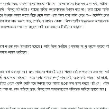
 আদায় করব, এ কথা আমরা ভুলতে পারি নে। আমরা তাদের হিত করতে এসেছি, এটাকে তার
করি। কিন্তু ঘটে উল্টো। গ্রামের চাষীরা ভদ্রলোকদের বিশ্বাস করে না। তারা তাদের আব
ে উপকার করবার জন্যে নীচে নেমে আসে এমন ঘটনা তারা সর্বদা দেখে না-- উল্টোটাই দেখত
নিয়ে যারা কাজ করতে পারে, তারাই এ কাজের যোগ্য। নিম্নশ্রেণীর অকৃতজ্ঞতা অশ্রদ্ধা
লপ্রকারে সম্মান ও বাধ্যতা দাবি করা আমাদের চিরদিনের অভ্যাস।
য় নি, কখনো কখনো বরঞ্চ উৎপাতই হয়েছে। আমি নিজে সশরীরে এ কাজের মধ্যে প্রবেশ করতে
অভ্যাস আমার প্রতিকূল।
 পারবার বাধা একান্ত নয়। এবং আমাদের পারতেই হবে। প্রথম ঝোঁকে আমাদের মনে হয় "
ম, এতে লাভ আমারই। এতে অপর পক্ষের সম্পূর্ণ লাভ নেই, বরঞ্চ ক্ষতি আছে। তা ছাড়া,
বাইরে থেকে একটি একটি করে উপকার করে আমরা দুঃখের ভার লাঘব করতে পারি নে। এইজন
রব না, বরঞ্চ বাড়িয়ে তুলব, কিন্তু তার অভাবমোচনের শক্তিকে জাগিয়ে তুলতে হবে।
মে অগ্নিকাণ্ড হলে গ্রাম রক্ষা করা কঠিন হয়। অথচ বারবার শিক্ষা পেয়েও তারা গ্রামে স