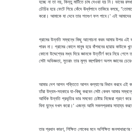
হচ্ছে না তা নয়, কিন্তু মাটিতে চাষ দেওয়া হয় নি। ভাবের রস
চৌচির হয়ে ফেটে গিয়ে কেঁদে ঊর্ধ্বপানে তাকিয়ে বলছে, "তোম
করো। আমাকে যা দেবে তার শতগুণ ফল পাবে।' এই আমাদের মাটির 
গ্রামের উন্নতি সম্বন্ধে কিছু আলোচনা করব আমার উপর এই ভ
পারব না। গ্রামের কোলে মানুষ হয়ে বাঁশবনের ছায়ায় কাউকে খুড়
কোনো উদ্দেশ্যের মধ্য দিয়ে জ্ঞানকে উত্তীর্ণ করে নিয়ে গেলে
সেটা অভিজ্ঞতা, সুতরাং তার মূল্য বহুপরিমাণ অলস জ্ঞানের চেয়
আমার দেশ আপন শক্তিতে আপন কল্যাণের বিধান করবে এই কথাটা 
তাঁরা উদ্যম-সহকারে যা-কিছু করবেন সেটা কেবল আমার সম্বন্ধ
আর্থিক উন্নতি প্রভৃতির ভার সমবেত চেষ্টায় নিজেরা গ্রহণ 
বিনা যুদ্ধে দখল করো।' এজন্য আমি সকলপ্রকার সাহায্য করতে প
তার প্রধান কারণ, শিক্ষিত লোকের মনে অশিক্ষিত জনসাধারণের প