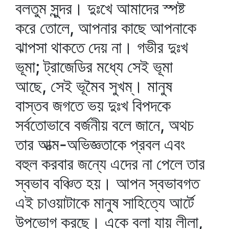
বলতুম সুন্দর। দুঃখে আমাদের স্পষ্ট
করে তোলে, আপনার কাছে আপনাকে
ঝাপসা থাকতে দেয় না। গভীর দুঃখ
ভূমা; ট্রাজেডির মধ্যে সেই ভূমা
আছে, সেই ভূমৈব সুখম্‌। মানুষ
বাস্তব জগতে ভয় দুঃখ বিপদকে
সর্বতোভাবে বর্জনীয় বলে জানে, অথচ
তার আত্ম-অভিজ্ঞতাকে প্রবল এবং
বহুল করবার জন্যে এদের না পেলে তার
স্বভাব বঞ্চিত হয়। আপন স্বভাবগত
এই চাওয়াটাকে মানুষ সাহিত্যে আর্টে
উপভোগ করছে। একে বলা যায় লীলা,