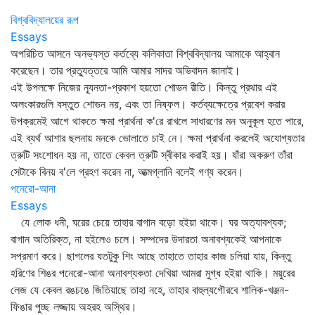
বিশ্ববিদ্যালয়ের রূপ
Essays
অপরিচিত আসনে অনভ্যস্ত কর্তব্যে কলিকাতা বিশ্ববিদ্যালয় আমাকে আহ্বান
করেছেন। তার প্রত্যুত্তরে আমি আমার সাদর অভিবাদন জানাই।
এই উপলক্ষে নিজের ন্যূনতা-প্রকাশ হয়তো শোভন রীতি। কিন্তু প্রথার এই
অলংকারগুলি বস্তুত শোভন নয়, এবং তা নিষ্ফল। কর্তব্যক্ষেত্রে প্রবেশ করার
উপক্রমেই আগে থাকতে ক্ষমা প্রার্থনা ক'রে রাখলে সাধারণের মন অনুকূল হতে পারে,
এই ব্যর্থ আশার ছলনায় মনকে ভোলাতে চাই নে। ক্ষমা প্রার্থনা করলেই অযোগ্যতার
ত্রুটি সংশোধন হয় না, তাতে কেবল ত্রুটি স্বীকার করাই হয়। যাঁরা অকরুণ তাঁরা
সেটাকে বিনয় ব'লে গ্রহণ করেন না, আত্মগ্লানি বলেই গণ্য করেন।
পনেরো-আনা
Essays
যে লোক ধনী, ঘরের চেয়ে তাহার বাগান বড়ো হইয়া থাকে। ঘর অত্যাবশ্যক;
বাগান অতিরিক্ত, না হইলেও চলে। সম্পদের উদারতা অনাবশ্যকেই আপনাকে
সপ্রমাণ করে। ছাগলের যতটুকু শিং আছে তাহাতে তাহার কাজ চলিয়া যায়, কিন্তু
হরিণের শিঙর পনেরো-আনা অনাবশ্যকতা দেখিয়া আমরা মুগ্ধ হইয়া থাকি। ময়ুরের
লেজ যে কেবল রঙচঙে জিতিয়াছে তাহা নহে, তাহার বাহুল্যগৌরবে শালিক-খঞ্জন-
ফিঙার পুচ্ছ লজ্জায় অহরহ অস্থির।