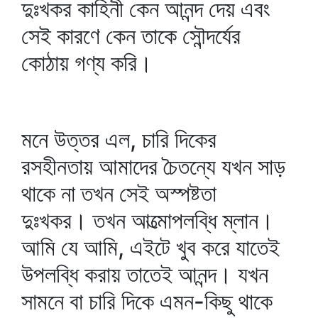
দুঃখকর কাহিনী কেন আনন্দ দেয় এবং
সেই কারণে কেন তাকে সৌন্দর্যের
কোঠায় গণ্য করি।
মনে উত্তর এল, চারি দিকের
রসহীনতায় আমাদের চৈতন্যে যখন সাড়
থাকে না তখন সেই অস্পষ্টতা
দুঃখকর। তখন আত্মোপলব্ধি ম্লান।
আমি যে আমি, এইটে খুব করে যাতেই
উপলব্ধি করায় তাতেই আনন্দ। যখন
সামনে বা চারি দিকে এমন-কিছু থাকে