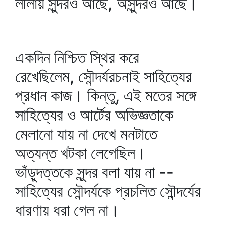
লীলায় সুন্দরও আছে, অসুন্দরও আছে।
একদিন নিশ্চিত স্থির করে
রেখেছিলেম, সৌন্দর্যরচনাই সাহিত্যের
প্রধান কাজ। কিন্তু, এই মতের সঙ্গে
সাহিত্যের ও আর্টের অভিজ্ঞতাকে
মেলানো যায় না দেখে মনটাতে
অত্যন্ত খটকা লেগেছিল।
ভাঁড়ুদত্তকে সুন্দর বলা যায় না --
সাহিত্যের সৌন্দর্যকে প্রচলিত সৌন্দর্যের
ধারণায় ধরা গেল না।