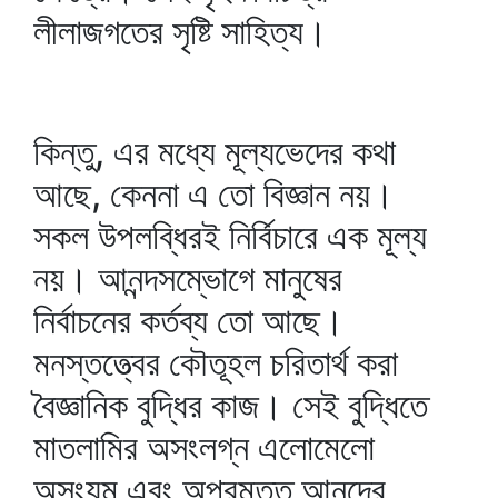
লীলাজগতের সৃষ্টি সাহিত্য।
কিন্তু, এর মধ্যে মূল্যভেদের কথা
আছে, কেননা এ তো বিজ্ঞান নয়।
সকল উপলব্ধিরই নির্বিচারে এক মূল্য
নয়। আনন্দসম্ভোগে মানুষের
নির্বাচনের কর্তব্য তো আছে।
মনস্তত্ত্বের কৌতূহল চরিতার্থ করা
বৈজ্ঞানিক বুদ্ধির কাজ। সেই বুদ্ধিতে
মাতলামির অসংলগ্ন এলোমেলো
অসংযম এবং অপ্রমত্ত আনন্দের