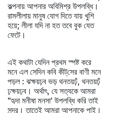
কল্পনায় আপনার অবিমিশ্র উপলব্ধি।
রামলীলায় মানুষ যোগ দিতে যায় খুশি
হয়ে; লীলা যদি না হত তবে বুক যেত
ফেটে।
এই কথাটা যেদিন প্রথম স্পষ্ট করে
মনে এল সেদিন কবি কীট্‌সের বাণী মনে
পড়ল : ঝক্ষয়ঢ়ব ভড় থনতয়ঢ়ঁ, থনতয়ঢ়ঁ
ঢ়ক্ষয়ঢ়ব। অর্থাৎ, যে সত্যকে আমরা
"হৃদা মনীষা মনসা' উপলব্ধি করি তাই
সুন্দর। তাতেই আমরা আপনাকে পাই।