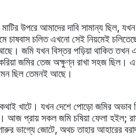
 মাটির উপরে আমাদের দাবি সামান্য ছিল, য
নিয়মে চাষবাস চলিত এখনো সেই নিয়মেই চলিত
আছে। জমি যখন বিস্তর পড়িয়া থাকিত তখন এ
 করিয়া জমির তেজ অক্ষুণ্ন রাখা সহজ ছিল।
 যেমন ছিল তেমনই আছে।
ই কথাই খাটে। যখন দেশে পোড়ো জমির অভাব ছ
। আজ প্রায় সকল জমি চষিয়া ফেলা হইল; রা
র গোরুর ভাগ্যে জোটে, অথচ তাহার আহারের বরাদ