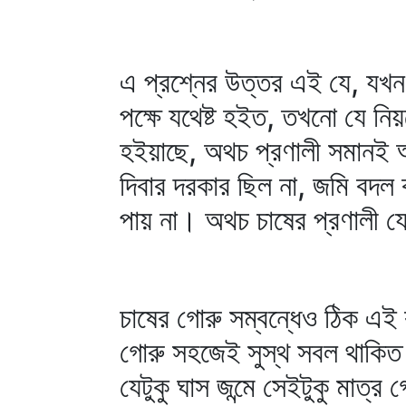
এ প্রশ্নের উত্তর এই যে, যখন
পক্ষে যথেষ্ট হইত, তখনো যে 
হইয়াছে, অথচ প্রণালী সমানই 
দিবার দরকার ছিল না, জমি বদল
পায় না। অথচ চাষের প্রণালী
চাষের গোরু সম্বন্ধেও ঠিক এ
গোরু সহজেই সুস্থ সবল থাকিত
যেটুকু ঘাস জন্মে সেইটুকু মাত্