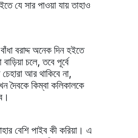
তে যে সার পাওয়া যায় তাহাও
াঁধা বরাদ্দ অনেক দিন হইতে
াড়িয়া চলে, তবে পূর্বে
মন চেহারা আর থাকিবে না,
তখন দৈবকে কিম্বা কলিকালকে
বে।
াহার বেশি পাইব কী করিয়া। এ