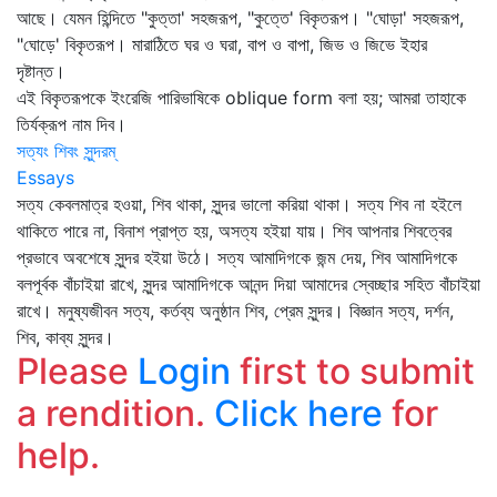
আছে। যেমন হিন্দিতে "কুত্তা' সহজরূপ, "কুত্তে' বিকৃতরূপ। "ঘোড়া' সহজরূপ,
"ঘোড়ে' বিকৃতরূপ। মারাঠিতে ঘর ও ঘরা, বাপ ও বাপা, জিভ ও জিভে ইহার
দৃষ্টান্ত।
এই বিকৃতরূপকে ইংরেজি পারিভাষিকে oblique form বলা হয়; আমরা তাহাকে
তির্যক্‌রূপ নাম দিব।
সত্যং শিবং সুন্দরম্
Essays
সত্য কেবলমাত্র হওয়া, শিব থাকা, সুন্দর ভালো করিয়া থাকা। সত্য শিব না হইলে
থাকিতে পারে না, বিনাশ প্রাপ্ত হয়, অসত্য হইয়া যায়। শিব আপনার শিবত্বের
প্রভাবে অবশেষে সুন্দর হইয়া উঠে। সত্য আমাদিগকে জন্ম দেয়, শিব আমাদিগকে
বলপূর্বক বাঁচাইয়া রাখে, সুন্দর আমাদিগকে আনন্দ দিয়া আমাদের স্বেচ্ছার সহিত বাঁচাইয়া
রাখে। মনুষ্যজীবন সত্য, কর্তব্য অনুষ্ঠান শিব, প্রেম সুন্দর। বিজ্ঞান সত্য, দর্শন,
শিব, কাব্য সুন্দর।
Please
Login
first to submit
a rendition.
Click here
for
help.