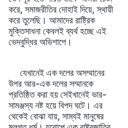
করে, সমাজরীতির দোহাই দিয়ে, স্থায়ী
করে তুলেছি। আমাদের রাষ্ট্রিক
মুক্তিসাধনা কেবলই ব্যর্থ হচ্ছে এই
ভেদবুদ্ধির অভিশাপে।
যেখানেই এক দলের অসম্মানের
উপর আর-এক দলের সম্মানকে
প্রতিষ্ঠিত করা হয় সেইখানেই ভার-
সামঞ্জস্য নষ্ট হয়ে বিপদ ঘটে। এর
থেকেই বোঝা যায়, সাম্যই মানুষের
মূলগত ধর্ম। য়ুরোপে এক রাষ্ট্রজাতির