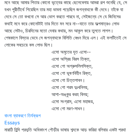
মনে আছে আমার পিতার কোনো ভৃত্যের কাছে ছেলেবেলায় আমরা গল্প শুনেছি যে, সে
যখন পুরীতীর্থে গিয়েছিল তার মহা ভাবনা পড়েছিল জগন্নাথকে কী দেবে। তাঁকে যা
দেবে সে তো কখনো সে আর ভোগ করতে পারবে না, সেইজন্যে সে যে জিনিসের
কথাই মনে করে কোনোটাই তার দিতে মন সরে না--যাতে তার অল্পমাত্রও লোভ
আছে সেটাও, চিরদিনের মতো দেবার কথায়, মন আকুল করে তুলতে লাগল।
শেষকালে বিস্তর ভেবে সে জগন্নাথকে বিলিতি বেগুন দিয়ে এল। এই ফলটিতেই সে
লোকের সবচেয়ে কম লোভ ছিল।
এসো অমৃতের দূত এসো--
এসো অপ্রিয় বিরস তিক্ত,
এসো গো অশ্রুসলিলসিক্ত,
এসো গো ভূষণবিহীন রিক্ত,
এসো গো চিত্তপাবন।
এসো গো পরম দুঃখনিলয়,
আশা-অঙ্কুর করহ বিলয়;
এসো সংগ্রাম, এসো মহাজয়,
এসো গো মরণ-সাধন।
বাংলা ব্যাকরণে তির্যক্‌রূপ
Essays
মারাঠি হিন্দি প্রভৃতি অধিকাংশ গৌড়ীয় ভাষায় শব্দকে আড় করিয়া বলিবার একটা প্রথা