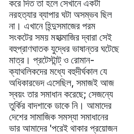
করে দিত তা হলে সেখানে একটা
নরহত্যার ব্যাপার ঘটা অসম্ভব ছিল
না। এখানে হিন্দুসমাজের পরম
সংকটের সময় মহাত্মাজির দ্বারা সেই
বহুপ্রাণঘাতক যুদ্ধের ভাষান্তর ঘটেছে
মাত্র। প্রটেস্টান্ট্‌ ও রোমান-
ক্যাথলিকদের মধ্যে বহুদীর্ঘকাল যে
অধিকারভেদ এসেছিল, সমাজই আজ
স্বয়ং তার সমাধান করেছে; সেজন্যে
তুর্কির বাদশাকে ডাকে নি। আমাদের
দেশের সামাজিক সমস্যা সমাধানের
ভার আমাদের 'পরেই থাকার প্রয়োজন