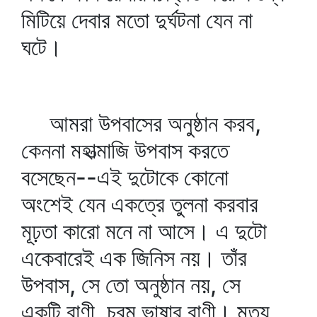
মিটিয়ে দেবার মতো দুর্ঘটনা যেন না
ঘটে।
আমরা উপবাসের অনুষ্ঠান করব,
কেননা মহাত্মাজি উপবাস করতে
বসেছেন--এই দুটোকে কোনো
অংশেই যেন একত্রে তুলনা করবার
মূঢ়তা কারো মনে না আসে। এ দুটো
একেবারেই এক জিনিস নয়। তাঁর
উপবাস, সে তো অনুষ্ঠান নয়, সে
একটি বাণী, চরম ভাষার বাণী। মৃত্যু