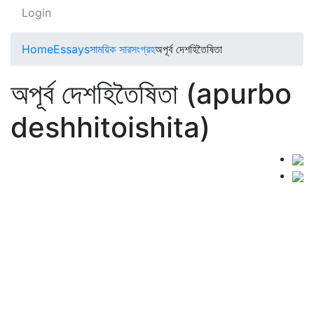
Login
Home
Essays
সাময়িক সারসংগ্রহ
অপূর্ব দেশহিতৈষিতা
অপূর্ব দেশহিতৈষিতা (apurbo
deshhitoishita)