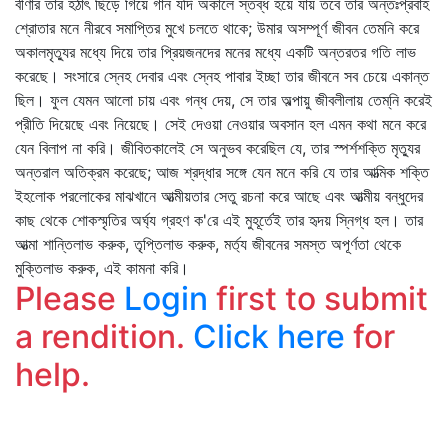
বীণার তার হঠাৎ ছিঁড়ে গিয়ে গান যদি অকালে স্তব্ধ হয়ে যায় তবে তার অন্তঃপ্রবাহ
শ্রোতার মনে নীরবে সমাপ্তির মুখে চলতে থাকে; উমার অসম্পূর্ণ জীবন তেমনি করে
অকালমৃত্যুর মধ্যে দিয়ে তার প্রিয়জনদের মনের মধ্যে একটি অন্তরতর গতি লাভ
করেছে। সংসারে স্নেহ দেবার এবং স্নেহ পাবার ইচ্ছা তার জীবনে সব চেয়ে একান্ত
ছিল। ফুল যেমন আলো চায় এবং গন্ধ দেয়, সে তার অল্পায়ু জীবলীলায় তেম্‌নি করেই
প্রীতি দিয়েছে এবং নিয়েছে। সেই দেওয়া নেওয়ার অবসান হল এমন কথা মনে করে
যেন বিলাপ না করি। জীবিতকালেই সে অনুভব করেছিল যে, তার স্পর্শশক্তি মৃত্যুর
অন্তরাল অতিক্রম করেছে; আজ শ্রদ্ধার সঙ্গে যেন মনে করি যে তার আত্মিক শক্তি
ইহলোক পরলোকের মাঝখানে আত্মীয়তার সেতু রচনা করে আছে এবং আত্মীয় বন্ধুদের
কাছ থেকে শোকস্মৃতির অর্ঘ্য গ্রহণ ক'রে এই মুহূর্তেই তার হৃদয় স্নিগ্ধ হল। তার
আত্মা শান্তিলাভ করুক, তৃপ্তিলাভ করুক, মর্ত্য জীবনের সমস্ত অপূর্ণতা থেকে
মুক্তিলাভ করুক, এই কামনা করি।
Please
Login
first to submit
a rendition.
Click here
for
help.