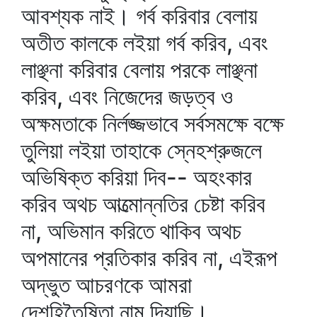
আবশ্যক নাই। গর্ব করিবার বেলায়
অতীত কালকে লইয়া গর্ব করিব, এবং
লাঞ্ছনা করিবার বেলায় পরকে লাঞ্ছনা
করিব, এবং নিজেদের জড়ত্ব ও
অক্ষমতাকে নির্লজ্জভাবে সর্বসমক্ষে বক্ষে
তুলিয়া লইয়া তাহাকে স্নেহশ্রুজলে
অভিষিক্ত করিয়া দিব-- অহংকার
করিব অথচ আত্মোন্নতির চেষ্টা করিব
না, অভিমান করিতে থাকিব অথচ
অপমানের প্রতিকার করিব না, এইরূপ
অদ্ভুত আচরণকে আমরা
দেশহিতৈষিতা নাম দিয়াছি।