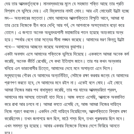
দেয় তার আত্মকর্তৃত্বকে। মানবস্বভাবের মূলে যে সহজাত শক্তি আছে তার প্রতি
বিশ্বাস সে ভুলিয়ে দেয়। এই বিহ্বলতার নামই মোহ। আর এই মোহেরই উল্টো হচ্ছে
মদ-- অহংকারের মত্ততা। মোহ আমাদের আত্মশক্তিতে বিস্মৃতি আনে, আমরা যা
তার চেয়ে নিজেকে হীন করে দেখি; আর গর্ব, সে আপনাকে অসত্যভাবে বড়ো করে
তোলে। এ জগতে অনেক অভ্যুদয়শালী মহাজাতির পতন হয়েছে অহংকারে অন্ধ
হয়ে। স্পর্ধার বেগে তারা সত্যের সীমা লঙ্ঘন করেছে। আমাদের মরণ কিন্তু উল্টো
পথে-- আমাদের আচ্ছন্ন করেছে অবসাদের কুয়াশায়।
একটা অবসাদ এসে আমাদের শক্তিকে ভুলিয়ে দিয়েছে। এককালে আমরা অনেক কর্ম
করেছি, অনেক কীর্তি রেখেছি, সে কথা ইতিহাস জানে। তার পর কখন অন্ধকার
ঘনিয়ে এল ভারতবাসীর চিত্তে, আমাদের দেহে মনে অসাড়তা এনে দিলে।
মনুষ্যত্বের গৌরব যে আমাদের অন্তর্নিহিত, সেটাকে রক্ষা করবার জন্যে যে আমাদের
প্রাণপণ করতে হবে, সে আমাদের মনে রইল না। একেই বলে মোহ। এই মোহে
আমরা নিজের মরার পথ বাধামুক্ত করেছি, তার পর যাদের আত্মম্ভরিতা প্রবল,
আমাদের মার আসছে তাদেরই হাত দিয়ে। আজ বলতে এসেছি, আত্মাকে অবমানিত
করে রাখা আর চলবে না। আমরা বলতে এসেছি যে, আজ আমরা নিজের দায়িত্ব
নিজে গ্রহণ করলেম। একদিন সেই দায়িত্ব নিয়েছিলেম, আত্মশক্তিতে বিশ্বাস রক্ষা
করেছিলেম। তখন জলাশয়ে জল ছিল, মাঠে শস্য ছিল, তখন পুরুষকার ছিল মনে।
এখন সমস্ত দূর হয়েছে। আবার একবার নিজেকে নিজের দেশে ফিরিয়ে আনতে
হবে।