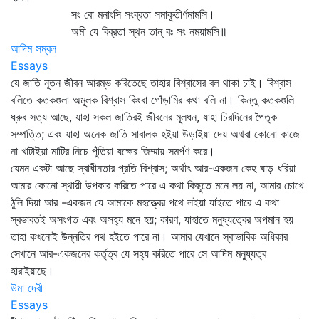
সং বো মনাংসি সংব্রতা সমাকূতীর্ণমামসি।
অমী যে বিব্রতা স্থন তান্‌ বঃ সং নময়ামসি॥
আদিম সম্বল
Essays
যে জাতি নূতন জীবন আরম্ভ করিতেছে তাহার বিশ্বাসের বল থাকা চাই। বিশ্বাস
বলিতে কতকগুলা অমূলক বিশ্বাস কিংবা গোঁড়ামির কথা বলি না। কিন্তু কতকগুলি
ধ্রুব সত্য আছে, যাহা সকল জাতিরই জীবনের মূলধন, যাহা চিরদিনের পৈতৃক
সম্পত্তি; এবং যাহা অনেক জাতি সাবালক হইয়া উড়াইয়া দেয় অথবা কোনো কাজে
না খাটাইয়া মাটির নিচে পুঁতিয়া যক্ষের জিম্মায় সমর্পণ করে।
যেমন একটা আছে স্বাধীনতার প্রতি বিশ্বাস; অর্থাৎ আর-একজন কেহ ঘাড় ধরিয়া
আমার কোনো স্থায়ী উপকার করিতে পারে এ কথা কিছুতে মনে লয় না, আমার চোখে
ঠুলি দিয়া আর -একজন যে আমাকে মহত্ত্বের পথে লইয়া যাইতে পারে এ কথা
স্বভাবতই অসংগত এবং অসহ্য মনে হয়; কারণ, যাহাতে মনুষ্যত্বের অপমান হয়
তাহা কখনোই উন্নতির পথ হইতে পারে না। আমার যেখানে স্বাভাবিক অধিকার
সেখানে আর-একজনের কর্তৃত্ব যে সহ্য করিতে পারে সে আদিম মনুষ্যত্ব
হারাইয়াছে।
উমা দেবী
Essays