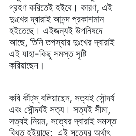
গ্রহণ করিতেই হইবে। কারণ, এই
দুঃখের দ্বারাই আনন্দ প্রকাশমান
হইতেছে। এইজন্যই উপনিষদে
আছে, তিনি তপস্যার দুঃখের দ্বারাই
এই যাহা-কিছু সমস্ত সৃষ্টি
করিয়াছেন।
কবি কীট্‌স্‌ বলিয়াছেন, সত্যই সৌন্দর্য
এবং সৌন্দর্যই সত্য। সত্যই সীমা,
সত্যই নিয়ম, সত্যের দ্বারাই সমস্ত
বিধৃত হইয়াছে; এই সত্যের অর্থাৎ