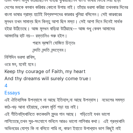
এমন সকল মানুষ উঠিয়াছিলেন যাঁহারা বুঝিয়াছিলেন বাংলা ভাষার ভিতর দিয়া ছাড়া
দেশের মনকে বলবান করিবার কোনো উপায় নাই। তাঁহার ভরসা করিয়া তখনকার দিনের
বাংলা ভাষার গ্রাম্য হাটেই বিশ্বসম্পদের কারবার খুলিয়া বসিলেন। সেই কারবারের
মূলধন তখন সামান্য ছিল কিন্তু আশা ছিল মস্ত। সেই আশা দিনে দিনেই সার্থক
হইয়া উঠিতেছে। আজ মূলধন বাড়িয়া উঠিয়াছে-- আজ শুধু কেবল আমাদের
আমদানির হাট নয়-- রফ্‌তানিও শুরু হইল।
পরমে ব্রহ্মণি যোজিত চিত্তঃ
নন্দতি নন্দতি নন্দত্যেব।
নিশিদিন ভরসা রাখিস,
ওরে মন, হবেই হবে।
Keep thy courage of Faith, my heart
And thy dreams will surely come true।
4
Essays
এই ঐতিহাসিক উপন্যাসে না আছে ইতিহাস,না আছে উপন্যাস। নভেলের সমস্ত
কাঠ-খড় আনা হইয়াছে, কেবল মূর্তি গড়া হয় নাই।
এই গীতিনাট্যখানিতে কতকগুলি সুন্দর গান আছে। পড়িতেই যখন ভালো
লাগিতেছে,তখন সুর-সংযোগে শুনিলে আরও ভালো লাগিবার কথা। এই গ্রন্থখানি
অভিনয়ের যোগ্য কি না বলিতে পারি না, কারণ ইহাতে উপাখ্যান ভাগ কিছুই নাই