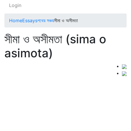
Login
Home
Essays
পথের সঞ্চয়
সীমা ও অসীমতা
সীমা ও অসীমতা (sima o
asimota)