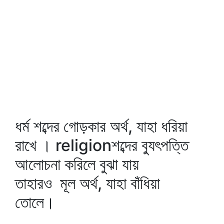
ধর্ম শব্দের গোড়কার অর্থ, যাহা ধরিয়া
রাখে । religionশব্দের ব্যুৎপত্তি
আলোচনা করিলে বুঝা যায়
তাহারও মূল অর্থ, যাহা বাঁধিয়া
তোলে।