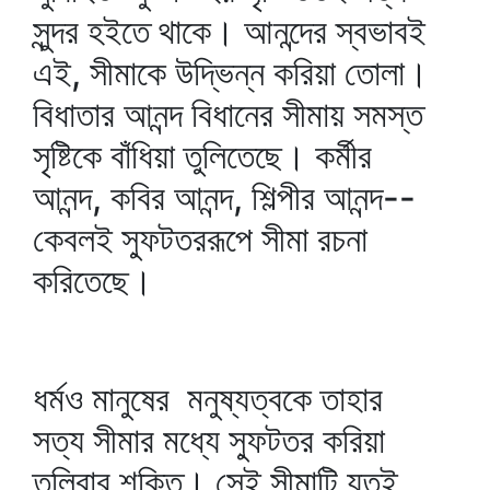
সুন্দর হইতে থাকে। আনন্দের স্বভাবই
এই, সীমাকে উদ্ভিন্ন করিয়া তোলা।
বিধাতার আনন্দ বিধানের সীমায় সমস্ত
সৃষ্টিকে বাঁধিয়া তুলিতেছে। কর্মীর
আনন্দ, কবির আনন্দ, শিল্পীর আনন্দ--
কেবলই স্ফুটতররূপে সীমা রচনা
করিতেছে।
ধর্মও মানুষের মনুষ্যত্বকে তাহার
সত্য সীমার মধ্যে স্ফুটতর করিয়া
তুলিবার শক্তি। সেই সীমাটি যতই