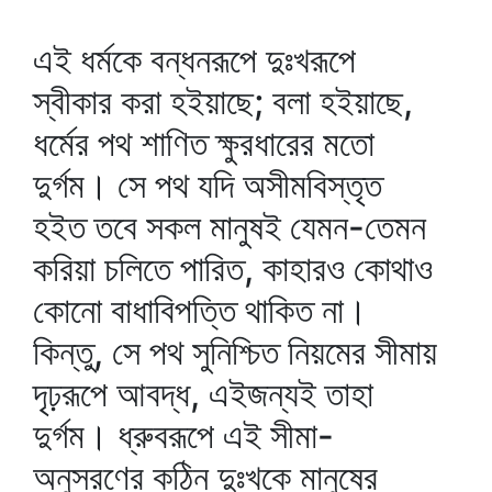
এই ধর্মকে বন্ধনরূপে দুঃখরূপে
স্বীকার করা হইয়াছে; বলা হইয়াছে,
ধর্মের পথ শাণিত ক্ষুরধারের মতো
দুর্গম। সে পথ যদি অসীমবিস্তৃত
হইত তবে সকল মানুষই যেমন-তেমন
করিয়া চলিতে পারিত, কাহারও কোথাও
কোনো বাধাবিপত্তি থাকিত না।
কিন্তু, সে পথ সুনিশ্চিত নিয়মের সীমায়
দৃঢ়রূপে আবদ্ধ, এইজন্যই তাহা
দুর্গম। ধ্রুবরূপে এই সীমা-
অনুসরণের কঠিন দুঃখকে মানুষের