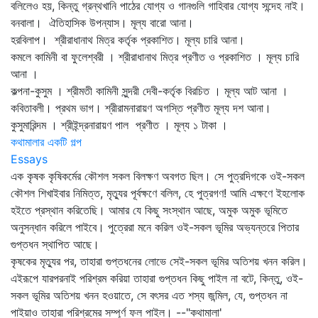
বলিলেও হয়, কিন্তু গ্রন্থখানি পাঠের যোগ্য ও গানগুলি গাহিবার যোগ্য সন্দেহ নাই।
বনবালা। ঐতিহাসিক উপন্যাস। মূল্য বারো আনা।
হরবিলাপ। শ্রীরাধানাথ মিত্র কর্তৃক প্রকাশিত। মূল্য চারি আনা।
কমলে কামিনী বা ফুলেশ্বরী । শ্রীরাধানাথ মিত্র প্রণীত ও প্রকাশিত । মূল্য চারি
আনা ।
কল্পনা-কুসুম । শ্রীমতী কামিনী সুন্দরী দেবী-কর্তৃক বিরচিত । মূল্য আট আনা ।
কবিতাবলী। প্রথম ভাগ। শ্রীরামনারায়ণ অগস্তি প্রণীত মূল্য দশ আনা।
কুসুমারিন্দম । শ্রীইন্দ্রনারায়ণ পাল প্রণীত । মূল্য ১ টাকা ।
কথামালার একটি গল্প
Essays
এক কৃষক কৃষিকর্মের কৌশল সকল বিলক্ষণ অবগত ছিল। সে পুত্রদিগকে ওই-সকল
কৌশল শিখাইবার নিমিত্ত, মৃত্যুর পূর্বক্ষণে বলিল, হে পুত্রগণ! আমি এক্ষণে ইহলোক
হইতে প্রস্থান করিতেছি। আমার যে কিছু সংস্থান আছে, অমুক অমুক ভূমিতে
অনুসন্ধান করিলে পাইবে। পুত্রেরা মনে করিল ওই-সকল ভূমির অভ্যন্তরে পিতার
গুপ্তধন স্থাপিত আছে।
কৃষকের মৃত্যুর পর, তাহারা গুপ্তধনের লোভে সেই-সকল ভূমির অতিশয় খনন করিল।
এইরূপে যারপরনাই পরিশ্রম করিয়া তাহারা গুপ্তধন কিছু পাইল না বটে, কিন্তু, ওই-
সকল ভূমির অতিশয় খনন হওয়াতে, সে বৎসর এত শস্য জন্মিল, যে, গুপ্তধন না
পাইয়াও তাহারা পরিশ্রমের সম্পূর্ণ ফল পাইল। --"কথামালা'