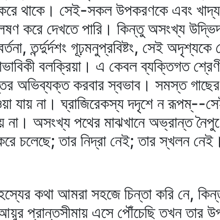
 করে থাকে। সেই-সকল উপকরণকে এবং খাদ্যক
্লেষণ করে দেখতে পারি। কিন্তু অসংখ্য উদ্ভিদ
না, তর্ন্দুর্দশং গূঢ়মনুপ্রবিষ্টং, সেই অদৃশ্যক
াভাবিকী বলক্রিয়া। এ কেবল ব্যক্তিগত শ্রে
তর অভিব্যক্ত করবার স্বভাব। সমস্ত গাছের স
 যায় না। ঘ্রাজিরেকস্য দদৃশে ন রূপম্‌--স
যায় না। অসংখ্য পথের মাঝখানে অভ্রান্ত নৈপ
্ষা করে চলেছে; তার নিদ্রা নেই; তার স্খলন নেই
স্যের কথা আমরা সহজে চিন্তা করি নে, কিন্
র প্রান্তসীমায় এসে পৌঁচেছি তখন তার উপল