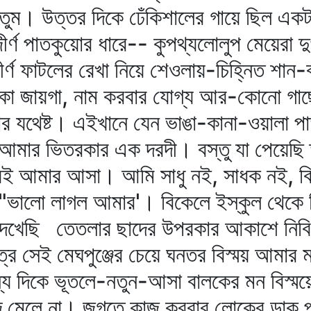
যেতুম। উত্তর দিকে ঢেঁকিশালের গায়ে ছিল এক
র্ণ পাতকুয়োর ধারে-- কুপথ্যলোলুপ মেয়েরা দ
দীর্ণ ফাটলের রেখা নিয়ে শেওলায়-চিহ্নিত শান
াঁকা জায়গা, নাম করবার যোগ্য আর-কোনো গা
 যথেষ্ট। এইখানে যেন ভাঙা-কানা-ওয়ালা পা
আমার ভিতরকার এক দরদী। বস্তু যা পেয়েছি 
ই আমার আসা। আমি সাধু নই, সাধক নই, বি
ি "ভালো লাগল আমার'। বিকেলে ইস্কুল থেকে 
ে দেখেছি তেতলার ছাদের উপরকার আকাশে নিব
মাত্রে সেই মেঘপুঞ্জের চেয়ে ঘনতর বিস্ময় আমা
্য দিকে ভূতলে-নতুন-আসা বালকের মন বিস্ময়ে
ন্দ মেলে না। জগতে কাজ করবার লোকের ডাক 