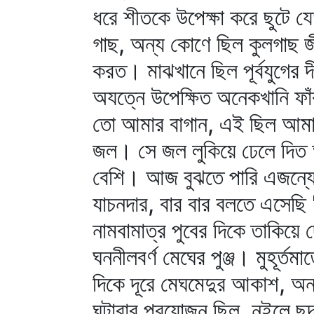
ধরে শীতকে উপেক্ষা করে ছুটে 
গাছ, অন্য কোণে ছিল কুলগাছ জী
করত। মাঝখানে ছিল পূর্বযুগের 
অযত্নে উপেক্ষিত অনেকখানি ফ
তো আমার বাগান, এই ছিল আমার
জল। সে জল লুকিয়ে ঢেলে দিত 
বেশি। আজ বুঝতে পারি এজন্যে
যাচনদার, বার বার বলতে এসেছ
নামবামাত্র পুবের দিকে তাকিয়
ঘননীলবর্ণ মেঘের পুঞ্জ। মুহূর্ত
দিকে দূরে মেঘমেদুর আকাশ, অন
ঘটাবার প্রয়োজন ছিল, নইলে ছ