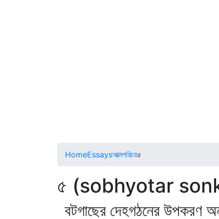
Home
Essays
আত্মপরিচয়
৫
৫ (sobhyotar son
বটগাছের দেহগঠনের উপকরণ অন্