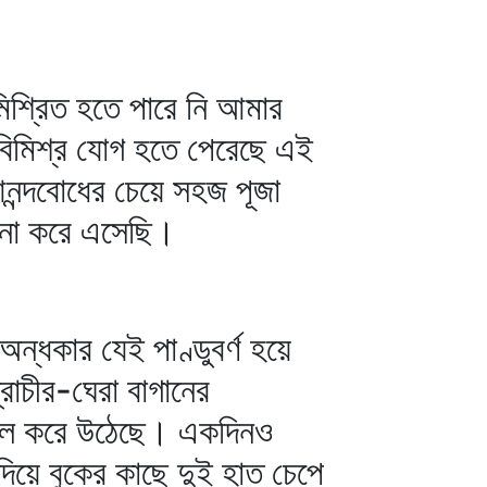
মিশ্রিত হতে পারে নি আমার
বিমিশ্র যোগ হতে পেরেছে এই
নন্দবোধের চেয়ে সহজ পূজা
রচনা করে এসেছি।
্ধকার যেই পাণ্ডুবর্ণ হয়ে
াচীর-ঘেরা বাগানের
লমল করে উঠেছে। একদিনও
িয়ে বুকের কাছে দুই হাত চেপে