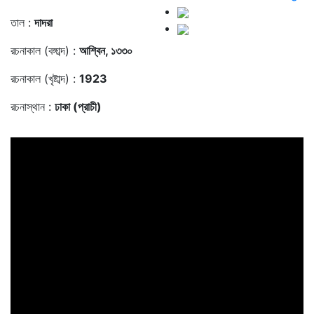
তাল :
দাদরা
রচনাকাল (বঙ্গাব্দ) :
আশ্বিন, ১৩৩০
রচনাকাল (খৃষ্টাব্দ) :
1923
রচনাস্থান :
ঢাকা (প্রাচী)