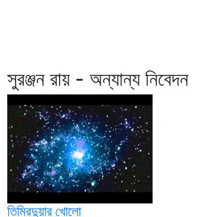
সুরঞ্জন রায় - অন্যান্য নিবেদন
তিমিরদুয়ার খোলো