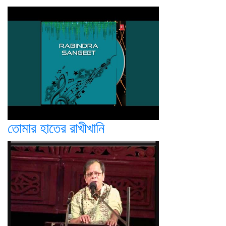
তোমার হাতের রাখীখানি