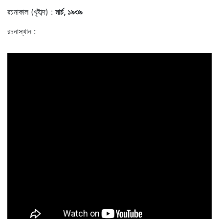
রচনাকাল (খৃষ্টাব্দ) :
মার্চ, ১৯৩৯
রচনাস্থান :