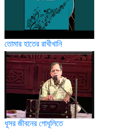
তোমার হাতের রাখীখানি
ধূসর জীবনের গোধূলিতে