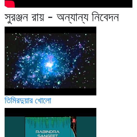
সুরঞ্জন রায় - অন্যান্য নিবেদন
তিমিরদুয়ার খোলো