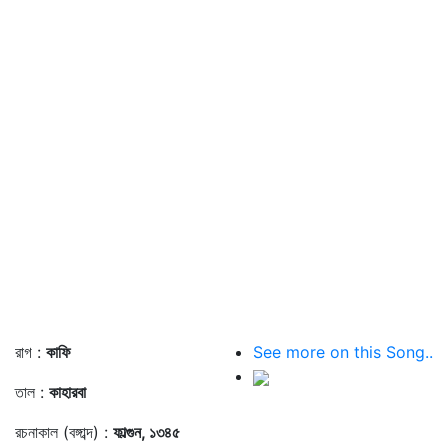
রাগ :
কাফি
See more on this Song..
তাল :
কাহারবা
রচনাকাল (বঙ্গাব্দ) :
ফাল্গুন, ১৩৪৫