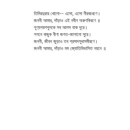
তিমিরদুয়ার খোলো-- এসো, এসো নীরবচরণে।
জননী আমার, দাঁড়াও এই নবীন অরুণকিরণে ॥
পুণ্যপরশপুলকে সব আলস যাক দূরে।
গগনে বাজুক বীণা জগত-জাগানো সুরে।
জননী, জীবন জুড়াও তব প্রসাদসুধাসমীরণে।
জননী আমার, দাঁড়াও মম জ্যোতিবিভাসিত নয়নে ॥