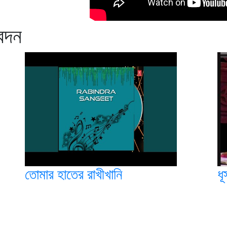
বেদন
তোমার হাতের রাখীখানি
ধ