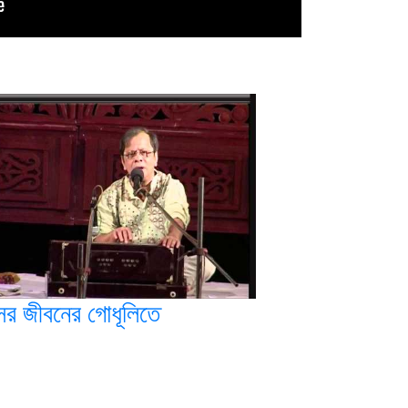
ূসর জীবনের গোধূলিতে