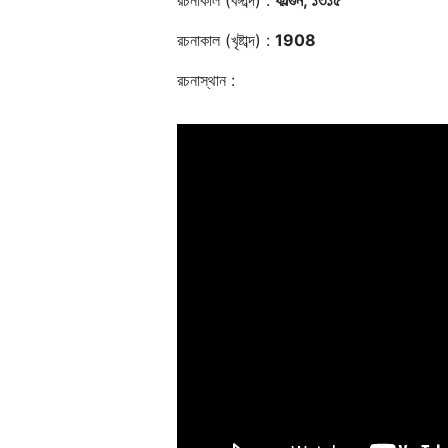
রচনাকাল (বঙ্গাব্দ) :
ফাল্গুন, ১৩১৫
রচনাকাল (খৃষ্টাব্দ) :
1908
রচনাস্থান :