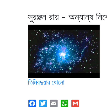
সুরঞ্জন রায় - অন্যান্য নি
তিমিরদুয়ার খোলো