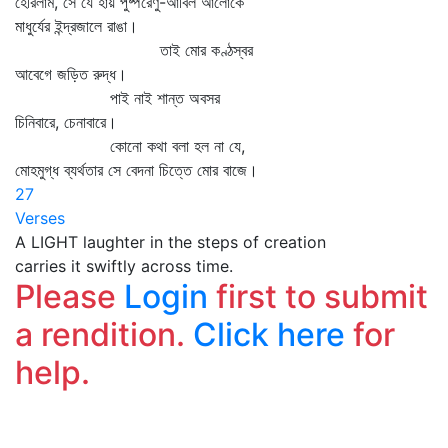
হেরিলাম, সে যে হায় পুষ্পরেণু-আবিল আলোকে
মাধুর্যের ইন্দ্রজালে রাঙা।
তাই মোর কণ্ঠস্বর
আবেগে জড়িত রুদ্ধ।
পাই নাই শান্ত অবসর
চিনিবারে, চেনাবারে।
কোনো কথা বলা হল না যে,
মোহমুগ্ধ ব্যর্থতার সে বেদনা চিত্তে মোর বাজে।
27
Verses
A LIGHT laughter in the steps of creation
carries it swiftly across time.
Please
Login
first to submit
a rendition.
Click here
for
help.