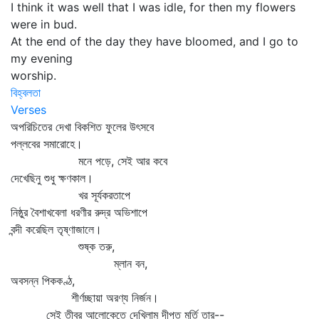
I think it was well that I was idle, for then my flowers
were in bud.
At the end of the day they have bloomed, and I go to
my evening
worship.
বিহ্বলতা
Verses
অপরিচিতের দেখা বিকশিত ফুলের উৎসবে
পল্লবের সমারোহে।
মনে পড়ে, সেই আর কবে
দেখেছিনু শুধু ক্ষণকাল।
খর সূর্যকরতাপে
নিষ্ঠুর বৈশাখবেলা ধরণীর রুদ্র অভিশাপে
বন্দী করেছিল তৃষ্ণাজালে।
শুষ্ক তরু,
ম্লান বন,
অবসন্ন পিককণ্ঠ,
শীর্ণচ্ছায়া অরণ্য নির্জন।
সেই তীব্র আলোকেতে দেখিলাম দীপ্ত মূর্তি তার--