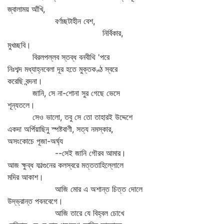
জ্বালাময় আঁখি,
বর্ণচ্ছটাহীন বেশ,
নির্বিকার,
মুখচ্ছবি।
বিরলপল্লব স্তব্ধ বনবীথি 'পরে
নিঃশব্দ মধ্যাহ্নবেলা দূর হতে মুক্তকণ্ঠ স্বরে
করেছি বন্দনা।
জানি, সে না-শোনা সুর গেছে ভেসে
শূন্যতলে।
সেও ভালো, তবু সে তো তাহারই উদ্দেশে
একদা অর্পিয়াছিনু স্পষ্টবাণী, সত্য নমস্কার,
অসংকোচে পূজা-অর্ঘ্য
--সেই জানি গৌরব আমার।
আজ ক্ষুব্ধ ফাল্গুনের কলস্বরে মত্ততাহিল্লোলে
মদির আকাশ।
আজি মোর এ অশান্ত চিত্ত দোলে
উদ্‌ভ্রান্ত পবনবেগে।
আজি তারে যে বিহ্বল চোখে