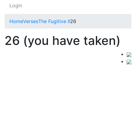
Login
Home
Verses
The Fugitive II
26
26 (you have taken)