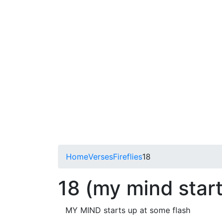
Home
Verses
Fireflies
18
18 (my mind star
MY MIND starts up at some flash