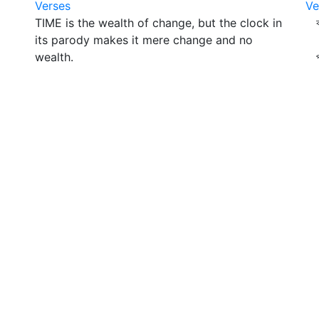
Verses
Ve
TIME is the wealth of change, but the clock in
কঠি
its parody makes it mere change and no
তা
wealth.
প্র
অন