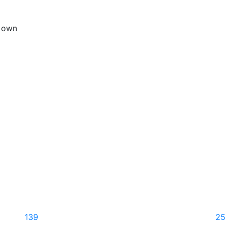
s own
139
2