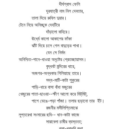
দীর্ঘশ্বাস ফেলি
দূরযাত্রী নাম নিল দেবতার,
তালা দিয়ে রুধিল দুয়ার।
টেনে নিয়ে অনিচ্ছুক দেহটিরে
দাঁড়ালো বাহিরে।
ঊর্ধ্বে কালো আকাশের ফাঁকা
ঝাঁট দিয়ে চলে গেল বাদুড়ের পাখা।
যেন সে নির্মম
অনিশ্চিত-পানে-ধাওয়া অদৃষ্টের প্রেতচ্ছায়াসম।
বৃদ্ধবট মন্দিরের ধারে,
অজগর-অন্ধকার গিলিয়াছে তারে।
সদ্য-মাটি-কাটা পুকুরের
পাড়ি-ধারে বাসা বাঁধা মজুরের
খেজুরের পাতা-ছাওয়া--ক্ষীণ আলো করে মিট্‌মিট্‌,
পাশে ভেঙে-পড়া পাঁজা। তলায় ছড়ানো তার ইঁট।
রজনীর মসীলিপ্তিমাঝে
লুপ্তরেখা সংসারের ছবি-- ধান-কাটা কাজে
সারাবেলা চাষীর ব্যস্ততা;
গলা-ধরাধরি কথা