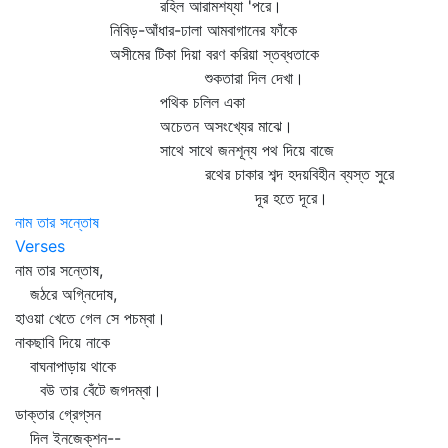
রহিল আরামশয্যা 'পরে।
নিবিড়-আঁধার-ঢালা আমবাগানের ফাঁকে
অসীমের টিকা দিয়া বরণ করিয়া স্তব্ধতাকে
শুকতারা দিল দেখা।
পথিক চলিল একা
অচেতন অসংখ্যের মাঝে।
সাথে সাথে জনশূন্য পথ দিয়ে বাজে
রথের চাকার শব্দ হদয়বিহীন ব্যস্ত সুরে
দূর হতে দূরে।
নাম তার সন্তোষ
Verses
নাম তার সন্তোষ,
জঠরে অগ্নিদোষ,
হাওয়া খেতে গেল সে পচম্বা।
নাকছাবি দিয়ে নাকে
বাঘনাপাড়ায় থাকে
বউ তার বেঁটে জগদম্বা।
ডাক্তার গ্রেগ্‌সন
দিল ইনজেক্‌শন--