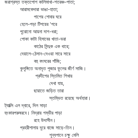
জরাগ্রস্ত তক্তপোশ কালিমাখা-শতরঞ্চ-পাতা;
আরামকেদারা ভাঙা-হাতা;
পাশের শোবার ঘরে
হেলে-পড়া টিপয়ের 'পরে
পুরোনো আয়না দাগ-ধরা;
পোকা কাটা হিসাবের খাতা-ভরা
কাঠের সিন্দুক এক ধারে;
দেয়ালে-ঠেসান-দেওয়া সারে সারে
বহু বৎসরের পাঁজি;
কুলুঙ্গিতে অনাদৃত পূজার ফুলের জীর্ণ সাজি।
প্রদীপের স্তিমিত শিখায়
দেখা যায়,
ছায়াতে জড়িত তারা
স্তম্ভিত রয়েছে অর্থহারা।
ট্যাক্সি এল দ্বারে, দিল সাড়া
হুংকারপরুষরবে। নিদ্রায় গম্ভীর পাড়া
রহে উদাসীন।
প্রহরীশালায় দূরে বাজে সাড়ে-তিন।
শূন্যপানে চক্ষু মেলি