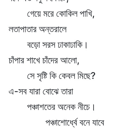
গেয়ে মরে কোকিল পাখি,
লতাপাতার অন্তরালে
বড়ো সরস ঢাকাঢাকি।
চাঁপার শাখে চাঁদের আলো,
সে সৃষ্টি কি কেবল মিছে?
এ-সব যারা বোঝে তারা
পঞ্চাশতের অনেক নীচে।
পঞ্চাশোর্ধ্বে বনে যাবে