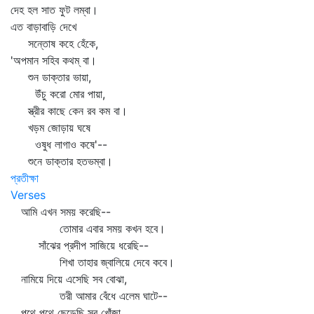
দেহ হল সাত ফুট লম্বা।
এত বাড়াবাড়ি দেখে
সন্তোষ কহে হেঁকে,
'অপমান সহিব কথম্‌ বা।
শুন ডাক্তার ভায়া,
উঁচু করো মোর পায়া,
স্ত্রীর কাছে কেন রব কম বা।
খড়ম জোড়ায় ঘষে
ওষুধ লাগাও কষে'--
শুনে ডাক্তার হতভম্বা।
প্রতীক্ষা
Verses
আমি এখন সময় করেছি--
তোমার এবার সময় কখন হবে।
সাঁঝের প্রদীপ সাজিয়ে ধরেছি--
শিখা তাহার জ্বালিয়ে দেবে কবে।
নামিয়ে দিয়ে এসেছি সব বোঝা,
তরী আমার বেঁধে এলেম ঘাটে--
পথে পথে ছেড়েছি সব খোঁজা,