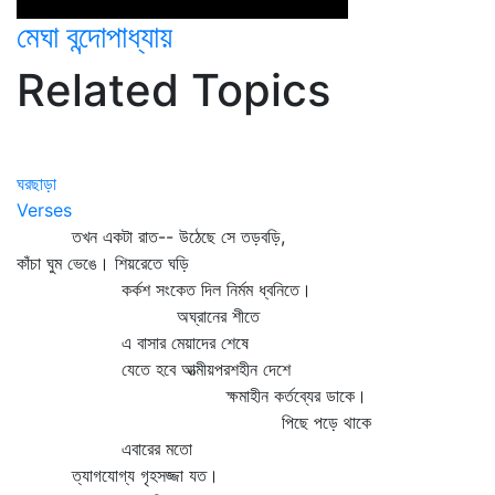
মেঘা বন্দোপাধ্যায়
Related Topics
ঘরছাড়া
Verses
তখন একটা রাত-- উঠেছে সে তড়বড়ি,
কাঁচা ঘুম ভেঙে। শিয়রেতে ঘড়ি
কর্কশ সংকেত দিল নির্মম ধ্বনিতে।
অঘ্রানের শীতে
এ বাসার মেয়াদের শেষে
যেতে হবে আত্মীয়পরশহীন দেশে
ক্ষমাহীন কর্তব্যের ডাকে।
পিছে পড়ে থাকে
এবারের মতো
ত্যাগযোগ্য গৃহসজ্জা যত।