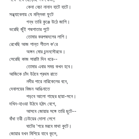
কেনা বেচা নানান হাটে হাটে।
সন্ধ্যাবেলায় যে মল্লিকা ফুটে
গন্ধ তারি কুঞ্জে উঠে জাগি।
ভরেছি জুঁই পদ্মপাতার পুটে
তোমার করপদ্মদলের লাগি।
রেখেছি আজ শান্ত শীতল ক'রে
অঙ্গন মোর চন্দনসৌরভে।
সেরেছি কাজ সারাটা দিন ধরে--
তোমার এবার সময় কখন হবে।
আজিকে চাঁদ উঠবে প্রথম রাতে
নদীর পারে নারিকেলের বনে,
দেবালয়ের বিজন আঙিনাতে
পড়বে আলো গাছের ছায়া-সনে।
দখিন-হাওয়া উঠবে হঠাৎ বেগে,
আসবে জোয়ার সঙ্গে তারি ছুটে--
বাঁধা তরী ঢেউয়ের দোলা লেগে
ঘাটের 'পরে মরবে মাথা কুটে।
জোয়ার যখন মিশিয়ে যাবে কূলে,