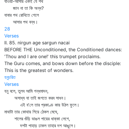
যাওয়া-আসার একই যে পথ
জান না তা কি অন্ধ?
যাবার পথ রোধিতে গেলে
আসার পথ বন্ধ।
28
Verses
II. 85. nirgun age sargun nacai
BEFORE THE Unconditioned, the Conditioned dances:
'Thou and I are one!' this trumpet proclaims.
The Guru comes, and bows down before the disciple:
This is the greatest of wonders.
হনুচরিত
Verses
হনু বলে, তুলব আমি গন্ধমাদন,
অসাধ্য যা তাই জগতে করব সাধন।
এই ব'লে তার প্রকাণ্ড কায় উঠল ফুলে।
মাথাটা তার কোথায় গিয়ে ঠেকল মেঘে,
শালের গুঁড়ি ভাঙল পায়ের ধাক্কা লেগে,
দশটা পাহাড় ঢাকল তাহার দশ আঙুলে।