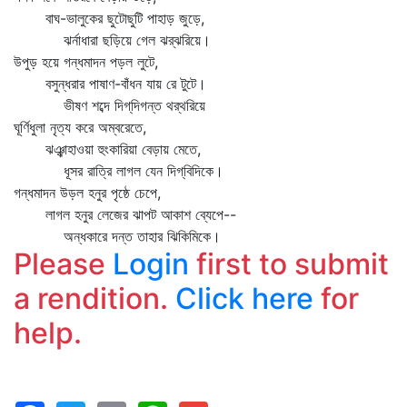
বাঘ-ভালুকের ছুটোছুটি পাহাড় জুড়ে,
ঝর্নাধারা ছড়িয়ে গেল ঝর্‌ঝরিয়ে।
উপুড় হয়ে গন্ধমাদন পড়ল লুটে,
বসুন্ধরার পাষাণ-বাঁধন যায় রে টুটে।
ভীষণ শব্দে দিগ্‌দিগন্ত থর্‌থরিয়ে
ঘূর্ণিধুলা নৃত্য করে অম্বরেতে,
ঝঞ্ঝাহাওয়া হুংকারিয়া বেড়ায় মেতে,
ধূসর রাত্রি লাগল যেন দিগ্‌বিদিকে।
গন্ধমাদন উড়ল হনুর পৃষ্ঠে চেপে,
লাগল হনুর লেজের ঝাপট আকাশ ব্যেপে--
অন্ধকারে দন্ত তাহার ঝিকিমিকে।
Please
Login
first to submit
a rendition.
Click here
for
help.