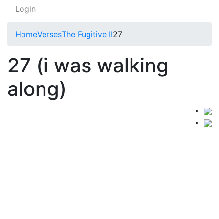
Login
Home
Verses
The Fugitive II
27
27 (i was walking
along)