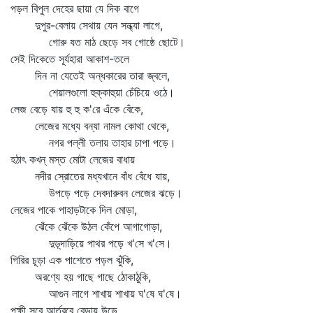
পড়ল বিপুল দেহের ছায়া যে দিক বাগে
দুপুর-বেলায় সেথায় যেন সন্ধ্যা লাগে,
গোরু যত মাঠ ছেড়ে সব গোষ্ঠে ছোটে।
সেই দিকেতে সূর্যহারা আকাশ-তলে
দিন না যেতেই অন্ধকারের তারা জ্বলে,
শেয়ালগুলো হুক্কাহুয়া চেঁচিয়ে ওঠে।
লেজ বেড়ে যায় হু হু ক'রে এঁকে বেঁকে,
লেজের মধ্যে বন্যা নামল কোথা থেকে,
নগর পল্লী তলায় তাহার চাপা পড়ে।
হঠাৎ কখন্‌ মস্ত মোটা লেজের বাধায়
নদীর স্রোতের মধ্যখানে বাঁধ বেঁধে যায়,
উপড়ে পড়ে দেবদারুবন লেজের ঝড়ে।
লেজের পাকে পাহাড়টাকে দিল মোড়া,
ঝেঁকে ঝেঁকে উঠল কেঁপে আগাগোড়া,
দুড়্‌দাড়িয়ে পাথর পড়ে খ'সে খ'সে।
গিরির চূড়া এক পাশেতে পড়ল ঝুঁকি,
অরণ্যে হয় গাছে গাছে ঠোকাঠুকি,
আগুন লাগে শাখায় শাখায় ঘ'ষে ঘ'ষে।
পক্ষী সবে আর্তরবে বেড়ায় উড়ে,