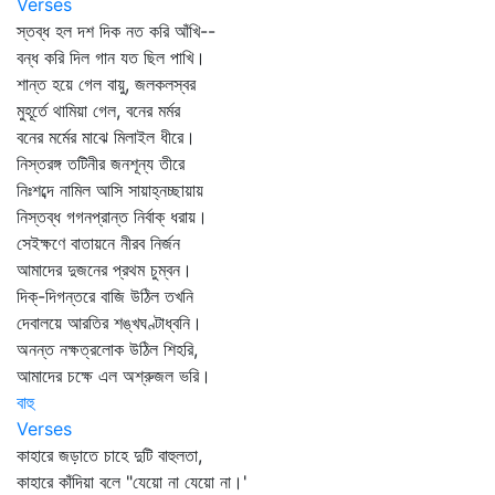
Verses
স্তব্ধ হল দশ দিক নত করি আঁখি--
বন্ধ করি দিল গান যত ছিল পাখি।
শান্ত হয়ে গেল বায়ু, জলকলস্বর
মুহূর্তে থামিয়া গেল, বনের মর্মর
বনের মর্মের মাঝে মিলাইল ধীরে।
নিস্তরঙ্গ তটিনীর জনশূন্য তীরে
নিঃশব্দে নামিল আসি সায়াহ্নচ্ছায়ায়
নিস্তব্ধ গগনপ্রান্ত নির্বাক্‌ ধরায়।
সেইক্ষণে বাতায়নে নীরব নির্জন
আমাদের দুজনের প্রথম চুম্বন।
দিক্‌-দিগন্তরে বাজি উঠিল তখনি
দেবালয়ে আরতির শঙ্খঘণ্টাধ্বনি।
অনন্ত নক্ষত্রলোক উঠিল শিহরি,
আমাদের চক্ষে এল অশ্রুজল ভরি।
বাহু
Verses
কাহারে জড়াতে চাহে দুটি বাহুলতা,
কাহারে কাঁদিয়া বলে "যেয়ো না যেয়ো না।'