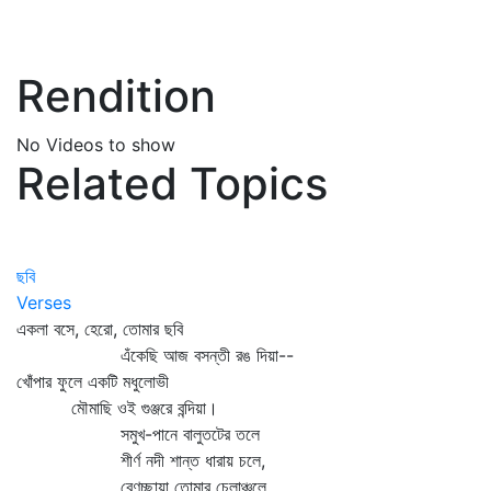
Rendition
No Videos to show
Related Topics
ছবি
Verses
একলা বসে, হেরো, তোমার ছবি
এঁকেছি আজ বসন্তী রঙ দিয়া--
খোঁপার ফুলে একটি মধুলোভী
মৌমাছি ওই গুঞ্জরে বন্দিয়া।
সমুখ-পানে বালুতটের তলে
শীর্ণ নদী শান্ত ধারায় চলে,
বেণুচ্ছায়া তোমার চেলাঞ্চলে