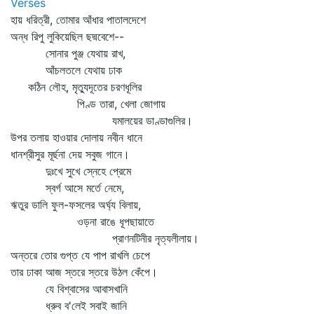
Verses
হায় ধরিত্রী, তোমার আঁধার পাতালদেশে
অন্ধ রিপু লুকিয়েছিল ছদ্মবেশে--
সোনার পুঞ্জ যেথায় রাখ,
আঁচলতলে যেথায় ঢাক
কঠিন লৌহ, মৃত্যুদূতের চরণধূলির
পিণ্ড তারা, খেলা জোগায়
যমালয়ের ডাণ্ডাগুলির।
উপর তলায় হাওয়ার দোলায় নবীন ধানে
ধানশ্রীসুর মূর্ছনা দেয় সবুজ গানে।
দুঃখে সুখে স্নেহে প্রেমে
স্বর্গ আসে মর্তে নেমে,
ঋতুর ডালি ফুল-ফসলের অর্ঘ্য বিলায়,
ওড়না রাঙে ধূপছায়াতে
প্রাণনটিনীর নৃত্যলীলায়।
অন্তরে তোর গুপ্ত যে পাপ রাখলি চেপে
তার ঢাকা আজ স্তরে স্তরে উঠল কেঁপে।
যে বিশ্বাসের আবাসখানি
ধ্রুব ব'লেই সবাই জানি