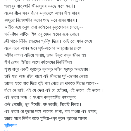
পরমায়ুর পাত্রখানি জীবনসুধায় ভরছে ক্ষণে ক্ষণে।
একের বাঁচন সবার বাঁচার বন্যাবেগে আপন সীমা হারায়
বহুদূরে; নিমেষগুলির ফলের গুচ্ছ ভরে রসের ধারায়।
অতীত হয়ে তবুও তারা বর্তমানের বৃন্তদোলায় দোলে,--
গর্ভ-বাঁধন কাটিয়ে শিশু তবু যেমন মায়ের বক্ষে কোলে
বন্দী থাকে নিবিড় প্রেমের গ্রন্থি দিয়ে। তাই তো যখন শেষে
একে একে আপন জনে সূর্য-আলোর অন্তরালের দেশে
আঁখির নাগাল এড়িয়ে পালায়, তখন রিক্ত শুষ্ক জীবন মম
শীর্ণ রেখায় মিলিয়ে আসে বর্ষাশেষের নির্ঝরিণীসম
শূন্য বালুর একটি প্রান্তে ক্লান্ত সলিল স্রস্ত অবহেলায়।
তাই যারা আজ রইল পাশে এই জীবনের সূর্য-ডোবার বেলায়
তাদের হাতে হাত দিয়ে তুই গান গেয়ে নে থাকতে দিনের আলো--
ব'লে নে ভাই, এই যে দেখা এই যে ছোঁওয়া, এই ভালো এই ভালো।
এই ভালো আজ এ সংগমে কান্নাহাসির গঙ্গাযমুনায়
ঢেউ খেয়েছি, ডুব দিয়েছি, ঘট ভরেছি, নিয়েছি বিদায়।
এই ভালো রে ফুলের সঙ্গে আলোয় জাগা, গান গাওয়া এই ভাষায়;
তারার সাথে নিশীথ রাতে ঘুমিয়ে-পড়া নূতন প্রাণের আশায়।
ভূমিকম্প