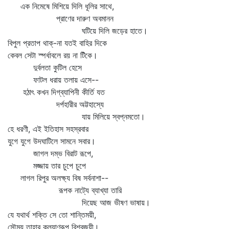
এক নিমেষে মিশিয়ে দিলি ধূলির সাথে,
প্রাণের দারুণ অবমানন
ঘটিয়ে দিলি জড়ের হাতে।
বিপুল প্রতাপ থাক্‌-না যতই বাহির দিকে
কেবল সেটা স্পর্ধাবলে রয় না টিঁকে।
দুর্বলতা কুটিল হেসে
ফাটল ধরায় তলায় এসে--
হঠাৎ কখন দিগ্‌ব্যাপিনী কীর্তি যত
দর্পহারীর অট্টহাস্যে
যায় মিলিয়ে স্বপ্নমতো।
হে ধরণী, এই ইতিহাস সহস্রবার
যুগে যুগে উদঘাটিলে সামনে সবার।
জাগল দম্ভ বিরাট রূপে,
মজ্জায় তার চুপে চুপে
লাগল রিপুর অলক্ষ্য বিষ সর্বনাশা--
রূপক নাট্যে ব্যাখ্যা তারি
দিয়েছ আজ ভীষণ ভাষায়।
যে যথার্থ শক্তি সে তো শান্তিময়ী,
সৌম্য তাহার কল্যাণরূপ বিশ্বজয়ী।