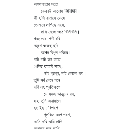
অশথপাতার মতো
কেবলই আলোয় ঝিলিমিলি।
কী হাসি বাতাসে ভেসে
তোমারে লাগিছে এসে,
হাসি বেজে ওঠে খিলিখিলি।
গ্রহ তারা শশী রবি
সমুখে ধরেছে ছবি
আপন বিপুল পরিচয়।
কচি কচি দুই হাতে
খেলিছ তাহারি সাথে,
নাই প্রশ্ন, নাই কোনো ভয়।
তুমি সর্ব দেহে মনে
ভরি লহ প্রতিক্ষণে
যে সহজ আনন্দের রস,
যাহা তুমি অনায়াসে
ছড়াইছ চারিপাশে
পুলকিত দরশ পরশ,
আমি কবি তারি লাগি
আপনার মনে জাগি,