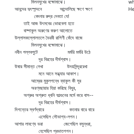
মিলনসুখের বক্ষোমাঝে।
wh
আনন্দের হৃৎস্পন্দনে আন্দোলিছে ক্ষণে ক্ষণে
He
বেদনার রুদ্র দেবতা যে!
তাই আজ উৎসবের ভোরবেলা হতে
বাষ্পাকুল অরুণের করুণ আলোতে
উল্লাসকল্লোলতলে ভৈরবী রাগিণী কেঁদে বাজে
মিলনসুখের বক্ষোমাঝে।
নবীন পল্লবপুটে মর্মরি মর্মরি উঠে
দূর বিরহের দীর্ঘশ্বাস।
উষার সীমান্ত লেখা উদয়সিন্দূররেখা
মনে আনে সন্ধ্যার আকাশ।
আম্রের মুকুলগন্ধে ব্যাকুল কী সুর
অরণ্যছায়ার হিয়া করিছে বিধুর,
অশ্রুর অশ্রুত ধ্বনি ফাল্গুনের মর্মে করে বাস--
দূর বিরহের দীর্ঘশ্বাস।
দিগন্তের স্বর্ণদ্বারে কতবার বারে বারে
এসেছিল সৌভাগ্য-লগন।
আশার লাবণ্যে ভরা জেগেছিল বসুন্ধরা,
হেসেছিল প্রভাতগগন।