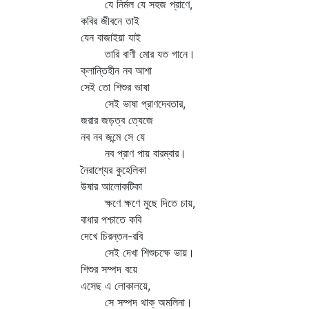
যে নির্মল যে সহজ প্রাণে,
কবির জীবনে তাই
যেন বাজাইয়া যাই
তারি বাণী মোর যত গানে।
ক্লান্তিহীন নব আশা
সেই তো শিশুর ভাষা
সেই ভাষা প্রাণদেবতার,
জরার জড়ত্ব ত্যেজে
নব নব জন্মে সে যে
নব প্রাণ পায় বারম্বার।
নৈরাশ্যের কুহেলিকা
উষার আলোকটিকা
ক্ষণে ক্ষণে মুছে দিতে চায়,
বাধার পশ্চাতে কবি
দেখে চিরন্তন-রবি
সেই দেখা শিশুচক্ষে ভায়।
শিশুর সম্পদ বয়ে
এসেছ এ লোকালয়ে,
সে সম্পদ থাক্‌ অমলিনা।