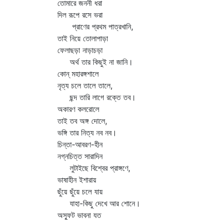
তোমারে জননী ধরা
দিল রূপে রসে ভরা
প্রাণের প্রথম পাত্রখানি,
তাই নিয়ে তোলাপাড়া
ফেলাছড়া নাড়াচড়া
অর্থ তার কিছুই না জানি।
কোন্‌ মহারঙ্গশালে
নৃত্য চলে তালে তালে,
ছন্দ তারি লাগে রক্তে তব।
অকারণ কলরোলে
তাই তব অঙ্গ দোলে,
ভঙ্গি তার নিত্য নব নব।
চিন্তা-আবরণ-হীন
নগ্নচিত্ত সারাদিন
লুটাইছে বিশ্বের প্রাঙ্গণে,
ভাষাহীন ইশারায়
ছুঁয়ে ছুঁয়ে চলে যায়
যাহা-কিছু দেখে আর শোনে।
অস্ফুট ভাবনা যত