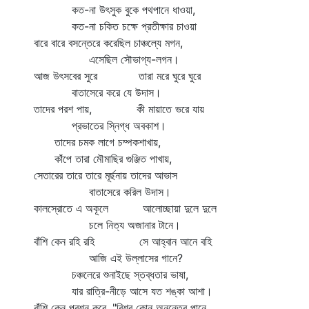
কত-না উৎসুক বুকে পথপানে ধাওয়া,
কত-না চকিত চক্ষে প্রতীক্ষার চাওয়া
বারে বারে বসন্তেরে করেছিল চাঞ্চল্যে মগন,
এসেছিল সৌভাগ্য-লগন।
আজ উৎসবের সুরে তারা মরে ঘুরে ঘুরে
বাতাসেরে করে যে উদাস।
তাদের পরশ পায়, কী মায়াতে ভরে যায়
প্রভাতের স্নিগ্ধ অবকাশ।
তাদের চমক লাগে চম্পকশাখায়,
কাঁপে তারা মৌমাছির গুঞ্জিত পাখায়,
সেতারের তারে তারে মূর্ছনায় তাদের আভাস
বাতাসেরে করিল উদাস।
কালস্রোতে এ অকূলে আলোচ্ছায়া দুলে দুলে
চলে নিত্য অজানার টানে।
বাঁশি কেন রহি রহি সে আহ্বান আনে বহি
আজি এই উল্লাসের গানে?
চঞ্চলেরে শুনাইছে স্তব্ধতার ভাষা,
যার রাত্রি-নীড়ে আসে যত শঙ্কা আশা।
বাঁশি কেন প্রশ্ন করে, "বিশ্ব কোন্‌ অনন্তের পানে