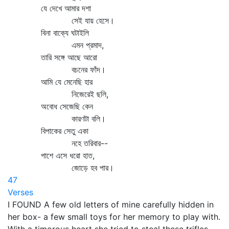
যে দেখে আমার দশা
সেই যায় হেসে।
বিনা বাক্যে ঘটাইলি
এমন প্রমাদ,
তারি সঙ্গে আছে আরো
বচনের ফাঁদ।
আমি যে মেনেছি হার
নিজেরেই ছলি,
অবোধ সেজেছি কেন
কারণটা বলি।
বিপাকের সেতু একা
নহে তরিবার--
পাশে এসে ধরো হাত,
জোড়ে হব পার।
47
Verses
I FOUND A few old letters of mine carefully hidden in
her box- a few small toys for her memory to play with.