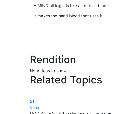
A MIND all logic is like a knife all blade.
It makes the hand bleed that uses it.
Rendition
No Videos to show
Related Topics
51
Verses
I KNOW THAT at the dim end of some day 