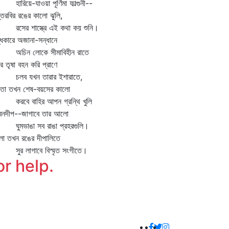
িয়ে-যাওয়া পূর্ণিমা ফাল্গুনী--
তরবির রঙের কালো ঝুলি,
ের শাস্ত্রে এই কথা কয় শুনি।
ধকারে অজানা-সন্ধানে
িন লোকে সীমাবিহীন রাতে
র তৃষা বহন করি প্রাণে
ব যখন তারার ইশারাতে,
তো তখন শেষ-বয়সের কালো
বে বাহির আপন গ্রন্থি খুলি
বনদীপ--জাগাবে তার আলো
মভাঙা সব রাঙা প্রহরগুলি।
ো তখন রঙের দীপালিতে
র লাগাবে বিস্মৃত সংগীতে।
or help.