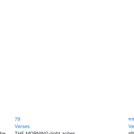
79
জবা
Verses
Ve
the
THE MORNING-light aches
কব