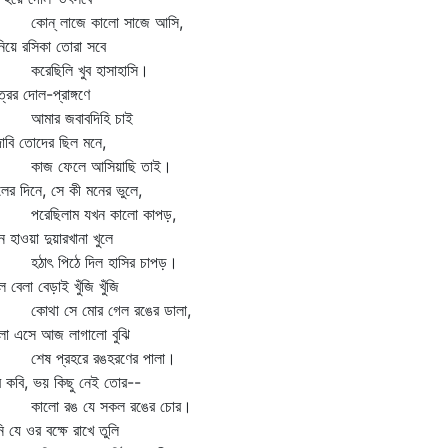
ন্‌ লাজে কালো সাজে আসি,
িয়ে রসিকা তোরা সবে
েছিলি খুব হাসাহাসি।
্রের দোল-প্রাঙ্গণে
ার জবাবদিহি চাই
াবি তোদের ছিল মনে,
জ ফেলে আসিয়াছি তাই।
ের দিনে, সে কী মনের ভুলে,
েছিলাম যখন কালো কাপড়,
ন হাওয়া দুয়ারখানা খুলে
াৎ পিঠে দিল হাসির চাপড়।
 বেলা বেড়াই খুঁজি খুঁজি
থা সে মোর গেল রঙের ডালা,
লো এসে আজ লাগালো বুঝি
ষ প্রহরে রঙহরণের পালা।
 কবি, ভয় কিছু নেই তোর--
লো রঙ যে সকল রঙের চোর।
ি যে ওর বক্ষে রাখে তুলি