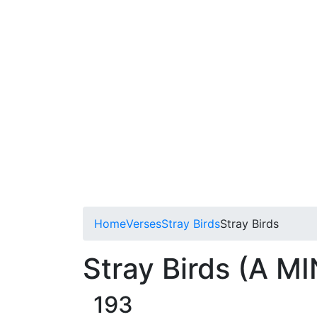
Home
Verses
Stray Birds
Stray Birds
Stray Birds (A MIN
193