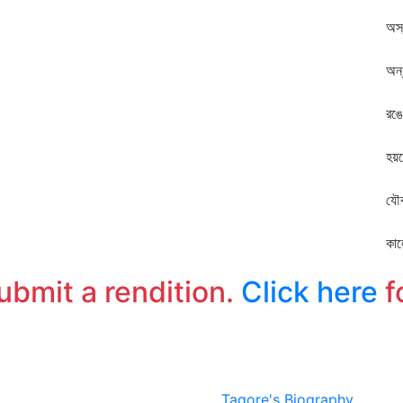
হার
অস্
রস
অন্
অচ
রঙে
চল
হয়
কর
যৌ
ঘু
কাল
সু
submit a rendition.
Click here
f
Tagore's Biography