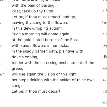
with the pain of parting.
কো
Poet, take up thy flute!
এ ন
Let be, if thou must depart, and go,
কর
e
leaving thy song to the flowers
চৈত
in this dew-dripping autumn.
আম
Such a morning will come again
এ দ
at the gold-tinted border of the East
কা
s,
with kunda flowers in her locks.
দোল
In the shady garden path, plaintive with
পর
dove's cooing,
দখি
,
tender with the caressing enchantment of the
হঠ
o
green,
সকল
own
will rise again the vision of this light,
কো
her steps tinkling with the anklet of thine own
কা
songs.
শে
Let be, if thou must depart.
ওরে
কা
জান