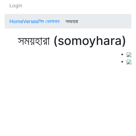
Login
Home
Verses
শিশু ভোলানাথ
সময়হারা
সময়হারা (somoyhara)