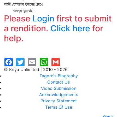
আজি তোমাদের দুজনের চোখে
অনন্ত ঘুমঘোর।
Please
Login
first to submit
a rendition.
Click here
for
help.
© Kriya Unlimited | 2010 - 2026
Tagore's Biography
Contact Us
Video Submission
Acknowledgements
Privacy Statement
Terms Of Use