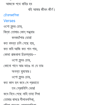
আজকে পথে বাহির হব
বহি আমার জীবন জীর্ণ।
চৌরপঞ্চাশিকা
Verses
ওগো সুন্দর চোর,
বিদ্যা তোমার কোন্‌ সন্ধ্যার
কনকচাঁপার ডোর!
কত বসন্ত চলি গেছে হায়,
কত কবি আজি কত গান গায়,
কোথা রাজবালা চিরশয্যায়--
ওগো সুন্দর চোর,
কোনো গানে আর ভাঙে না যে তার
অনন্ত ঘুমঘোর।
ওগো সুন্দর চোর,
কত কাল হল কবে সে প্রভাতে
তব প্রেমনিশি ভোর!
কবে নিবে গেছে নাহি তাহা লিখা
তোমার বাসরে দীপানলশিখা,