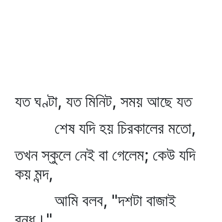
যত ঘণ্টা, যত মিনিট, সময় আছে যত
শেষ যদি হয় চিরকালের মতো,
তখন স্কুলে নেই বা গেলেম; কেউ যদি
কয় মন্দ,
আমি বলব, "দশটা বাজাই
বন্ধ।"