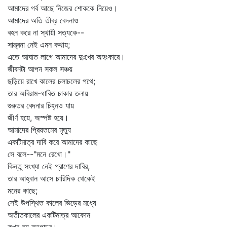
আমাদের গর্ব আছে নিজের শোককে নিয়েও।
আমাদের অতি তীব্র বেদনাও
বহন করে না স্থায়ী সত্যকে--
সান্ত্বনা নেই এমন কথায়;
এতে আঘাত লাগে আমাদের দুঃখের অহংকারে।
জীবনটা আপন সকল সঞ্চয়
ছড়িয়ে রাখে কালের চলাচলের পথে;
তার অবিরাম-ধাবিত চাকার তলায়
গুরুতর বেদনার চিহ্নও যায়
জীর্ণ হয়ে, অস্পষ্ট হয়ে।
আমাদের প্রিয়তমের মৃত্যু
একটিমাত্র দাবি করে আমাদের কাছে
সে বলে--"মনে রেখো।"
কিন্তু সংখ্যা নেই প্রাণের দাবির,
তার আহ্বান আসে চারিদিক থেকেই
মনের কাছে;
সেই উপস্থিত কালের ভিড়ের মধ্যে
অতীতকালের একটিমাত্র আবেদন