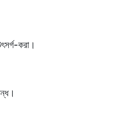
উৎসর্গ-করা।
ান্ধ।