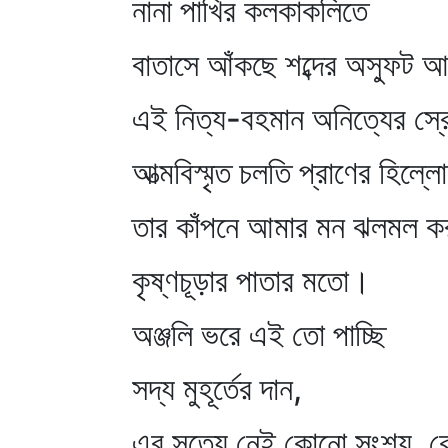
নানা পাখির কলকাকলিতে
বাতাসে আঁকছে শব্দের অস্ফুট
এই নিত্য-বহমান অনিত্যের স্
আত্মবিস্মৃত চলতি প্রাণের হিল্ল
তার কাঁপনে আমার মন ঝলমল ক
কৃষ্ণচূড়ার পাতার মতো।
অঞ্জলি ভরে এই তো পাচ্ছি
সদ্য মুহূর্তের দান,
এর সত্যে নেই কোনো সংশয়, 