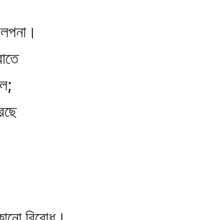
 আলপনা।
রোতে
োল;
রছে
কোনো বিরোধ।