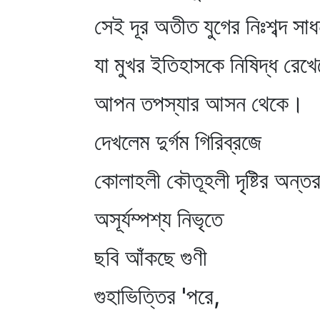
সেই দূর অতীত যুগের নিঃশব্দ সাধ
যা মুখর ইতিহাসকে নিষিদ্ধ রেখে
আপন তপস্যার আসন থেকে।
দেখলেম দুর্গম গিরিব্রজে
কোলাহলী কৌতূহলী দৃষ্টির অন্তর
অসূর্যম্পশ্য নিভৃতে
ছবি আঁকছে গুণী
গুহাভিত্তির 'পরে,