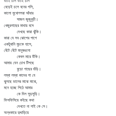
যতই চলি যতই চলি
বেড়েই চলে বনের গলি,
কালো মুখোশপরা আঁধার
সাজল জুজুবুড়ী।
খেজুরগাছের মাথায় বসে
দেখছে কারা ঝুঁকি।
কারা যে সব ঝোপের পাশে
একটুখানি মুচকে হাসে,
বেঁটে বেঁটে মানুষগুলো
কেবল মারে উঁকি।
আমায় যেন চোখ টিপছে
বুড়ো গাছের গুঁড়ি।
লম্বা লম্বা কাদের পা যে
ঝুলছে ডালের মাঝে মাঝে,
মনে হচ্ছে পিঠে আমার
কে দিল সুড়সুড়ি।
ফিসফিসিয়ে কইছে কথা
দেখতে না পাই কে সে।
অন্ধকারে দুদ্দাড়িয়ে