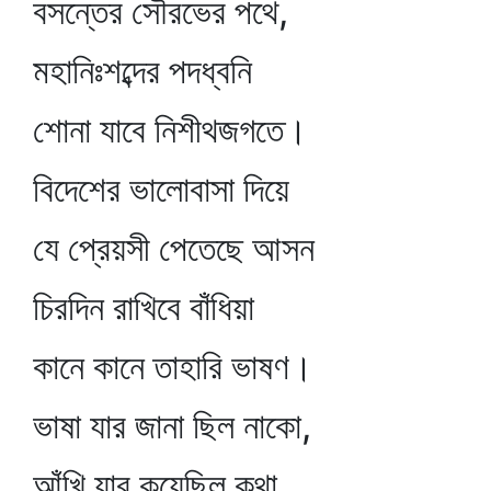
বসন্তের সৌরভের পথে,
মহানিঃশব্দের পদধ্বনি
শোনা যাবে নিশীথজগতে।
বিদেশের ভালোবাসা দিয়ে
যে প্রেয়সী পেতেছে আসন
চিরদিন রাখিবে বাঁধিয়া
কানে কানে তাহারি ভাষণ।
ভাষা যার জানা ছিল নাকো,
আঁখি যার কয়েছিল কথা,