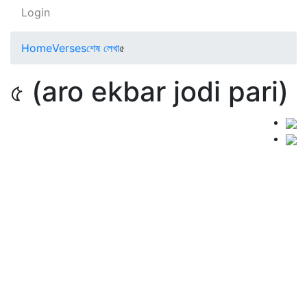
Login
Home
Verses
শেষ লেখা
৫
৫ (aro ekbar jodi pari)