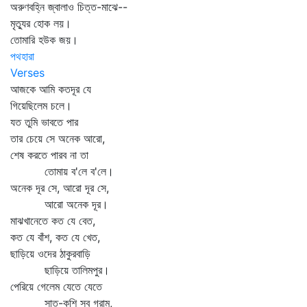
অরুণবহ্নি জ্বালাও চিত্ত-মাঝে--
মৃত্যুর হোক লয়।
তোমারি হউক জয়।
পথহারা
Verses
আজকে আমি কতদূর যে
গিয়েছিলেম চলে।
যত তুমি ভাবতে পার
তার চেয়ে সে অনেক আরো,
শেষ করতে পারব না তা
তোমায় ব'লে ব'লে।
অনেক দূর সে, আরো দূর সে,
আরো অনেক দূর।
মাঝখানেতে কত যে বেত,
কত যে বাঁশ, কত যে খেত,
ছাড়িয়ে ওদের ঠাকুরবাড়ি
ছাড়িয়ে তালিমপুর।
পেরিয়ে গেলেম যেতে যেতে
সাত-কুশি সব গ্রাম,