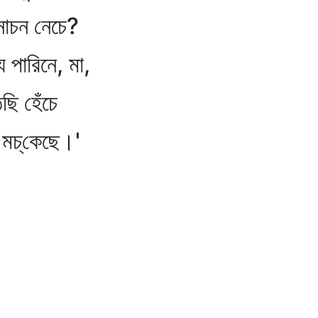
াচন নেচে?
 পারিনে, মা,
ি হেঁচে
মচ্‌কেছে।'