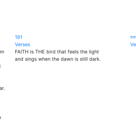
191
যখন
Verses
Ve
am
FAITH is THE bird that feels the light
যখ
and sings when the dawn is still dark.
মন
I
যখ
মন
আব
ar.
আব
চ
এ
ভয়
o
ঘু
দে
তা