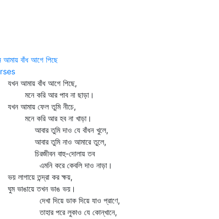
 আমায় বাঁধ আগে পিছে
rses
ন আমায় বাঁধ আগে পিছে,
ে করি আর পাব না ছাড়া।
ন আমায় ফেল তুমি নীচে,
ে করি আর হব না খাড়া।
ার তুমি দাও যে বাঁধন খুলে,
ার তুমি নাও আমারে তুলে,
িরজীবন বাহু-দোলায় তব
মনি করে কেবলি দাও নাড়া।
 লাগায়ে তন্দ্রা কর ক্ষয়,
ম ভাঙায়ে তখন ভাঙ ভয়।
খা দিয়ে ডাক দিয়ে যাও প্রাণে,
হার পরে লুকাও যে কোন্‌খানে,