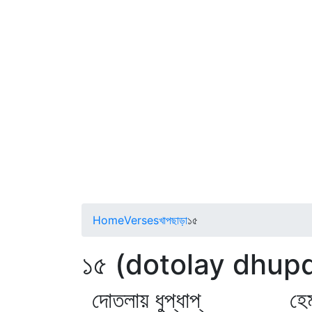
Home
Verses
খাপছাড়া
১৫
১৫ (dotolay dhup
দোতলায় ধুপ্‌ধাপ্‌ হেমবা