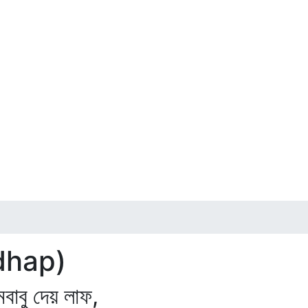
dhap)
বু দেয় লাফ,