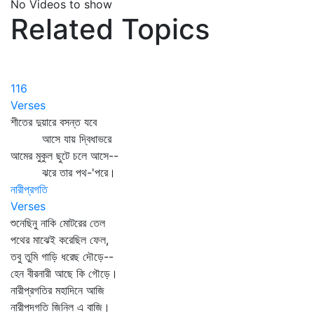
No Videos to show
Related Topics
116
Verses
শীতের দুয়ারে বসন্ত যবে
আসে যায় দ্বিধাভরে
আমের মুকুল ছুটে চলে আসে--
ঝরে তার পথ-'পরে।
নারীপ্রগতি
Verses
শুনেছিনু নাকি মোটরের তেল
পথের মাঝেই করেছিল ফেল,
তবু তুমি গাড়ি ধরেছ দৌড়ে--
হেন বীরনারী আছে কি গৌড়ে।
নারীপ্রগতির মহাদিনে আজি
নারীপদগতি জিনিল এ বাজি।