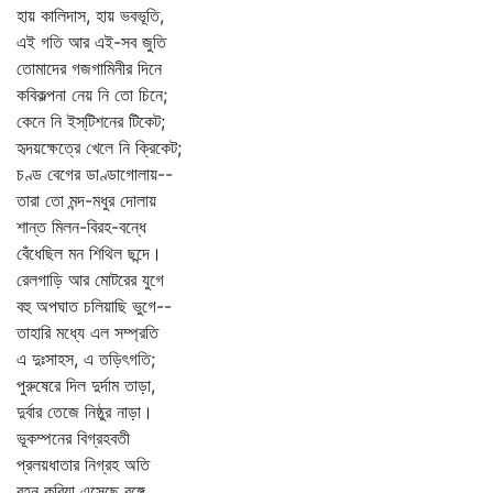
হায় কালিদাস, হায় ভবভূতি,
এই গতি আর এই-সব জুতি
তোমাদের গজগামিনীর দিনে
কবিকল্পনা নেয় নি তো চিনে;
কেনে নি ইস্‌টিশনের টিকেট;
হৃদয়ক্ষেত্রে খেলে নি ক্রিকেট;
চণ্ড বেগের ডাণ্ডাগোলায়--
তারা তো মন্দ-মধুর দোলায়
শান্ত মিলন-বিরহ-বন্ধে
বেঁধেছিল মন শিথিল ছন্দে।
রেলগাড়ি আর মোটরের যুগে
বহু অপঘাত চলিয়াছি ভুগে--
তাহারি মধ্যে এল সম্প্রতি
এ দুঃসাহস, এ তড়িৎগতি;
পুরুষেরে দিল দুর্দাম তাড়া,
দুর্বার তেজে নিষ্ঠুর নাড়া।
ভূকম্পনের বিগ্রহবতী
প্রলয়ধাতার নিগ্রহ অতি
বহন করিয়া এসেছে বঙ্গে