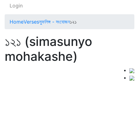
Login
Home
Verses
স্ফুলিঙ্গ - সংযোজন
১২১
১২১ (simasunyo
mohakashe)