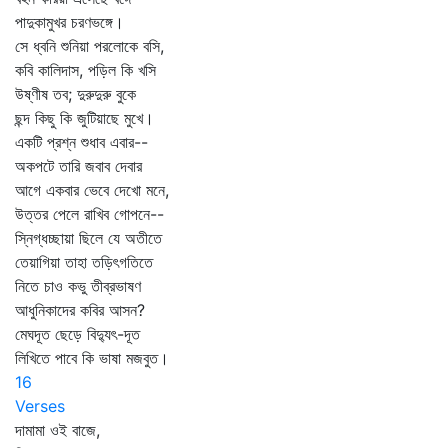
পাদুকামুখর চরণভঙ্গে।
সে ধ্বনি শুনিয়া পরলোকে বসি,
কবি কালিদাস, পড়িল কি খসি
উষ্ণীষ তব; দুরুদুরু বুকে
ছন্দ কিছু কি জুটিয়াছে মুখে।
একটি প্রশ্ন শুধাব এবার--
অকপটে তারি জবাব দেবার
আগে একবার ভেবে দেখো মনে,
উত্তর পেলে রাখিব গোপনে--
স্নিগ্ধচ্ছায়া ছিলে যে অতীতে
তেয়াগিয়া তাহা তড়িৎগতিতে
নিতে চাও কভু তীব্রভাষণ
আধুনিকাদের কবির আসন?
মেঘদূত ছেড়ে বিদ্যুৎ-দূত
লিখিতে পাবে কি ভাষা মজবুত।
16
Verses
দামামা ওই বাজে,