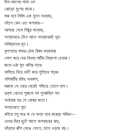
দিন-বদলের পালা এল
ঝোড়ো যুগের মাঝে।
শুরু হবে নির্মম এক নূতন অধ্যায়,
নইলে কেন এত অপব্যয়--
আসছে নেমে নিষ্ঠুর অন্যায়,
অন্যায়েরে টেনে আনে অন্যায়েরই ভূত
ভবিষ্যতের দূত।
কৃপণতার পাথর-ঠেলা বিষম বন্যাধারা
লোপ করে দেয় নিঃস্ব মাটির নিষ্ফলা চেহারা।
জমে-ওঠা মৃত বালির স্তর
ভাসিয়ে নিয়ে ভর্তি করে লুপ্তির গহ্বর
পলিমাটির ঘটায় অবকাশ,
মরুকে সে মেরে মেরেই গজিয়ে তোলে ঘাস।
দুব্‌লা খেতের পুরানো সব পুনরুক্তি যত
অর্থহারা হয় সে বোবার মতো।
অন্তরেতে মৃত
বাইরে তবু মরে না যে অন্ন ঘরে করেছে সঞ্চিত--
ওদের ঘিরে ছুটে আসে অপব্যয়ের ঝড়,
ভাঁড়ারে ঝাঁপ ভেঙে ফেলে, চালে ওড়ায় খড়।