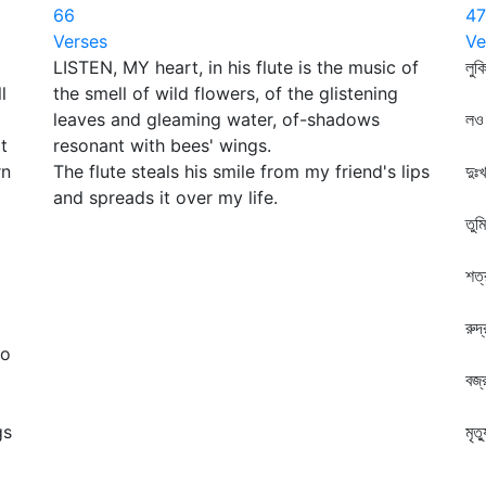
66
47
Verses
Ve
LISTEN, MY heart, in his flute is the music of
লুক
l
the smell of wild flowers, of the glistening
তু
leaves and gleaming water, of-shadows
লও 
t
resonant with bees' wings.
ত
rn
The flute steals his smile from my friend's lips
দুঃ
and spreads it over my life.
তু
তুম
ত
শত
তু
রুদ
to
ত
বজ্
তু
gs
মৃত
তু