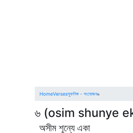
Home
Verses
স্ফুলিঙ্গ - সংযোজন
৬
৬ (osim shunye e
অসীম শূন্যে একা