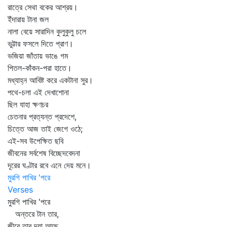
রাত্রে সেথা বকের আশ্রয়।
ইঁদারায় টানা জল
নালা বেয়ে সারাদিন কুলুকুলু চলে
ভুট্টার ফসলে দিতে প্রাণ।
ভজিয়া জাঁতায় ভাঙে গম
পিতল-কাঁকন-পরা হাতে।
মধ্যাহ্ন আবিষ্ট করে একটানা সুর।
পথে-চলা এই দেখাশোনা
ছিল যাহা ক্ষণচর
চেতনার প্রত্যন্ত প্রদেশে,
চিত্তে আজ তাই জেগে ওঠে;
এই-সব উপেক্ষিত ছবি
জীবনের সর্বশেষ বিচ্ছেদবেদনা
দূরের ঘণ্টার রবে এনে দেয় মনে।
মুরগি পাখির 'পরে
Verses
মুরগি পাখির 'পরে
অন্তরে টান তার,
জীবে তার দয়া আছে