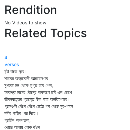
Rendition
No Videos to show
Related Topics
4
Verses
ঘন্টা বাজে দূরে।
শহরের অভ্রভেদী আত্মঘোষণার
মুখরতা মন থেকে লুপ্ত হয়ে গেল,
আতপ্ত মাঘের রৌদ্রে অকারণে ছবি এল চোখে
জীবনযাত্রার প্রান্তে ছিল যাহা অনতিগোচর।
গ্রামগুলি গেঁথে গেঁথে মেঠো পথ গেছে দূর-পানে
নদীর পাড়ির 'পর দিয়ে।
প্রাচীন অশথতলা,
খেয়ার আশায় লোক ব'সে