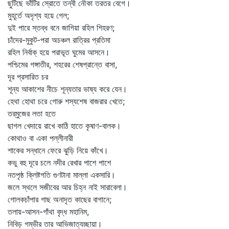
ছুটিছে ভাঁটির স্রোতে তন্বী নৌকা তরতর বেগে।
মুহূর্তে অদৃশ্য হয়ে গেল;
দুই পারে স্তব্ধ বনে জাগিয়া রহিল শিহরণ;
চাঁদের-মুকুট-পরা অচঞ্চল রাত্রির প্রতিমা
রহিল নির্বাক্‌ হয়ে পরাভূত ঘুমের আসনে।
পশ্চিমের গঙ্গাতীর, শহরের শেষপ্রান্তে বাসা,
দূর প্রসারিত চর
শূন্য আকাশের নীচে শূন্যতার ভাষ্য করে যেন।
হেথা হোথা চরে গোরু শস্যশেষ বাজরার খেতে;
তর্‌মুজের লতা হতে
ছাগল খেদায়ে রাখে কাঠি হাতে কৃষাণ-বালক।
কোথাও বা একা পল্লীনারী
শাকের সন্ধানে ফেরে ঝুড়ি নিয়ে কাঁখে।
কভু বহু দূরে চলে নদীর রেখার পাশে পাশে
নতপৃষ্ঠ ক্লিষ্টগতি গুণটানা মাল্লা একসারি।
জলে স্থলে সজীবের আর চিহ্ন নাই সারাবেলা।
গোলকচাঁপার গাছ অনাদৃত কাছের বাগানে;
তলায়-আসন-গাঁথা বৃদ্ধ মহানিম,
নিবিড় গম্ভীর তার আভিজাত্যচ্ছায়া।