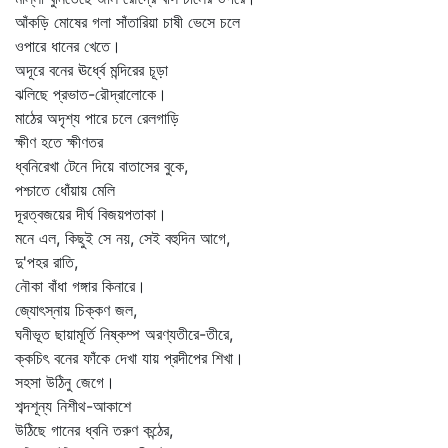
আঁকড়ি মোষের গলা সাঁতারিয়া চাষী ভেসে চলে
ওপারে ধানের খেতে।
অদূরে বনের ঊর্ধ্বে মন্দিরের চূড়া
ঝলিছে প্রভাত-রৌদ্রালোকে।
মাঠের অদৃশ্য পারে চলে রেলগাড়ি
ক্ষীণ হতে ক্ষীণতর
ধ্বনিরেখা টেনে দিয়ে বাতাসের বুকে,
পশ্চাতে ধোঁয়ায় মেলি
দূরত্বজয়ের দীর্ঘ বিজয়পতাকা।
মনে এল, কিছুই সে নয়, সেই বহুদিন আগে,
দু'পহর রাতি,
নৌকা বাঁধা গঙ্গার কিনারে।
জ্যোৎস্নায় চিক্কণ জল,
ঘনীভূত ছায়ামূর্তি নিষ্কম্প অরণ্যতীরে-তীরে,
ক্কচিৎ বনের ফাঁকে দেখা যায় প্রদীপের শিখা।
সহসা উঠিনু জেগে।
শব্দশূন্য নিশীথ-আকাশে
উঠিছে গানের ধ্বনি তরুণ কন্ঠের,