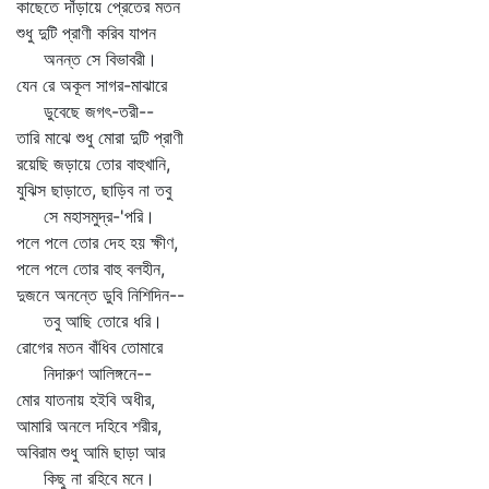
কাছেতে দাঁড়ায়ে প্রেতের মতন
শুধু দুটি প্রাণী করিব যাপন
অনন্ত সে বিভাবরী।
যেন রে অকূল সাগর-মাঝারে
ডুবেছে জগৎ-তরী--
তারি মাঝে শুধু মোরা দুটি প্রাণী
রয়েছি জড়ায়ে তোর বাহুখানি,
যুঝিস ছাড়াতে, ছাড়িব না তবু
সে মহাসমুদ্র-'পরি।
পলে পলে তোর দেহ হয় ক্ষীণ,
পলে পলে তোর বাহু বলহীন,
দুজনে অনন্তে ডুবি নিশিদিন--
তবু আছি তোরে ধরি।
রোগের মতন বাঁধিব তোমারে
নিদারুণ আলিঙ্গনে--
মোর যাতনায় হইবি অধীর,
আমারি অনলে দহিবে শরীর,
অবিরাম শুধু আমি ছাড়া আর
কিছু না রহিবে মনে।