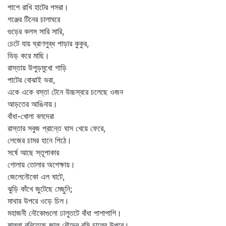
পাশে রাখি হাটের পসরা।
গঞ্জের টিনের চালাঘরে
গুড়ের কলস সারি সারি,
চেটে যায় ঘ্রাণলুব্ধ পাড়ার কুকুর,
ভিড় করে মাছি।
রাস্তায় উপুড়মুখো গাড়ি
পাটের বোঝাই ভরা,
একে একে বস্তা টেনে উচ্চস্বরে চলেছে ওজন
আড়তের আঙিনায়।
বাঁধা-খোলা বলদেরা
রাস্তার সবুজ প্রান্তে ঘাস খেয়ে ফেরে,
লেজের চামর হানে পিঠে।
সর্ষে আছে স্তূপাকার
গোলায় তোলার অপেক্ষায়।
জেলেনৌকো এল ঘাটে,
ঝুড়ি কাঁখে জুটেছে মেছুনি;
মাথার উপরে ওড়ে চিল।
মহাজনী নৌকোগুলো ঢালুতটে বাঁধা পাশাপাশি।
মাল্লা বুনিতেছে জাল রৌদ্রে বসি চালের উপরে।