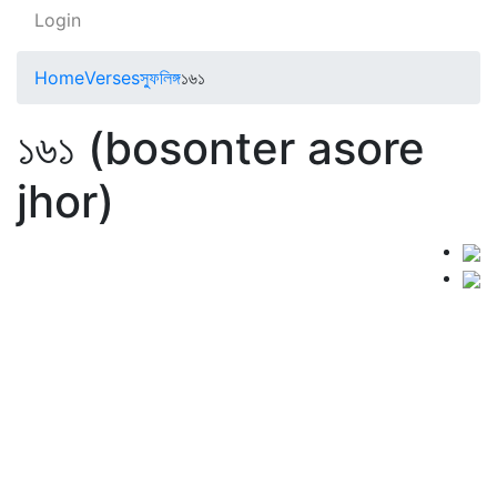
Login
Home
Verses
স্ফুলিঙ্গ
১৬১
১৬১ (bosonter asore
jhor)