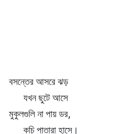
বসন্তের আসরে ঝড়
যখন ছুটে আসে
মুকুলগুলি না পায় ডর,
কচি পাতারা হাসে।