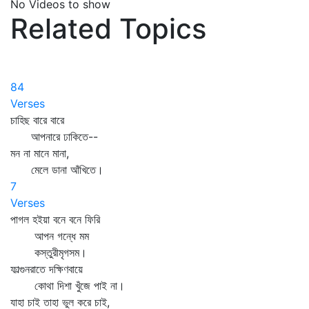
No Videos to show
Related Topics
84
Verses
চাহিছ বারে বারে
আপনারে ঢাকিতে--
মন না মানে মানা,
মেলে ডানা আঁখিতে।
7
Verses
পাগল হইয়া বনে বনে ফিরি
আপন গন্ধে মম
কস্তুরীমৃগসম।
ফাল্গুনরাতে দক্ষিণবায়ে
কোথা দিশা খুঁজে পাই না।
যাহা চাই তাহা ভুল করে চাই,