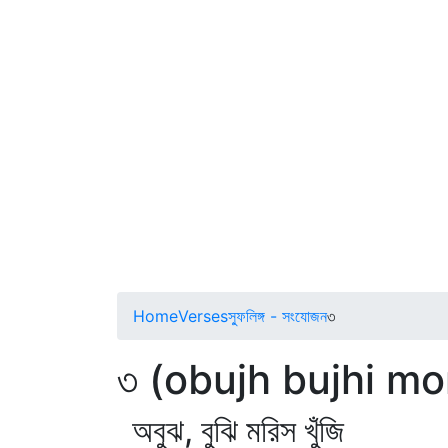
Home
Verses
স্ফুলিঙ্গ - সংযোজন
৩
৩ (obujh bujhi mor
অবুঝ, বুঝি মরিস খুঁজি