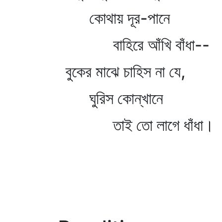
কোথায় দূর-পানে
বাহিরে আঁখি বাঁধা--
বুকের মাঝে চাহিস না যে,
ঘুরিস কোন্‌খানে
তাই তো লাগে ধাঁধা।