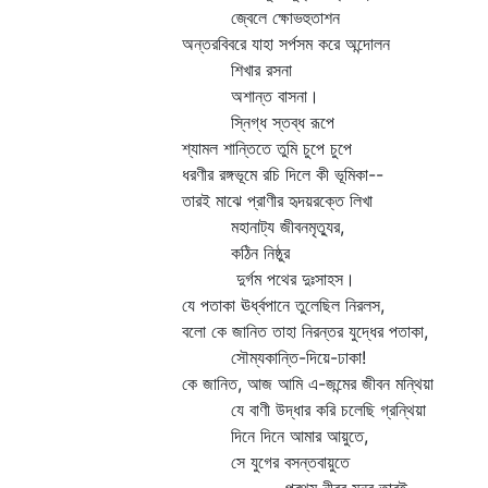
জ্বেলে ক্ষোভহুতাশন
অন্তরবিবরে যাহা সর্পসম করে অন্দোলন
শিখার রসনা
অশান্ত বাসনা।
স্নিগ্ধ স্তব্ধ রূপে
শ্যামল শান্তিতে তুমি চুপে চুপে
ধরণীর রঙ্গভূমে রচি দিলে কী ভূমিকা--
তারই মাঝে প্রাণীর হৃদয়রক্তে লিখা
মহানাট্য জীবনমৃত্যুর,
কঠিন নিষ্ঠুর
দুর্গম পথের দুঃসাহস।
যে পতাকা ঊর্ধ্বপানে তুলেছিল নিরলস,
বলো কে জানিত তাহা নিরন্তর যুদ্ধের পতাকা,
সৌম্যকান্তি-দিয়ে-ঢাকা!
কে জানিত, আজ আমি এ-জন্মের জীবন মন্থিয়া
যে বাণী উদ্ধার করি চলেছি গ্রন্থিয়া
দিনে দিনে আমার আয়ুতে,
সে যুগের বসন্তবায়ুতে